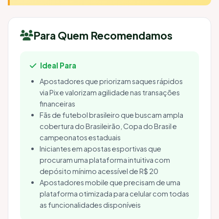
Para Quem Recomendamos
Ideal Para
Apostadores que priorizam saques rápidos
via Pix e valorizam agilidade nas transações
financeiras
Fãs de futebol brasileiro que buscam ampla
cobertura do Brasileirão, Copa do Brasil e
campeonatos estaduais
Iniciantes em apostas esportivas que
procuram uma plataforma intuitiva com
depósito mínimo acessível de R$ 20
Apostadores mobile que precisam de uma
plataforma otimizada para celular com todas
as funcionalidades disponíveis