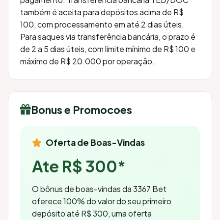
também é aceita para depósitos acima de R$
100, com processamento em até 2 dias úteis.
Para saques via transferência bancária, o prazo é
de 2 a 5 dias úteis, com limite mínimo de R$ 100 e
máximo de R$ 20.000 por operação.
Bonus e Promocoes
Oferta de Boas-Vindas
Ate R$ 300*
O bônus de boas-vindas da 3367 Bet
oferece 100% do valor do seu primeiro
depósito até R$ 300, uma oferta