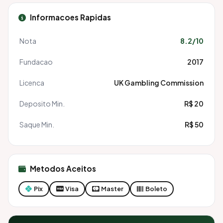
Informacoes Rapidas
Nota
8.2/10
Fundacao
2017
Licenca
UK Gambling Commission
Deposito Min.
R$ 20
Saque Min.
R$ 50
Metodos Aceitos
Pix
Visa
Master
Boleto