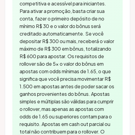
competitiva e acessível para iniciantes.
Para ativar a promoção, basta criar sua
conta, fazer o primeiro depósito de no
mínimo R$ 30 e o valor do bônus será
creditado automaticamente. Se você
depositar R$ 300 ou mais, receberá o valor
máximo de R$ 300 em bônus, totalizando
R$ 600 para apostar. Os requisitos de
rollover são de 5x o valor do bônus em
apostas com odds mínimas de 1.65, o que
significa que você precisa movimentar R$
1.500 em apostas antes de poder sacar os
ganhos provenientes do bônus. Apostas
simples e múltiplas são válidas para cumprir
o rollover, mas apenas as apostas com
odds de 1.65 ou superiores contam para o
requisito. Apostas em cash out parcial ou
total não contribuem para o rollover. O