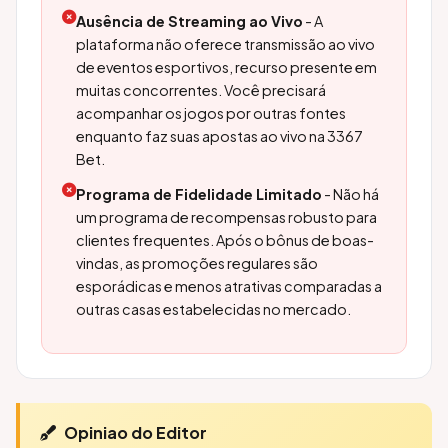
Ausência de Streaming ao Vivo
- A
plataforma não oferece transmissão ao vivo
de eventos esportivos, recurso presente em
muitas concorrentes. Você precisará
acompanhar os jogos por outras fontes
enquanto faz suas apostas ao vivo na 3367
Bet.
Programa de Fidelidade Limitado
- Não há
um programa de recompensas robusto para
clientes frequentes. Após o bônus de boas-
vindas, as promoções regulares são
esporádicas e menos atrativas comparadas a
outras casas estabelecidas no mercado.
Opiniao do Editor