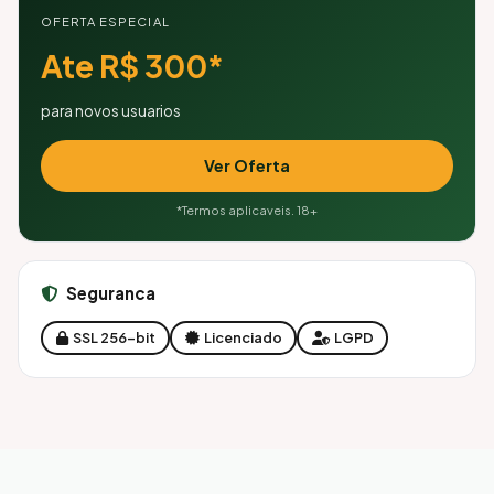
OFERTA ESPECIAL
Ate R$ 300*
para novos usuarios
Ver Oferta
*Termos aplicaveis. 18+
Seguranca
SSL 256-bit
Licenciado
LGPD