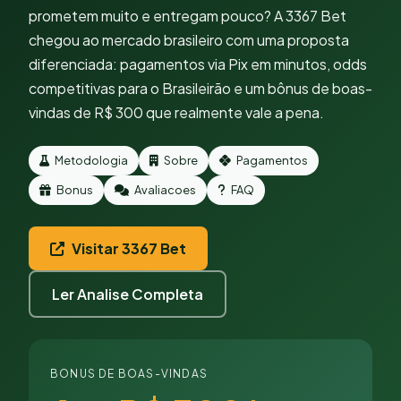
prometem muito e entregam pouco? A 3367 Bet
chegou ao mercado brasileiro com uma proposta
diferenciada: pagamentos via Pix em minutos, odds
competitivas para o Brasileirão e um bônus de boas-
vindas de R$ 300 que realmente vale a pena.
Metodologia
Sobre
Pagamentos
Bonus
Avaliacoes
FAQ
Visitar 3367 Bet
Ler Analise Completa
BONUS DE BOAS-VINDAS