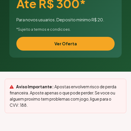
Ate R$ 300*
Para novos usuarios. Deposito minimo R$ 20.
*Sujeito a termos e condicoes.
Ver Oferta
Aviso Importante:
Apostas envolvem risco de perda
financeira. Aposte apenas o que pode perder. Se voce ou
alguem proximo tem problemas com jogo, ligue para o
CVV: 188.