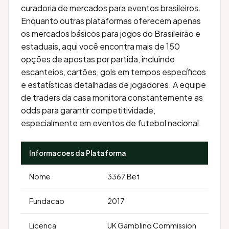
curadoria de mercados para eventos brasileiros.
Enquanto outras plataformas oferecem apenas
os mercados básicos para jogos do Brasileirão e
estaduais, aqui você encontra mais de 150
opções de apostas por partida, incluindo
escanteios, cartões, gols em tempos específicos
e estatísticas detalhadas de jogadores. A equipe
de traders da casa monitora constantemente as
odds para garantir competitividade,
especialmente em eventos de futebol nacional.
Informacoes da Plataforma
Nome
3367 Bet
Fundacao
2017
Licenca
UK Gambling Commission