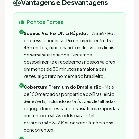
Vantagens e Desvantagens
Pontos Fortes
Saques Via Pix Ultra Rápidos
- A 3367 Bet
processa saques via Pix em média entre 15 e
45 minutos, funcionando inclusive aos finais
de semana e feriados. Testamos
pessoalmente e recebemos nossos valores
em menos de 30 minutos na maioria das
vezes, algo raro no mercado brasileiro.
Cobertura Premium do Brasileirão
- Mais
de 150 mercados por partida do Brasileirão
Série A e B, incluindo estatísticas detalhadas
de jogadores, escanteios asiáticos e apostas
em tempo real. As odds para futebol
brasileiro são 3-7% superiores à média das
concorrentes.