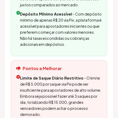
justos comparados ao mercado.
Depósito Mínimo Acessível
- Com depósito
mínimo de apenas R$ 20 via Pix, a plataforma é
acessível para apostadores iniciantes ou que
preferem começar com valores menores.
Não há taxas escondidas ou cobranças
adicionais em depósitos.
Pontos a Melhorar
Limite de Saque Diário Restritivo
- O limite
de R$ 5.000 por saque via Pix pode ser
insuficiente para apostadores de alto volume.
Embora seja possível fazer até 3 saques por
dia, totalizando R$ 15.000, grandes
vencedores podem achar o processo
demorado.