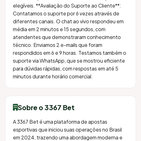
elegíveis. **Avaliação do Suporte ao Cliente**:
Contatamos o suporte por 6 vezes através de
diferentes canais. O chat ao vivo respondeu em
média em 2 minutos e 15 segundos, com
atendentes que demonstraram conhecimento
técnico. Enviamos 2 e-mails que foram
respondidos em 6 e 9 horas. Testamos também o
suporte via WhatsApp, que se mostrou eficiente
para dúvidas rápidas, com respostas em até 5
minutos durante horário comercial.
Sobre o 3367 Bet
A 3367 Bet é uma plataforma de apostas
esportivas que iniciou suas operações no Brasil
em 2024, trazendo uma abordagem moderna e