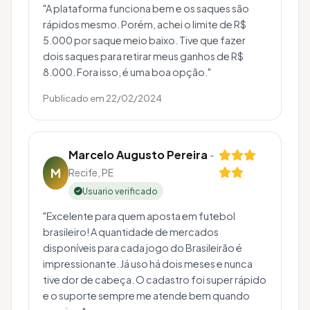
"A plataforma funciona bem e os saques são
rápidos mesmo. Porém, achei o limite de R$
5.000 por saque meio baixo. Tive que fazer
dois saques para retirar meus ganhos de R$
8.000. Fora isso, é uma boa opção."
Publicado em 22/02/2024
Marcelo Augusto Pereira
-
M
Recife, PE
Usuario verificado
"Excelente para quem aposta em futebol
brasileiro! A quantidade de mercados
disponíveis para cada jogo do Brasileirão é
impressionante. Já uso há dois meses e nunca
tive dor de cabeça. O cadastro foi super rápido
e o suporte sempre me atende bem quando