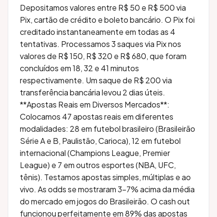
Depositamos valores entre R$ 50 e R$ 500 via
Pix, cartão de crédito e boleto bancário. O Pix foi
creditado instantaneamente em todas as 4
tentativas. Processamos 3 saques via Pix nos
valores de R$ 150, R$ 320 e R$ 680, que foram
concluídos em 18, 32 e 41 minutos
respectivamente. Um saque de R$ 200 via
transferência bancária levou 2 dias úteis.
**Apostas Reais em Diversos Mercados**:
Colocamos 47 apostas reais em diferentes
modalidades: 28 em futebol brasileiro (Brasileirão
Série A e B, Paulistão, Carioca), 12 em futebol
internacional (Champions League, Premier
League) e 7 em outros esportes (NBA, UFC,
tênis). Testamos apostas simples, múltiplas e ao
vivo. As odds se mostraram 3-7% acima da média
do mercado em jogos do Brasileirão. O cash out
funcionou perfeitamente em 89% das apostas