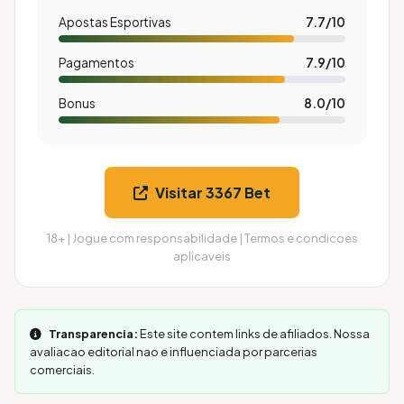
Apostas Esportivas
7.7/10
Pagamentos
7.9/10
Bonus
8.0/10
Visitar 3367 Bet
18+ | Jogue com responsabilidade | Termos e condicoes
aplicaveis
Transparencia:
Este site contem links de afiliados. Nossa
avaliacao editorial nao e influenciada por parcerias
comerciais.