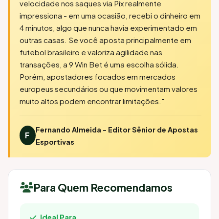
velocidade nos saques via Pix realmente
impressiona - em uma ocasião, recebi o dinheiro em
4 minutos, algo que nunca havia experimentado em
outras casas. Se você aposta principalmente em
futebol brasileiro e valoriza agilidade nas
transações, a 9 Win Bet é uma escolha sólida.
Porém, apostadores focados em mercados
europeus secundários ou que movimentam valores
muito altos podem encontrar limitações."
Fernando Almeida - Editor Sênior de Apostas
F
Esportivas
Para Quem Recomendamos
Ideal Para