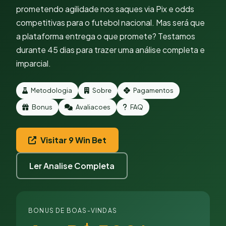
prometendo agilidade nos saques via Pix e odds
competitivas para o futebol nacional. Mas será que
a plataforma entrega o que promete? Testamos
durante 45 dias para trazer uma análise completa e
imparcial.
Metodologia
Sobre
Pagamentos
Bonus
Avaliacoes
FAQ
Visitar 9 Win Bet
Ler Analise Completa
BONUS DE BOAS-VINDAS