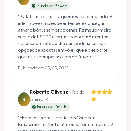
Usuario verificado
"Plataforma boa para quem está começando. A
interface é simples de entender e consegui
ativar o bônus sem problemas. Fiz meu primeiro
saque de R$ 200 e caiu na conta em 6 minutos,
fiquei surpresa! Só acho que poderia ter mais
opções de apostas em vôlei, que é o esporte
que mais acompanho além do futebol."
Publicado em 05/03/2025
Roberto Oliveira
- Rio de
R
Janeiro, RJ
Usuario verificado
"Melhor casa para apostar em Carioca e
Brasileirão. Testei 4 plataformas diferentes e a 9
Win Bet tem as melhores odds para futebol