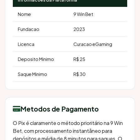
Nome
9 Win Bet
Fundacao
2023
Licenca
Curacao eGaming
Deposito Minimo
R$ 25
Saque Minimo
R$ 30
Metodos de Pagamento
O Pix é claramente o método prioritário na 9 Win
Bet, com processamento instantâneo para
depósitos e média de 8 minutos para saques. O