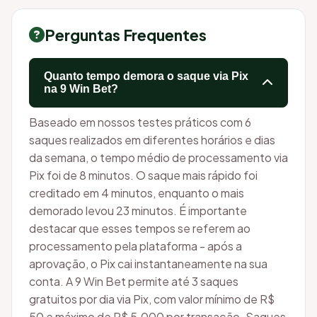
Perguntas Frequentes
Quanto tempo demora o saque via Pix
na 9 Win Bet?
Baseado em nossos testes práticos com 6
saques realizados em diferentes horários e dias
da semana, o tempo médio de processamento via
Pix foi de 8 minutos. O saque mais rápido foi
creditado em 4 minutos, enquanto o mais
demorado levou 23 minutos. É importante
destacar que esses tempos se referem ao
processamento pela plataforma - após a
aprovação, o Pix cai instantaneamente na sua
conta. A 9 Win Bet permite até 3 saques
gratuitos por dia via Pix, com valor mínimo de R$
50 e máximo de R$ 5.000 por transação. Saques