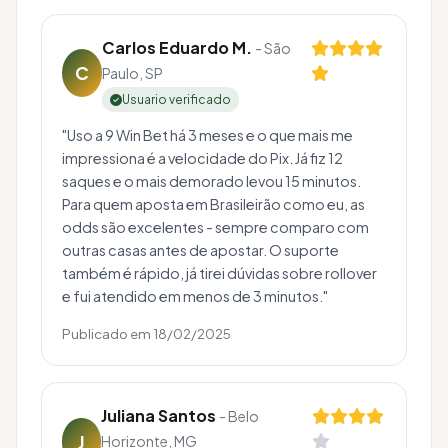
Carlos Eduardo M.
- São
C
Paulo, SP
Usuario verificado
"Uso a 9 Win Bet há 3 meses e o que mais me
impressiona é a velocidade do Pix. Já fiz 12
saques e o mais demorado levou 15 minutos.
Para quem aposta em Brasileirão como eu, as
odds são excelentes - sempre comparo com
outras casas antes de apostar. O suporte
também é rápido, já tirei dúvidas sobre rollover
e fui atendido em menos de 3 minutos."
Publicado em 18/02/2025
Juliana Santos
- Belo
J
Horizonte, MG