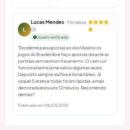
Lucas Mendes
- Fortaleza,
L
CE
Usuario verificado
"Excelente para apostas ao vivo! Assisto os
jogos do Brasileirão e faço apostas durante as
partidas sem nenhum travamento. O cash out
funciona bem e já me salvou algumas vezes.
Deposito sempre via Pix e é instantâneo. Já
saquei 5 vezes e todas foram rápidas, a mais
demorada levou uns 12 minutos. Recomendo
demais!"
Publicado em 08/03/2025