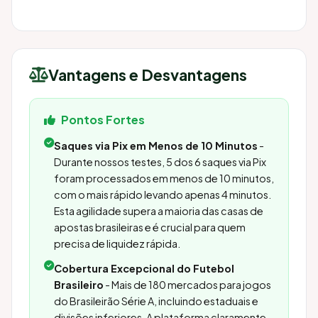
Vantagens e Desvantagens
Pontos Fortes
Saques via Pix em Menos de 10 Minutos
-
Durante nossos testes, 5 dos 6 saques via Pix
foram processados em menos de 10 minutos,
com o mais rápido levando apenas 4 minutos.
Esta agilidade supera a maioria das casas de
apostas brasileiras e é crucial para quem
precisa de liquidez rápida.
Cobertura Excepcional do Futebol
Brasileiro
- Mais de 180 mercados para jogos
do Brasileirão Série A, incluindo estaduais e
divisões inferiores. A plataforma claramente