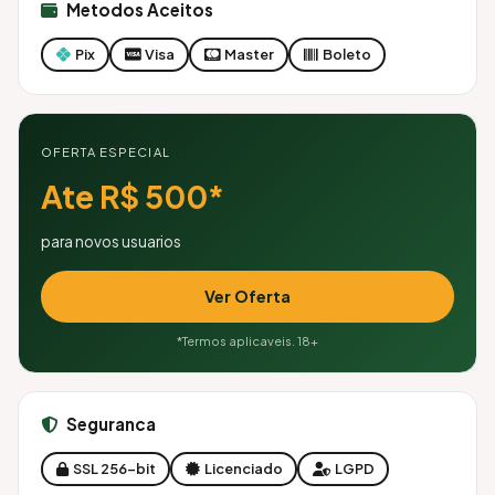
Metodos Aceitos
Pix
Visa
Master
Boleto
OFERTA ESPECIAL
Ate R$ 500*
para novos usuarios
Ver Oferta
*Termos aplicaveis. 18+
Seguranca
SSL 256-bit
Licenciado
LGPD