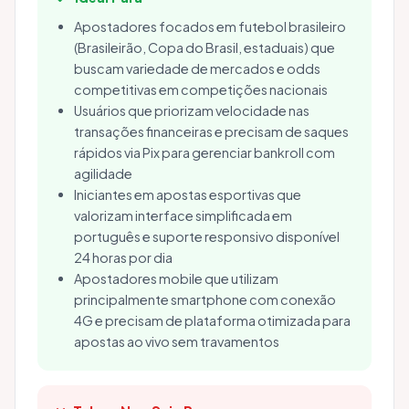
Apostadores focados em futebol brasileiro
(Brasileirão, Copa do Brasil, estaduais) que
buscam variedade de mercados e odds
competitivas em competições nacionais
Usuários que priorizam velocidade nas
transações financeiras e precisam de saques
rápidos via Pix para gerenciar bankroll com
agilidade
Iniciantes em apostas esportivas que
valorizam interface simplificada em
português e suporte responsivo disponível
24 horas por dia
Apostadores mobile que utilizam
principalmente smartphone com conexão
4G e precisam de plataforma otimizada para
apostas ao vivo sem travamentos