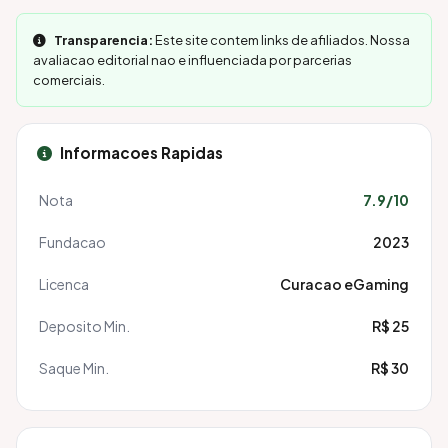
Transparencia:
Este site contem links de afiliados. Nossa
avaliacao editorial nao e influenciada por parcerias
comerciais.
Informacoes Rapidas
Nota
7.9/10
Fundacao
2023
Licenca
Curacao eGaming
Deposito Min.
R$ 25
Saque Min.
R$ 30