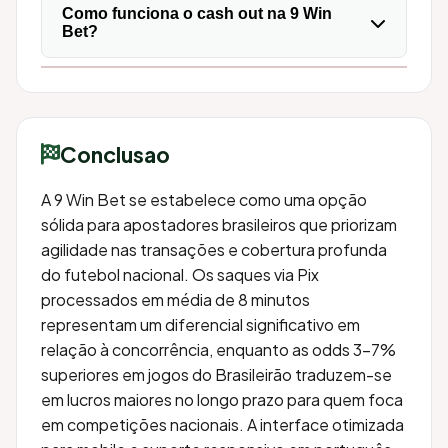
os ganhos do bônus. Comparado com outras
Como funciona o cash out na 9 Win
identificamos nenhum problema de segurança,
pagamento escolhido. Para Pix, o depósito
casas brasileiras que exigem rollover de 8x a 12x,
Bet?
vazamento de dados ou irregularidade nos
mínimo é R$ 20 e o máximo R$ 10.000 por
o requisito de 5x é bastante razoável. Durante
pagamentos. Todos os 6 saques solicitados
transação, sem limite diário de depósitos. Já para
O cash out permite encerrar sua aposta antes do
nosso teste, conseguimos cumprir o rollover em
foram processados corretamente, sem taxas
saques via Pix, o mínimo é R$ 50 e o máximo R$
término do evento, garantindo lucro parcial ou
18 dias apostando principalmente em jogos do
ocultas ou valores retidos indevidamente. A
5.000 por operação, com até 3 saques gratuitos
minimizando perdas. Na 9 Win Bet, identificamos
Brasileirão com odds entre 1.70 e 2.20. A
plataforma exige verificação de identidade (KYC)
por dia. Saques adicionais no mesmo dia têm taxa
Conclusao
que aproximadamente 70% das apostas ao vivo
estratégia foi fazer apostas simples e algumas
antes do primeiro saque, procedimento padrão
de R$ 3,90 cada. Isso significa que você pode
oferecem opção de cash out, percentual acima
múltiplas de 2-3 eventos, evitando riscos
no setor para prevenir fraudes e lavagem de
sacar até R$ 15.000 por dia sem taxas, ou valores
A 9 Win Bet se estabelece como uma opção
da média do mercado brasileiro. O recurso está
excessivos. É importante ler os termos: apostas
dinheiro. Este processo envolve envio de
maiores pagando taxa adicional. Cartões de
sólida para apostadores brasileiros que priorizam
disponível tanto para apostas simples quanto
com cash out, alguns mercados de apostas ao
documento oficial com foto (RG, CNH ou
crédito e débito aceitam depósitos mínimos de
agilidade nas transações e cobertura profunda
múltiplas, e a plataforma oferece cash out parcial,
vivo e eSports não contam para o rollover. O
passaporte) e comprovante de residência
R$ 30, sem limite máximo especificado (sujeito ao
do futebol nacional. Os saques via Pix
permitindo encerrar apenas parte da aposta e
prazo de 30 dias é suficiente para apostadores
recente. Em nosso teste, a verificação foi
limite do seu cartão). Boleto bancário tem
processados em média de 8 minutos
manter o restante ativo. Para usar o cash out,
regulares, mas pode ser apertado para quem
aprovada em 4 horas. A empresa mantém
depósito mínimo de R$ 50, enquanto
representam um diferencial significativo em
acesse 'Minhas Apostas', localize a aposta ativa e
aposta esporadicamente. Um ponto positivo é
escritório de atendimento no Brasil e oferece
transferência bancária TED/DOC exige mínimo
relação à concorrência, enquanto as odds 3-7%
clique no valor de cash out exibido. O valor
que o saldo de bônus fica separado do saldo real,
suporte em português 24/7, o que demonstra
de R$ 100. Para saques, apenas Pix e
superiores em jogos do Brasileirão traduzem-se
oferecido é calculado em tempo real baseado
permitindo controle claro. Você pode
comprometimento com o mercado local. Quanto
transferência bancária estão disponíveis - não é
em lucros maiores no longo prazo para quem foca
nas odds atuais e probabilidade do evento. Por
acompanhar o progresso do rollover na seção
à confiabilidade nos pagamentos, analisamos
possível sacar diretamente para cartão de
em competições nacionais. A interface otimizada
exemplo, se você apostou R$ 100 em vitória do
'Meus Bônus'. Nossa recomendação: o bônus
relatos de usuários em fóruns e redes sociais. A