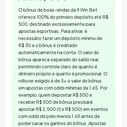
O bônus de boas-vindas da 9 Win Bet
oferece 100% do primeiro depósito até R$
500, destinado exclusivamente para
apostas esportivas. Para ativar, é
necessário fazer um depósito mínimo de
R$ 30 e o bônus é creditado
automaticamente na conta. O valor do
bônus aparece separado do saldo real,
permitindo controle claro de quanto é
dinheiro próprio e quanto é promocional. O
rollover exigido é de 5x o valor do bônus
em apostas com odds mínimas de 1.65. Por
exemplo, quem depositar R$ 500 e
receber R$ 500 de bônus precisará
apostar R$ 2.500 (5 x R$ 500) em eventos
com odds de pelo menos 1.65 antes de
poder sacar os ganhos do bônus. Apostas