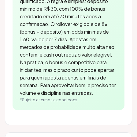
qualificado. A regra e simples: deposito
minimo de R$ 30, com 100% de bonus
creditado em até 30 minutos apos a
confirmacao. O rollover exigido e de 8x
(bonus + deposito) em odds minimas de
1.60, valido por 7 dias. Apostas em
mercados de probabilidade muito alta nao
contam, e cash out reduz o valor elegivel.
Na pratica, o bonus e competitivo para
iniciantes, mas o prazo curto pode apertar
para quem aposta apenas em finais de
semana. Para aproveitar bem, e preciso ter
volume e disciplina nas entradas.
*Sujeito a termos e condicoes.