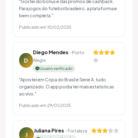
"Gostei do bonus e das promos de cashback.
Para jogos do futebol brasileiro, a plataforma e
bem completa."
Publicado em 10/02/2025
Diego Mendes
- Porto
D
Alegre
Usuario verificado
"Apostei em Copa do Brasil e Serie A, tudo
organizado. O app podia ter mais estatisticas
ao vivo."
Publicado em 29/01/2025
Juliana Pires
- Fortaleza
J