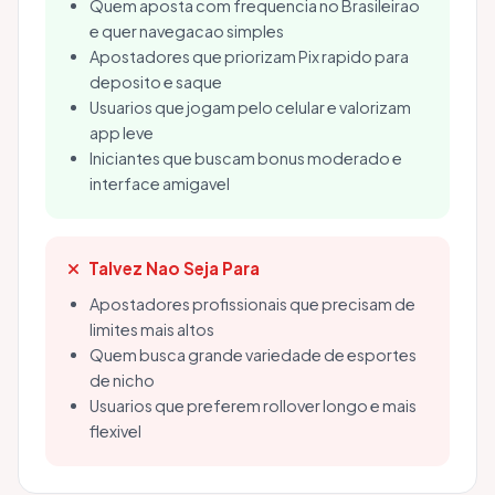
Quem aposta com frequencia no Brasileirao
e quer navegacao simples
Apostadores que priorizam Pix rapido para
deposito e saque
Usuarios que jogam pelo celular e valorizam
app leve
Iniciantes que buscam bonus moderado e
interface amigavel
Talvez Nao Seja Para
Apostadores profissionais que precisam de
limites mais altos
Quem busca grande variedade de esportes
de nicho
Usuarios que preferem rollover longo e mais
flexivel