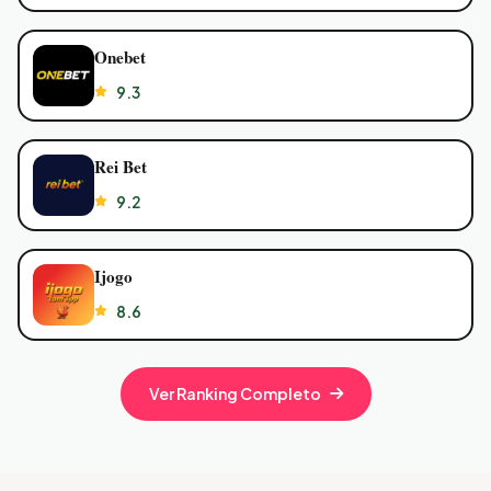
Onebet
9.3
Rei Bet
9.2
Ijogo
8.6
Ver Ranking Completo