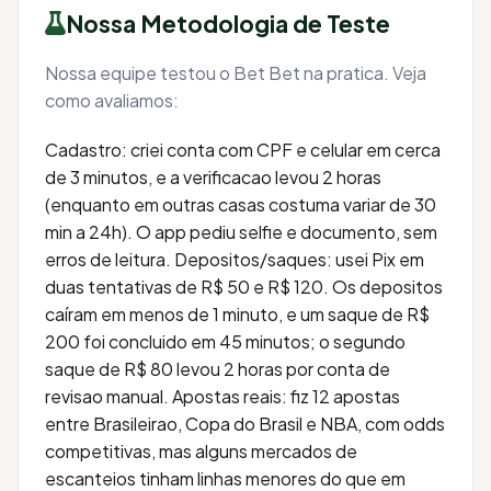
Nossa Metodologia de Teste
Nossa equipe testou o Bet Bet na pratica. Veja
como avaliamos:
Cadastro: criei conta com CPF e celular em cerca
de 3 minutos, e a verificacao levou 2 horas
(enquanto em outras casas costuma variar de 30
min a 24h). O app pediu selfie e documento, sem
erros de leitura. Depositos/saques: usei Pix em
duas tentativas de R$ 50 e R$ 120. Os depositos
caíram em menos de 1 minuto, e um saque de R$
200 foi concluido em 45 minutos; o segundo
saque de R$ 80 levou 2 horas por conta de
revisao manual. Apostas reais: fiz 12 apostas
entre Brasileirao, Copa do Brasil e NBA, com odds
competitivas, mas alguns mercados de
escanteios tinham linhas menores do que em