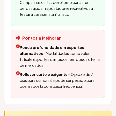
Campanhas curtas de retorno parcial em
perdas ajudam apostadores recreativos a
testar a casa sem tanto risco.
Pontos a Melhorar
Pouca profundidade em esportes
alternativos
- Modalidades como volei,
futsal e esportes olimpicos tem pouca oferta
de mercados.
Rollover curto e exigente
- O prazo de 7
dias para cumprir 8x pode ser pesado para
quem aposta com baixa frequencia.