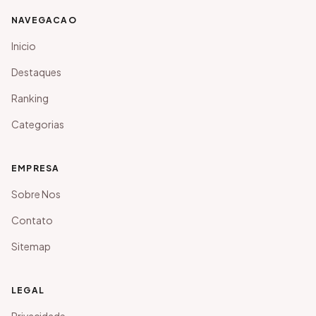
NAVEGACAO
Inicio
Destaques
Ranking
Categorias
EMPRESA
Sobre Nos
Contato
Sitemap
LEGAL
Privacidade