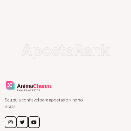
ApostaRank
Seu guia confiavel para apostas online no
Brasil.