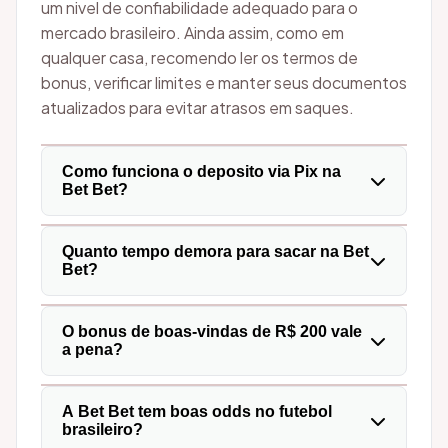
um nivel de confiabilidade adequado para o
mercado brasileiro. Ainda assim, como em
qualquer casa, recomendo ler os termos de
bonus, verificar limites e manter seus documentos
atualizados para evitar atrasos em saques.
Como funciona o deposito via Pix na
Bet Bet?
O Pix e o metodo mais rapido: voce gera a chave
Quanto tempo demora para sacar na Bet
e o pagamento costuma ser confirmado em
Bet?
segundos. O deposito minimo e baixo, o que
facilita testes iniciais. Em comparacao com
Em geral, saques via Pix ficam entre 30 minutos e
O bonus de boas-vindas de R$ 200 vale
boleto, a vantagem e enorme porque voce
3 horas, mas podem levar mais se houver revisao
a pena?
consegue apostar no mesma hora,
manual. O prazo costuma melhorar depois da
especialmente em jogos do Brasileirao que
conta verificada. Se o saque travar, o suporte
O bonus e interessante para quem faz apostas
mudam de odds rapidamente.
A Bet Bet tem boas odds no futebol
resolve, mas nem sempre no mesmo dia. Vale
frequentes, porque o rollover de 8x em 7 dias
brasileiro?
acompanhar por e-mail e evitar enviar varias
exige volume. Se voce aposta apenas aos finais