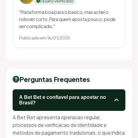
Usuario verificado
"Plataforma boa para o basico, mas achei o
rollover curto. Para quem aposta pouco, pode
ser complicado."
Publicado em 16/01/2025
Perguntas Frequentes
A Bet Bet e confiavel para apostar no
Brasil?
A Bet Bet apresenta operacao regular,
processos de verificacao de identidade e
metodos de pagamento tradicionais, o que indica