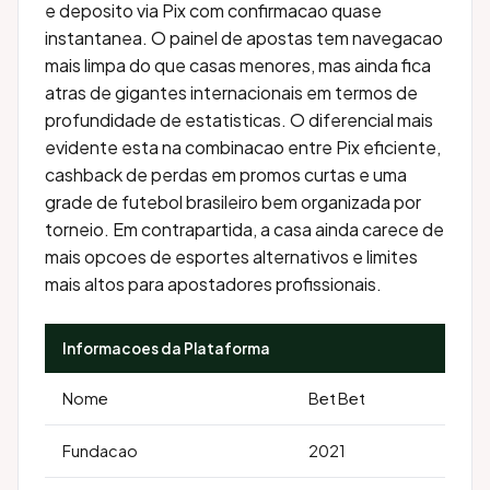
e deposito via Pix com confirmacao quase
instantanea. O painel de apostas tem navegacao
mais limpa do que casas menores, mas ainda fica
atras de gigantes internacionais em termos de
profundidade de estatisticas. O diferencial mais
evidente esta na combinacao entre Pix eficiente,
cashback de perdas em promos curtas e uma
grade de futebol brasileiro bem organizada por
torneio. Em contrapartida, a casa ainda carece de
mais opcoes de esportes alternativos e limites
mais altos para apostadores profissionais.
Informacoes da Plataforma
Nome
Bet Bet
Fundacao
2021