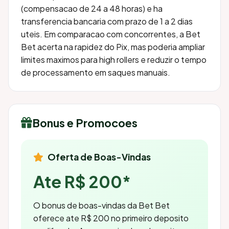
(compensacao de 24 a 48 horas) e ha
transferencia bancaria com prazo de 1 a 2 dias
uteis. Em comparacao com concorrentes, a Bet
Bet acerta na rapidez do Pix, mas poderia ampliar
limites maximos para high rollers e reduzir o tempo
de processamento em saques manuais.
Bonus e Promocoes
Oferta de Boas-Vindas
Ate R$ 200*
O bonus de boas-vindas da Bet Bet
oferece ate R$ 200 no primeiro deposito