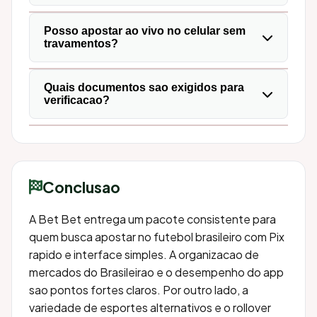
solicitacoes simultaneas.
de semana, pode ficar apertado. Para aproveitar,
As odds do Brasileirao e Copa do Brasil sao
Posso apostar ao vivo no celular sem
o ideal e distribuir entradas em diferentes
competitivas, geralmente em linha com casas
travamentos?
mercados e evitar odds muito baixas que nao
medias. Em mercados principais, a diferenca e
contam para o requisito.
pequena, mas em escanteios e cartoes pode
O app da Bet Bet e leve e carrega bem mercados
Quais documentos sao exigidos para
ficar mais limitada. Se voce busca linhas
ao vivo, com atualizacao constante das
verificacao?
alternativas, talvez sinta falta de profundidade.
cotações. Em conexoes 4G medianas, a
Para apostas mais simples, a cobertura atende
estabilidade foi boa. Ainda assim, em jogos muito
Normalmente sao solicitados documento com
bem.
concorridos, o cash out pode ter pequenas
foto e comprovante de endereco. Em alguns
variacoes, algo comum em varias plataformas.
casos, a plataforma pede selfie para confirmar
Conclusao
identidade. Enviar arquivos legiveis acelera o
processo e evita bloqueios em saques. O tempo
A Bet Bet entrega um pacote consistente para
de validacao varia, mas costuma ficar dentro de
quem busca apostar no futebol brasileiro com Pix
algumas horas.
rapido e interface simples. A organizacao de
mercados do Brasileirao e o desempenho do app
sao pontos fortes claros. Por outro lado, a
variedade de esportes alternativos e o rollover