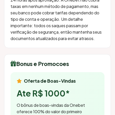
taxas em nenhum método de pagamento, mas
seu banco pode cobrar tarifas dependendo do
tipo de conta e operação. Um detalhe
importante: todos os saques passam por
verificação de segurança, então mantenha seus
documentos atualizados para evitar atrasos.
Bonus e Promocoes
Oferta de Boas-Vindas
Ate R$ 1000*
O bônus de boas-vindas da Onebet
oferece 100% do valor do primeiro