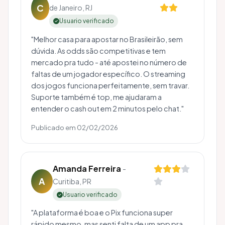
C
de Janeiro, RJ
Usuario verificado
"Melhor casa para apostar no Brasileirão, sem
dúvida. As odds são competitivas e tem
mercado pra tudo - até apostei no número de
faltas de um jogador específico. O streaming
dos jogos funciona perfeitamente, sem travar.
Suporte também é top, me ajudaram a
entender o cash out em 2 minutos pelo chat."
Publicado em 02/02/2026
Amanda Ferreira
-
A
Curitiba, PR
Usuario verificado
"A plataforma é boa e o Pix funciona super
rápido mesmo, mas senti falta de um app pra