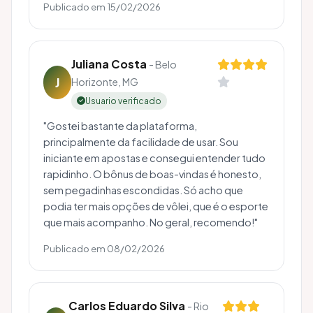
Publicado em 15/02/2026
Juliana Costa
- Belo
J
Horizonte, MG
Usuario verificado
"Gostei bastante da plataforma,
principalmente da facilidade de usar. Sou
iniciante em apostas e consegui entender tudo
rapidinho. O bônus de boas-vindas é honesto,
sem pegadinhas escondidas. Só acho que
podia ter mais opções de vôlei, que é o esporte
que mais acompanho. No geral, recomendo!"
Publicado em 08/02/2026
Carlos Eduardo Silva
- Rio