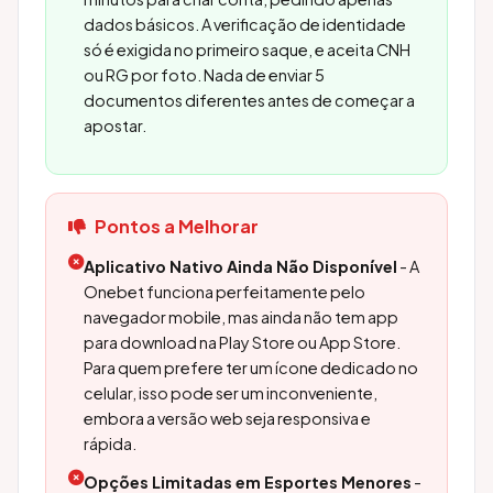
dados básicos. A verificação de identidade
só é exigida no primeiro saque, e aceita CNH
ou RG por foto. Nada de enviar 5
documentos diferentes antes de começar a
apostar.
Pontos a Melhorar
Aplicativo Nativo Ainda Não Disponível
- A
Onebet funciona perfeitamente pelo
navegador mobile, mas ainda não tem app
para download na Play Store ou App Store.
Para quem prefere ter um ícone dedicado no
celular, isso pode ser um inconveniente,
embora a versão web seja responsiva e
rápida.
Opções Limitadas em Esportes Menores
-