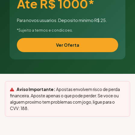
Ate R$ 1000*
Para novos usuarios. Deposito minimo R$ 25.
*Sujeito a termos e condicoes.
Ver Oferta
Aviso Importante:
Apostas envolvem risco de perda
financeira. Aposte apenas o que pode perder. Se voce ou
alguem proximo tem problemas com jogo, ligue para o
CVV: 188.