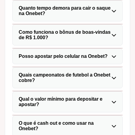
Quanto tempo demora para cair o saque
na Onebet?
O tempo de saque varia conforme o método
Como funciona o bônus de boas-vindas
escolhido. Via Pix, que é a opção mais rápida, o
de R$ 1.000?
dinheiro costuma cair entre 15 minutos e 2 horas
em dias úteis. Durante nossos testes, fizemos
O bônus oferece 100% do seu primeiro depósito
Posso apostar pelo celular na Onebet?
três saques via Pix: um caiu em 15 minutos, outro
até R$ 1.000. Por exemplo: se você depositar R$
em 1h20 e o terceiro em 45 minutos. Finais de
500, recebe mais R$ 500 de bônus; se depositar
Sim, a Onebet funciona perfeitamente em
semana e feriados podem ter processamento um
R$ 1.000 ou mais, recebe o máximo de R$ 1.000
Quais campeonatos de futebol a Onebet
celulares através do navegador mobile. A
pouco mais lento, mas raramente ultrapassam 4
cobre?
de bônus. O valor mínimo para ativar é R$ 50. O
plataforma tem design responsivo que se adapta
horas. Para transferência bancária tradicional, o
bônus é creditado automaticamente após o
automaticamente ao tamanho da tela do seu
A cobertura de futebol da Onebet é bem
prazo é de até 24 horas após a aprovação do
primeiro depósito, sem necessidade de códigos
Qual o valor mínimo para depositar e
smartphone ou tablet. Testamos em diferentes
completa, especialmente para campeonatos
saque, mais o tempo de processamento do seu
promocionais. Para poder sacar o bônus e os
apostar?
aparelhos (Android e iPhone) e a experiência foi
brasileiros. No futebol nacional, você encontra
banco (geralmente 1 dia útil). É importante
ganhos gerados com ele, você precisa cumprir o
fluida, sem travamentos ou lentidão. Você
Brasileirão Série A e B com mais de 150 mercados
lembrar que o primeiro saque sempre passa por
O depósito mínimo na Onebet varia conforme o
rollover de 5x em apostas com odds mínimas de
consegue fazer todas as operações: cadastro,
O que é cash out e como usar na
por jogo nos confrontos principais, Copa do Brasil
verificação de identidade, o que pode adicionar
método de pagamento. Via Pix, você pode
1.80. Isso significa apostar o valor do bônus
Onebet?
depósito, apostas, acompanhamento ao vivo e
com cobertura total desde as fases iniciais, e os
algumas horas ao processo. Mantenha seus
depositar a partir de R$ 20, que é um valor bem
multiplicado por 5. Se recebeu R$ 500 de bônus,