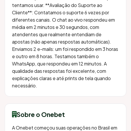
tentamos usar. **Avaliação do Suporte ao
Cliente**: Contatamos o suporte 6 vezes por
diferentes canais. O chat ao vivo respondeu em
média em 2 minutos e 30 segundos, com
atendentes que realmente entendiam de
apostas (não apenas respostas automáticas).
Enviamos 2 e-mails: um foi respondido em 3 horas
e outro em 8 horas. Testamos também o
WhatsApp, que respondeu em 12 minutos. A
qualidade das respostas foi excelente, com
explicações claras e até prints de tela quando
necessário.
Sobre o Onebet
A Onebet começou suas operações no Brasil em