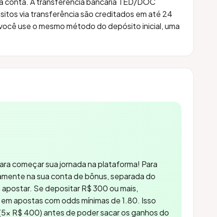
 na conta. A transferência bancária TED/DOC
tos via transferência são creditados em até 24
 você use o mesmo método do depósito inicial, uma
ara começar sua jornada na plataforma! Para
icamente na sua conta de bônus, separada do
 apostar. Se depositar R$ 300 ou mais,
s em apostas com odds mínimas de 1.80. Isso
 (5x R$ 400) antes de poder sacar os ganhos do