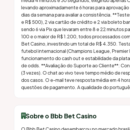
média 4 minutos e 30 segundos, exigindo apenas CPF
levando aproximadamente 6 horas para aprovação 
dias da semana para avaliar a consistência. **Test
e R$ 500), 2 via cartão de crédito e 2 via boleto
sendo 6 via Pix que levaram entre 8 e 22 minutos pa
100 e o maior de R$ 1.200, todos processados com
Bet Casino, investindo um total de R$ 4.350. Testamo
futebol internacional (Champions League, Premier
funcionamento do cash out e estabilidade da plat
de odds. **Avaliação do Suporte ao Cliente**: Cont
(3 vezes). O chat ao vivo teve tempo médio de 
dos casos. O e-mail teve resposta média em 4 hor
questões de pagamento. A qualidade do português
Sobre o Bbb Bet Casino
O Bbb Bet Casino desembarcou no mercado brasile