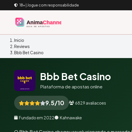
18+ | Jogue com responsabilidade
Inicio
Reviews
Bbb Bet Casino
Bbb Bet Casino
Plataforma de apostas online
9.5/10
6829 avaliacoes
Fundado em 2022
Kahnawake
O Bbb Bet Casino chegou revolucionando o mercado br