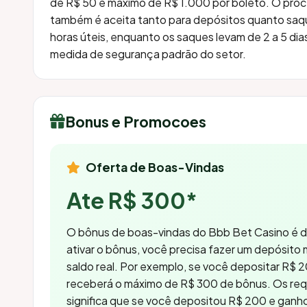
de R$ 50 e máximo de R$ 1.000 por boleto. O proce
também é aceita tanto para depósitos quanto saqu
horas úteis, enquanto os saques levam de 2 a 5 d
medida de segurança padrão do setor.
Bonus e Promocoes
Oferta de Boas-Vindas
Ate R$ 300*
O bônus de boas-vindas do Bbb Bet Casino é de
ativar o bônus, você precisa fazer um depósito
saldo real. Por exemplo, se você depositar R$ 
receberá o máximo de R$ 300 de bônus. Os requi
significa que se você depositou R$ 200 e ganh