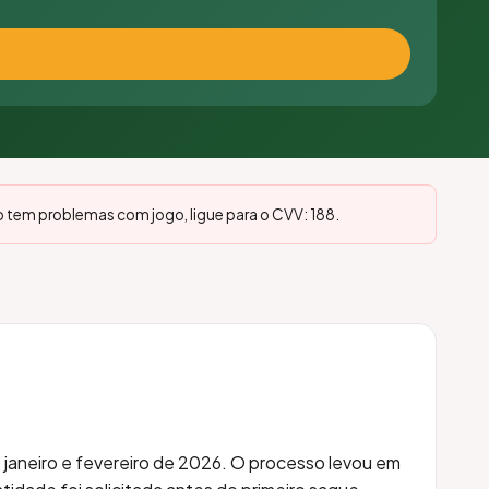
 tem problemas com jogo, ligue para o CVV: 188.
 janeiro e fevereiro de 2026. O processo levou em