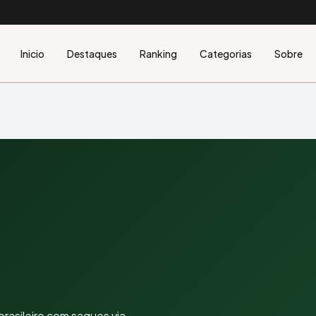
Inicio
Destaques
Ranking
Categorias
Sobre
asileiro com saques via