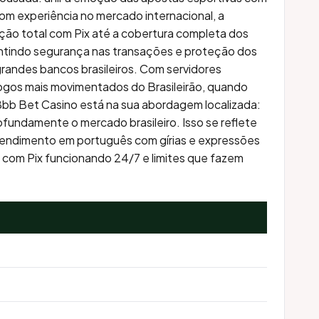
om experiência no mercado internacional, a
ção total com Pix até a cobertura completa dos
ntindo segurança nas transações e proteção dos
grandes bancos brasileiros. Com servidores
ogos mais movimentados do Brasileirão, quando
Bbb Bet Casino está na sua abordagem localizada:
undamente o mercado brasileiro. Isso se reflete
atendimento em português com gírias e expressões
 com Pix funcionando 24/7 e limites que fazem