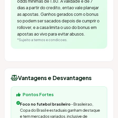
odds minimas de 1.60. A validade e de 7
dias a partir do credito, entao vale planejar
as apostas. Ganhos gerados com o bonus
so podem ser sacados depois de cumprir o
rollover, e a casa limita o uso do bonus em
apostas ao vivo para evitar abusos.
*Sujeito a termos e condicoes.
Vantagens e Desvantagens
Pontos Fortes
Foco no futebol brasileiro
- Brasileirao,
Copa do Brasil e estaduais ganham destaque
e tem mercados variados, inclusive de