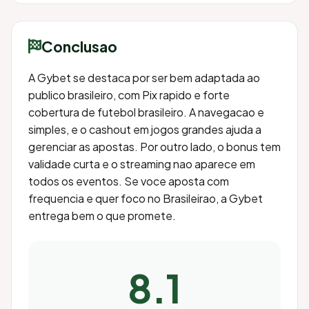
grandes. Para quem aposta ao vivo, a dica e ter
diretos. Apostei pelo navegador do celular sem
especificas.
uma conexao estavel e ficar atento a suspensoes
travamentos e com navegacao simples. Nao senti
momentaneas de mercado, que sao normais
Conclusao
necessidade de app, mas a experiencia mobile
durante lances perigosos.
poderia melhorar com atalho direto para apostas
A Gybet se destaca por ser bem adaptada ao
favoritas. Ainda assim, o essencial esta bem
publico brasileiro, com Pix rapido e forte
resolvido.
cobertura de futebol brasileiro. A navegacao e
simples, e o cashout em jogos grandes ajuda a
gerenciar as apostas. Por outro lado, o bonus tem
validade curta e o streaming nao aparece em
todos os eventos. Se voce aposta com
frequencia e quer foco no Brasileirao, a Gybet
entrega bem o que promete.
8.1