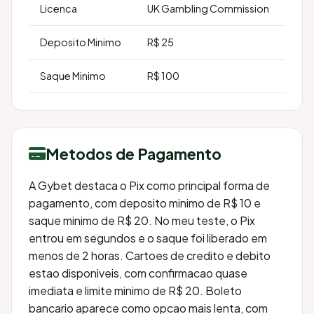
Licenca
UK Gambling Commission
Deposito Minimo
R$ 25
Saque Minimo
R$ 100
Metodos de Pagamento
A Gybet destaca o Pix como principal forma de
pagamento, com deposito minimo de R$ 10 e
saque minimo de R$ 20. No meu teste, o Pix
entrou em segundos e o saque foi liberado em
menos de 2 horas. Cartoes de credito e debito
estao disponiveis, com confirmacao quase
imediata e limite minimo de R$ 20. Boleto
bancario aparece como opcao mais lenta, com