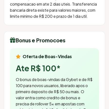
compensacao em ate 2 dias uteis. Transferencia
bancaria direta existe para valores maiores, com
limite minimo de R$ 200 e prazo de 1 dia util.
Bonus e Promocoes
Oferta de Boas-Vindas
Ate R$ 100*
O bonus de boas-vindas da Gybet e de R$
100 para novos usuarios, liberado apos o
primeiro deposito de R$ 50 ou mais. O
valor entra como credito de bonus e
precisa de rollover 5x em apostas com