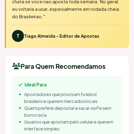
chata se voce nao aposta toda semana. No geral,
eu voltaria a usar, especialmente em rodada cheia
do Brasileirao."
T
Tiago Almeida - Editor de Apostas
Para Quem Recomendamos
Ideal Para
Apostadores que priorizam futebol
brasileiro e querem mercados locais
Quem prefere depositar e sacar via Pix sem
burocracia
Usuarios que apostam pelo celular e querem
interface simples