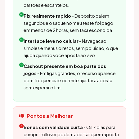
cartoes e escanteios.
Pix realmente rapido
- Deposito cai em
segundos e o saque no meu teste foi pago
em menos de 2 horas, sem taxa escondida.
Interface leve no celular
- Navegacao
simples e menus diretos, sem poluicao, o que
ajuda quando voce aposta ao vivo.
Cashout presente em boa parte dos
jogos
- Em ligas grandes, o recurso aparece
com frequencia e permite ajustar a aposta
sem esperar o fim.
Pontos a Melhorar
Bonus com validade curta
- Os 7 dias para
cumprir rollover podem apertar quem aposta