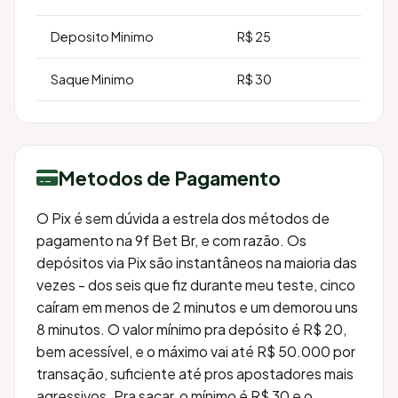
Deposito Minimo
R$ 25
Saque Minimo
R$ 30
Metodos de Pagamento
O Pix é sem dúvida a estrela dos métodos de
pagamento na 9f Bet Br, e com razão. Os
depósitos via Pix são instantâneos na maioria das
vezes - dos seis que fiz durante meu teste, cinco
caíram em menos de 2 minutos e um demorou uns
8 minutos. O valor mínimo pra depósito é R$ 20,
bem acessível, e o máximo vai até R$ 50.000 por
transação, suficiente até pros apostadores mais
agressivos. Pra sacar, o mínimo é R$ 30 e o