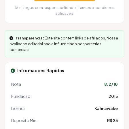
18+ | Jogue com responsabilidade | Termos e condicoes
aplicaveis
Transparencia:
Este site contem links de afiliados. Nossa
avaliacao editorial nao e influenciada por parcerias
comerciais.
Informacoes Rapidas
Nota
8.2/10
Fundacao
2015
Licenca
Kahnawake
Deposito Min.
R$ 25