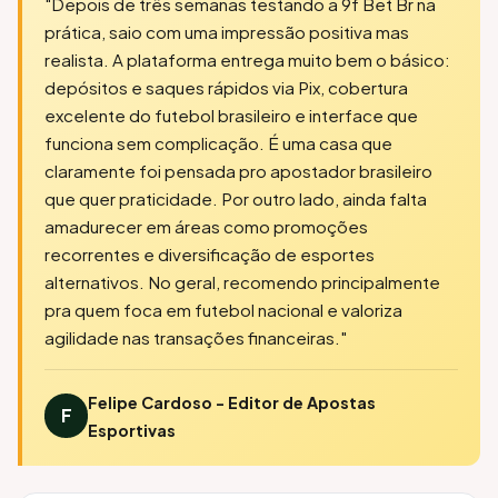
"Depois de três semanas testando a 9f Bet Br na
prática, saio com uma impressão positiva mas
realista. A plataforma entrega muito bem o básico:
depósitos e saques rápidos via Pix, cobertura
excelente do futebol brasileiro e interface que
funciona sem complicação. É uma casa que
claramente foi pensada pro apostador brasileiro
que quer praticidade. Por outro lado, ainda falta
amadurecer em áreas como promoções
recorrentes e diversificação de esportes
alternativos. No geral, recomendo principalmente
pra quem foca em futebol nacional e valoriza
agilidade nas transações financeiras."
Felipe Cardoso - Editor de Apostas
F
Esportivas