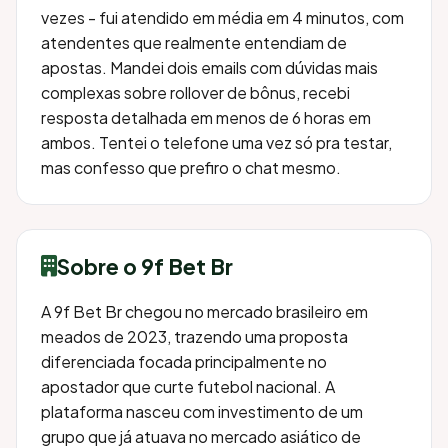
vezes - fui atendido em média em 4 minutos, com
atendentes que realmente entendiam de
apostas. Mandei dois emails com dúvidas mais
complexas sobre rollover de bônus, recebi
resposta detalhada em menos de 6 horas em
ambos. Tentei o telefone uma vez só pra testar,
mas confesso que prefiro o chat mesmo.
Sobre o 9f Bet Br
A 9f Bet Br chegou no mercado brasileiro em
meados de 2023, trazendo uma proposta
diferenciada focada principalmente no
apostador que curte futebol nacional. A
plataforma nasceu com investimento de um
grupo que já atuava no mercado asiático de