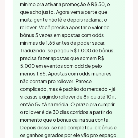
mínimo pra ativar a promoção é R$ 50, o
que acho justo. Agora vem a parte que
muita gente não lê e depois reclama: o
rollover. Você precisa apostar o valor do
bônus 5 vezes em apostas com odds
mínimas de 1.65 antes de poder sacar.
Traduzindo: se pegou R$ 1.000 de bônus,
precisa fazer apostas que somem R$
5.000 em eventos com odd de pelo
menos 1.65. Apostas com odds menores
não contam pro rollover. Parece
complicado, mas é padrão do mercado - já
vi casas exigindo rollover de 8x ou até 10x,
então 5x tá na média. O prazo pra cumprir
o rollover é de 30 dias corridos a partir do
momento que o bônus cai na sua conta.
Depois disso, se não completou, o bônus e
os ganhos gerados por ele vão pro espaço.