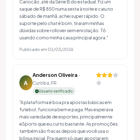
Cariocão, até da Série B do estadual. Fiz um
saque de R$ 850 numa sexta à noite e caiu no
sábado de manhã, achei super rápido. O
suporte pelo chat é bom, tiraram minhas
dúvidas sobre rollover sem enrolação. Tô
usando como minha casa principal agora."
Publicado em 02/03/2026
Anderson Oliveira
-
A
Curitiba, PR
Usuario verificado
"A plataforma é boa pra apostas básicas em
futebol, funciona bem e paga. Mas esperava
mais variedade de esportes, principalmente
eSports que eu curto bastante. As promoções
também são fracas depois que você usa o
bônus inicial. Pra quem só quer apostar em