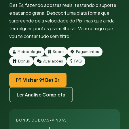
Bet Br, fazendo apostas reais, testando o suporte
e sacando grana. Descobri uma plataforma que
surpreende pela velocidade do Pix, mas que ainda
tem alguns pontos pra melhorar. Vem comigo que
vou te contar tudo sem filtro!
Metodologia
Sobre
Pagamentos
Bonus
Avaliacoes
FAQ
Visitar 9f Bet Br
Ler Analise Completa
BONUS DE BOAS-VINDAS