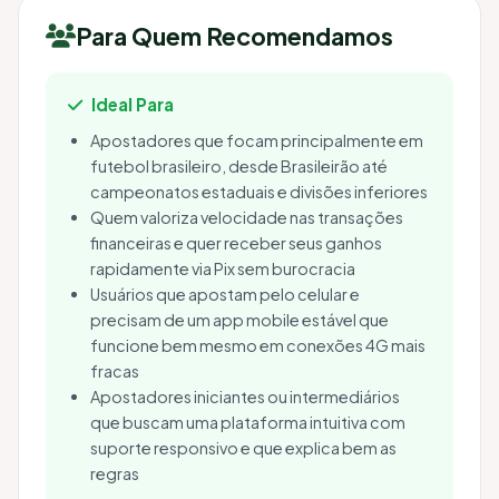
Para Quem Recomendamos
Ideal Para
Apostadores que focam principalmente em
futebol brasileiro, desde Brasileirão até
campeonatos estaduais e divisões inferiores
Quem valoriza velocidade nas transações
financeiras e quer receber seus ganhos
rapidamente via Pix sem burocracia
Usuários que apostam pelo celular e
precisam de um app mobile estável que
funcione bem mesmo em conexões 4G mais
fracas
Apostadores iniciantes ou intermediários
que buscam uma plataforma intuitiva com
suporte responsivo e que explica bem as
regras