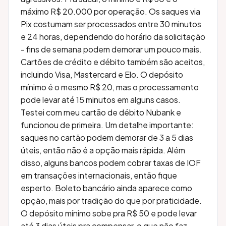
máximo R$ 20.000 por operação. Os saques via
Pix costumam ser processados entre 30 minutos
e 24 horas, dependendo do horário da solicitação
- fins de semana podem demorar um pouco mais.
Cartões de crédito e débito também são aceitos,
incluindo Visa, Mastercard e Elo. O depósito
mínimo é o mesmo R$ 20, mas o processamento
pode levar até 15 minutos em alguns casos.
Testei com meu cartão de débito Nubank e
funcionou de primeira. Um detalhe importante:
saques no cartão podem demorar de 3 a 5 dias
úteis, então não é a opção mais rápida. Além
disso, alguns bancos podem cobrar taxas de IOF
em transações internacionais, então fique
esperto. Boleto bancário ainda aparece como
opção, mais por tradição do que por praticidade.
O depósito mínimo sobe pra R$ 50 e pode levar
até 3 dias úteis pra compensar, o que não faz