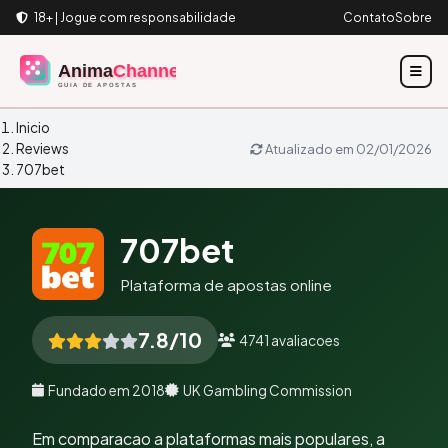
18+ | Jogue com responsabilidade
Contato
Sobre
Inicio
Reviews
Atualizado em 02/01/2026
707bet
707bet
Plataforma de apostas online
7.8/10
4741 avaliacoes
Fundado em 2018
UK Gambling Commission
Em comparacao a plataformas mais populares, a