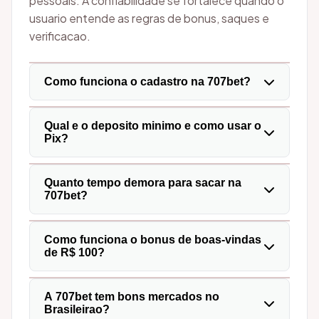
pessoais. A confiabilidade se fortalece quando o
usuario entende as regras de bonus, saques e
verificacao.
Como funciona o cadastro na 707bet?
O cadastro e simples: voce informa dados
Qual e o deposito minimo e como usar o
basicos, cria senha e confirma o e-mail. O
Pix?
processo leva poucos minutos e libera o acesso
aos mercados imediatamente. A verificacao de
O Pix e o metodo mais rapido na 707bet. Em
Quanto tempo demora para sacar na
identidade geralmente e solicitada no primeiro
nossos testes, o deposito minimo foi de R$ 20 e
707bet?
saque. Tenha documentos em maos para agilizar
o credito entrou em segundos. Basta selecionar
essa etapa e evitar atrasos.
Pix, copiar a chave ou QR Code e concluir no app
O saque via Pix costuma ser o mais veloz, com
Como funciona o bonus de boas-vindas
do seu banco. A plataforma atualiza o saldo
prazo informado de ate 6 horas. Nos testes,
de R$ 100?
automaticamente apos a confirmacao.
recebemos em menos de 5 horas. Transferencia
bancaria pode levar ate 24 horas e o boleto nao e
O bonus e liberado no primeiro deposito
A 707bet tem bons mercados no
usado para saque. O prazo exato depende do
qualificado e aparece no saldo como credito
Brasileirao?
horario da solicitacao e da verificacao de conta.