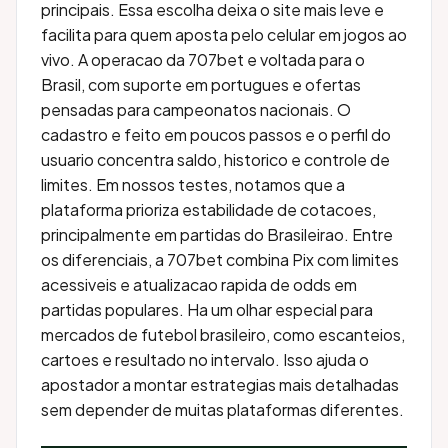
principais. Essa escolha deixa o site mais leve e
facilita para quem aposta pelo celular em jogos ao
vivo. A operacao da 707bet e voltada para o
Brasil, com suporte em portugues e ofertas
pensadas para campeonatos nacionais. O
cadastro e feito em poucos passos e o perfil do
usuario concentra saldo, historico e controle de
limites. Em nossos testes, notamos que a
plataforma prioriza estabilidade de cotacoes,
principalmente em partidas do Brasileirao. Entre
os diferenciais, a 707bet combina Pix com limites
acessiveis e atualizacao rapida de odds em
partidas populares. Ha um olhar especial para
mercados de futebol brasileiro, como escanteios,
cartoes e resultado no intervalo. Isso ajuda o
apostador a montar estrategias mais detalhadas
sem depender de muitas plataformas diferentes.