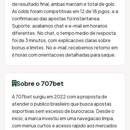
de resultado final, ambas marcam e total de gols.
As odds foram competitivas em 12 de 18 jogos, e a
confirmacao das apostas foi instantanea.
Suporte: avaliamos chat e e-mail em horarios
diferentes. No chat, o tempo medio de resposta
foi de 3 minutos, com explicacoes claras sobre
bonus e limites. No e-mail, recebemos retorno em
6 horas com orientacoes detalhadas para saque.
Sobre o 707bet
A 707bet surgiu em 2022 com a proposta de
atender o publico brasileiro que busca apostas
esportivas sem excesso de burocracia. Desde o
inicio, a marca investiu em uma navegacao limpa,
com menus curtos e acesso rapido aos mercados