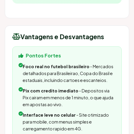
Vantagens e Desvantagens
Pontos Fortes
Foco real no futebol brasileiro
- Mercados
detalhados para Brasileirao, Copa do Brasil e
estaduais, incluindo cartoes e escanteios.
Pix com credito imediato
- Depositos via
Pix cairam em menos de 1 minuto, o que ajuda
em apostas ao vivo.
Interface leve no celular
- Site otimizado
para mobile, com menus simples e
carregamento rapido em 4G.