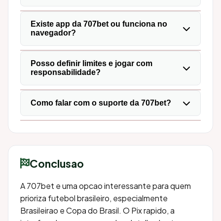
promocional. Para liberar saque, e preciso cumprir
o rollover de 5x o valor do bonus. Ha exigencia de
Sim, o Brasileirao e o principal destaque da
Existe app da 707bet ou funciona no
odds minimas de 1.60 e prazo de 7 dias para
plataforma. Alem do resultado final, ha mercados
navegador?
concluir. Apostas anuladas ou em cashout parcial
de gols, ambas marcam, escanteios e cartoes. Em
nao contam para o volume.
jogos de maior audiencia, as odds se mantiveram
A 707bet funciona bem pelo navegador do
Posso definir limites e jogar com
competitivas e com atualizacao rapida. Isso ajuda
celular, com layout responsivo e menus simples.
responsabilidade?
quem aposta ao vivo ou monta combinadas.
Nao e obrigatorio instalar aplicativo para apostar.
Para quem prefere, e possivel criar atalho na tela
A plataforma permite acompanhar historico de
Como falar com o suporte da 707bet?
inicial do smartphone. Isso melhora o acesso
apostas e saldo, o que ajuda no controle pessoal.
rapido sem ocupar muito espaco.
Alguns limites podem ser ajustados no perfil ou
O suporte oferece chat e e-mail em portugues.
solicitados ao suporte. Recomendo definir um
No chat, o tempo de resposta costuma ser de
orçamento mensal e evitar perseguir perdas.
poucos minutos em horario comercial. Para
Apostas devem ser encaradas como
Conclusao
assuntos mais detalhados, o e-mail e indicado e
entretenimento, com disciplina.
costuma retornar no mesmo dia. Tenha em maos
A 707bet e uma opcao interessante para quem
o CPF e detalhes da conta para agilizar o
prioriza futebol brasileiro, especialmente
atendimento.
Brasileirao e Copa do Brasil. O Pix rapido, a