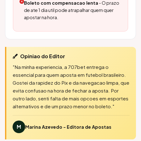
Boleto com compensacao lenta
- O prazo
de ate 1 dia util pode atrapalhar quem quer
apostar na hora.
Opiniao do Editor
"Na minha experiencia, a 707bet entrega o
essencial para quem aposta em futebol brasileiro.
Gostei da rapidez do Pix e da navegacao limpa, que
evita confusao na hora de fechar a aposta. Por
outro lado, senti falta de mais opcoes em esportes
alternativos e de um prazo menor no boleto."
M
Marina Azevedo - Editora de Apostas