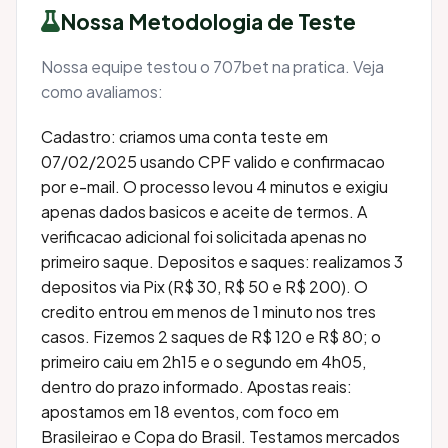
Nossa Metodologia de Teste
Nossa equipe testou o 707bet na pratica. Veja
como avaliamos:
Cadastro: criamos uma conta teste em
07/02/2025 usando CPF valido e confirmacao
por e-mail. O processo levou 4 minutos e exigiu
apenas dados basicos e aceite de termos. A
verificacao adicional foi solicitada apenas no
primeiro saque. Depositos e saques: realizamos 3
depositos via Pix (R$ 30, R$ 50 e R$ 200). O
credito entrou em menos de 1 minuto nos tres
casos. Fizemos 2 saques de R$ 120 e R$ 80; o
primeiro caiu em 2h15 e o segundo em 4h05,
dentro do prazo informado. Apostas reais:
apostamos em 18 eventos, com foco em
Brasileirao e Copa do Brasil. Testamos mercados