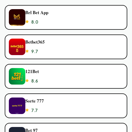
Brl Bet App
8.0
Betbet365
9.7
121Bet
8.6
Sorte 777
7.7
Bet 97