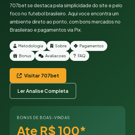
707bet se destaca pela simplicidade do site e pelo
foco no futebol brasileiro. Aqui voce encontra um
ambiente direto ao ponto, com bons mercados no
Brasileirao e pagamentos via Pix.
Metodologia
Sobre
Pagamentos
Bonus
Avaliacoes
FAQ
Visitar 707bet
Ler Analise Completa
BONUS DE BOAS-VINDAS
Ate R$ 100*