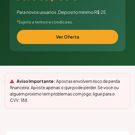
Para novos usuarios. Deposito minimo R$ 25.
*Sujeito a termos e condicoes.
Ver Oferta
Aviso Importante:
Apostas envolvem risco de perda
financeira. Aposte apenas o que pode perder. Se voce ou
alguem proximo tem problemas com jogo, ligue para o
CVV: 188.