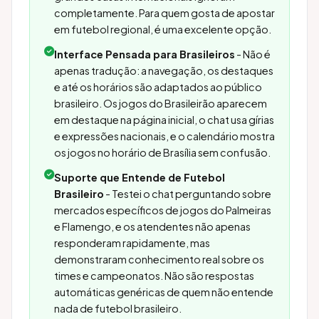
completamente. Para quem gosta de apostar
em futebol regional, é uma excelente opção.
Interface Pensada para Brasileiros
- Não é
apenas tradução: a navegação, os destaques
e até os horários são adaptados ao público
brasileiro. Os jogos do Brasileirão aparecem
em destaque na página inicial, o chat usa gírias
e expressões nacionais, e o calendário mostra
os jogos no horário de Brasília sem confusão.
Suporte que Entende de Futebol
Brasileiro
- Testei o chat perguntando sobre
mercados específicos de jogos do Palmeiras
e Flamengo, e os atendentes não apenas
responderam rapidamente, mas
demonstraram conhecimento real sobre os
times e campeonatos. Não são respostas
automáticas genéricas de quem não entende
nada de futebol brasileiro.