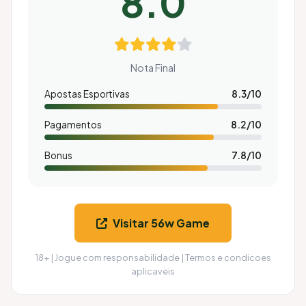
8.0
Nota Final
Apostas Esportivas
8.3/10
Pagamentos
8.2/10
Bonus
7.8/10
Visitar 56w Game
18+ | Jogue com responsabilidade | Termos e condicoes
aplicaveis