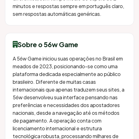
minutos e respostas sempre em português claro,
sem respostas automáticas genéricas.
Sobre o 56w Game
A 56w Game iniciou suas operações no Brasil em
meados de 2023, posicionando-se como uma
plataforma dedicada especialmente ao público
brasileiro. Diferente de muitas casas
internacionais que apenas traduzem seus sites, a
56w desenvolveu sua interface pensando nas
preferências e necessidades dos apostadores
nacionais, desde a navegação até os métodos
de pagamento. A operação conta com
licenciamento internacional e estrutura
tecnológica robusta, processando milhares de