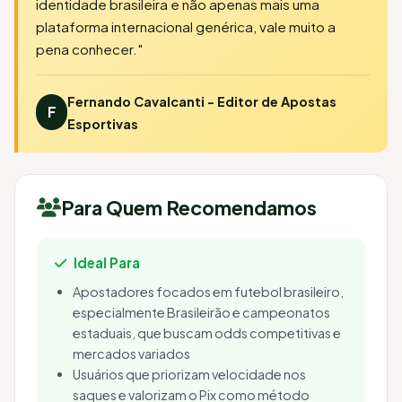
identidade brasileira e não apenas mais uma
plataforma internacional genérica, vale muito a
pena conhecer."
Fernando Cavalcanti - Editor de Apostas
F
Esportivas
Para Quem Recomendamos
Ideal Para
Apostadores focados em futebol brasileiro,
especialmente Brasileirão e campeonatos
estaduais, que buscam odds competitivas e
mercados variados
Usuários que priorizam velocidade nos
saques e valorizam o Pix como método