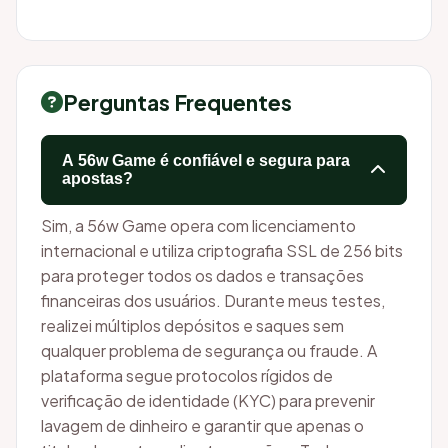
Perguntas Frequentes
A 56w Game é confiável e segura para
apostas?
Sim, a 56w Game opera com licenciamento
internacional e utiliza criptografia SSL de 256 bits
para proteger todos os dados e transações
financeiras dos usuários. Durante meus testes,
realizei múltiplos depósitos e saques sem
qualquer problema de segurança ou fraude. A
plataforma segue protocolos rígidos de
verificação de identidade (KYC) para prevenir
lavagem de dinheiro e garantir que apenas o