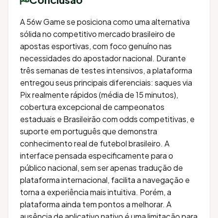
próximos meses. Enquanto isso, a versão mobile
transmissão ao vivo integrada. A Copa do Brasil
passaporte) e comprovante de residência. A 56w
vez ativado, você precisa usar o saldo bônus
específicos como escanteios e cartões. Para
diferentes horários, e o tempo médio de espera
pelo navegador atende bem, embora não
também tem cobertura desde as fases
Game cruza essas informações com os dados
antes do saldo real nas apostas.
futebol europeu (Premier League, La Liga), as
A 56w Game se posiciona como uma alternativa
foi de apenas 2 minutos. Os atendentes usam
ofereça notificações automáticas sobre
preliminares, algo que muitas casas ignoram. Além
bancários usados nos depósitos e saques.
odds são competitivas mas não superiores às
sólida no competitivo mercado brasileiro de
linguagem clara, sem traduções automáticas
mudanças de odds ou resultados de apostas
disso, a plataforma oferece apostas em
Qualquer inconsistência pode resultar no
casas especializadas em mercados
apostas esportivas, com foco genuíno nas
estranhas, e demonstram entender realmente de
como apps dedicados costumam ter.
Libertadores, Sul-Americana e até alguns jogos
bloqueio da conta e retenção de fundos até
internacionais. A margem da casa fica em torno
necessidades do apostador nacional. Durante
apostas esportivas brasileiras. Testei fazendo
da Série C aos finais de semana. Para quem gosta
esclarecimento. Se você tentar sacar para uma
de 5-6% nos principais mercados, o que é padrão
três semanas de testes intensivos, a plataforma
perguntas específicas sobre mercados de jogos
de futebol regional e quer apostar em times
conta bancária com CPF diferente do
do setor. Em apostas ao vivo, as odds são
entregou seus principais diferenciais: saques via
do Palmeiras e Flamengo, e os atendentes não
menores, a 56w Game é uma das melhores
cadastrado, a transação será automaticamente
atualizadas rapidamente sem delays
Pix realmente rápidos (média de 15 minutos),
apenas responderam corretamente, mas fizeram
opções do mercado brasileiro, superando muitas
recusada. Essa política protege tanto a
perceptíveis, algo importante para quem aposta
cobertura excepcional de campeonatos
recomendações pertinentes. Isso contrasta com
casas internacionais que focam apenas nos
plataforma quanto os usuários contra fraudes.
durante os jogos. O grande destaque são
estaduais e Brasileirão com odds competitivas, e
muitas plataformas internacionais onde o suporte
grandes clubes.
Caso você tenha mudado de banco ou precise
realmente os campeonatos estaduais e jogos de
suporte em português que demonstra
claramente não entende de futebol brasileiro e
atualizar dados cadastrais, entre em contato com
times médios do Brasileirão, onde a 56w Game
conhecimento real de futebol brasileiro. A
dá respostas genéricas e automáticas. O chat
o suporte antes de solicitar saques para evitar
investe em análise e oferece valores melhores
interface pensada especificamente para o
funciona das 8h às 24h (horário de Brasília) todos
problemas.
que plataformas internacionais que apenas
público nacional, sem ser apenas tradução de
os dias. Fora desse horário, você pode enviar e-
copiam odds de referência. Se você aposta
plataforma internacional, facilita a navegação e
mail para o suporte, com resposta geralmente em
principalmente em futebol brasileiro, encontrará
torna a experiência mais intuitiva. Porém, a
até 12 horas. Também há seção de perguntas
valor consistente na plataforma.
plataforma ainda tem pontos a melhorar. A
frequentes bem completa que resolve dúvidas
ausência de aplicativo nativo é uma limitação para