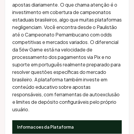
apostas diariamente. O que chama atenção é o
investimento em cobertura de campeonatos
estaduais brasileiros, algo que muitas plataformas
negligenciam. Você encontra desde o Paulistão
até o Campeonato Pernambucano com odds
competitivas e mercados variados. O diferencial
da 56w Game está na velocidade de
processamento dos pagamentos via Pix e no
suporte em português realmente preparado para
resolver questões específicas do mercado
brasileiro. A plataforma também investe em
conteúdo educativo sobre apostas
responsáveis, com ferramentas de autoexclusão
e limites de depósito configuráveis pelo próprio
usuário.
Informacoes da Plataforma