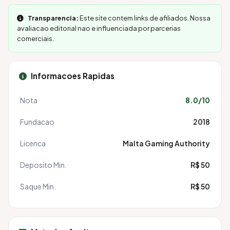
Transparencia:
Este site contem links de afiliados. Nossa
avaliacao editorial nao e influenciada por parcerias
comerciais.
Informacoes Rapidas
Nota
8.0/10
Fundacao
2018
Licenca
Malta Gaming Authority
Deposito Min.
R$ 50
Saque Min.
R$ 50