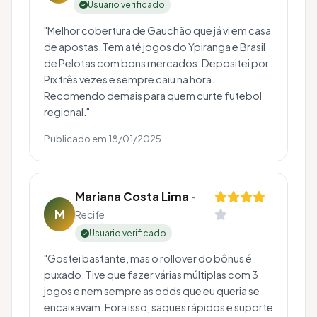
Usuario verificado
"Melhor cobertura de Gauchão que já vi em casa
de apostas. Tem até jogos do Ypiranga e Brasil
de Pelotas com bons mercados. Depositei por
Pix três vezes e sempre caiu na hora.
Recomendo demais para quem curte futebol
regional."
Publicado em 18/01/2025
Mariana Costa Lima
-
M
Recife
Usuario verificado
"Gostei bastante, mas o rollover do bônus é
puxado. Tive que fazer várias múltiplas com 3
jogos e nem sempre as odds que eu queria se
encaixavam. Fora isso, saques rápidos e suporte