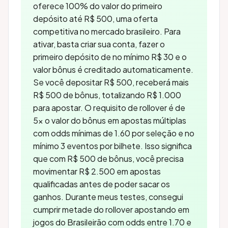
oferece 100% do valor do primeiro
depósito até R$ 500, uma oferta
competitiva no mercado brasileiro. Para
ativar, basta criar sua conta, fazer o
primeiro depósito de no mínimo R$ 30 e o
valor bônus é creditado automaticamente.
Se você depositar R$ 500, receberá mais
R$ 500 de bônus, totalizando R$ 1.000
para apostar. O requisito de rollover é de
5x o valor do bônus em apostas múltiplas
com odds mínimas de 1.60 por seleção e no
mínimo 3 eventos por bilhete. Isso significa
que com R$ 500 de bônus, você precisa
movimentar R$ 2.500 em apostas
qualificadas antes de poder sacar os
ganhos. Durante meus testes, consegui
cumprir metade do rollover apostando em
jogos do Brasileirão com odds entre 1.70 e