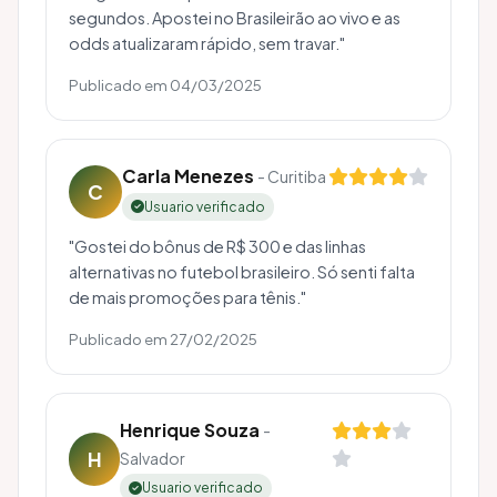
segundos. Apostei no Brasileirão ao vivo e as
odds atualizaram rápido, sem travar."
Publicado em 04/03/2025
Carla Menezes
- Curitiba
C
Usuario verificado
"Gostei do bônus de R$ 300 e das linhas
alternativas no futebol brasileiro. Só senti falta
de mais promoções para tênis."
Publicado em 27/02/2025
Henrique Souza
-
H
Salvador
Usuario verificado