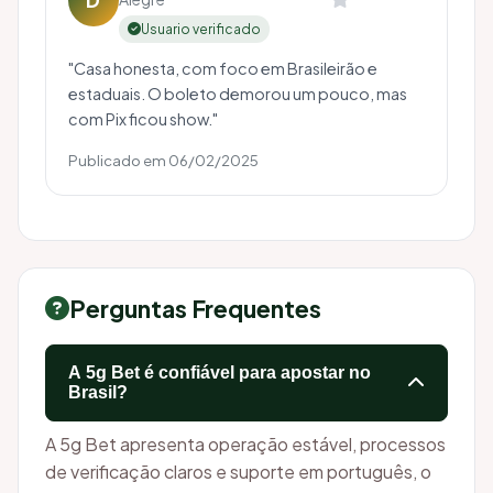
D
Usuario verificado
"Casa honesta, com foco em Brasileirão e
estaduais. O boleto demorou um pouco, mas
com Pix ficou show."
Publicado em 06/02/2025
Perguntas Frequentes
A 5g Bet é confiável para apostar no
Brasil?
A 5g Bet apresenta operação estável, processos
de verificação claros e suporte em português, o