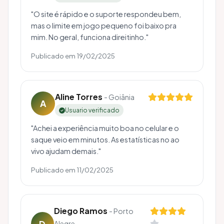
"O site é rápido e o suporte respondeu bem,
mas o limite em jogo pequeno foi baixo pra
mim. No geral, funciona direitinho."
Publicado em 19/02/2025
Aline Torres
- Goiânia
A
Usuario verificado
"Achei a experiência muito boa no celular e o
saque veio em minutos. As estatísticas no ao
vivo ajudam demais."
Publicado em 11/02/2025
Diego Ramos
- Porto
Alegre