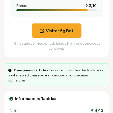
Bonus
9.3/10
Visitar 5g Bet
18+ | Jogue com responsabilidade | Termos e condicoes
aplicaveis
Transparencia:
Este site contem links de afiliados. Nossa
avaliacao editorial nao e influenciada por parcerias
comerciais.
Informacoes Rapidas
Nota
9.4/10