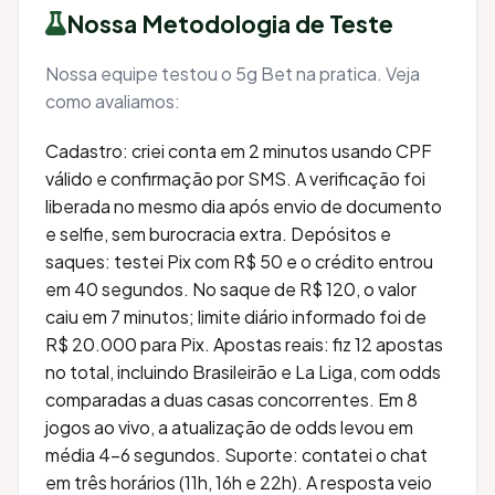
Nossa Metodologia de Teste
Nossa equipe testou o 5g Bet na pratica. Veja
como avaliamos:
Cadastro: criei conta em 2 minutos usando CPF
válido e confirmação por SMS. A verificação foi
liberada no mesmo dia após envio de documento
e selfie, sem burocracia extra. Depósitos e
saques: testei Pix com R$ 50 e o crédito entrou
em 40 segundos. No saque de R$ 120, o valor
caiu em 7 minutos; limite diário informado foi de
R$ 20.000 para Pix. Apostas reais: fiz 12 apostas
no total, incluindo Brasileirão e La Liga, com odds
comparadas a duas casas concorrentes. Em 8
jogos ao vivo, a atualização de odds levou em
média 4-6 segundos. Suporte: contatei o chat
em três horários (11h, 16h e 22h). A resposta veio