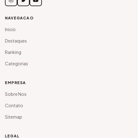
NAVEGACAO
Inicio
Destaques
Ranking
Categorias
EMPRESA
Sobre Nos
Contato
Sitemap
LEGAL