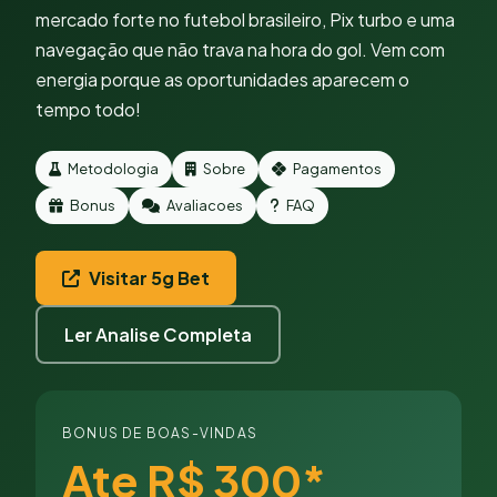
mercado forte no futebol brasileiro, Pix turbo e uma
navegação que não trava na hora do gol. Vem com
energia porque as oportunidades aparecem o
tempo todo!
Metodologia
Sobre
Pagamentos
Bonus
Avaliacoes
FAQ
Visitar 5g Bet
Ler Analise Completa
BONUS DE BOAS-VINDAS
Ate R$ 300*