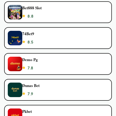
Bet888 Slot
8.8
74Bet9
8.5
Demo Pg
7.8
Dunas Bet
7.9
Pkbet