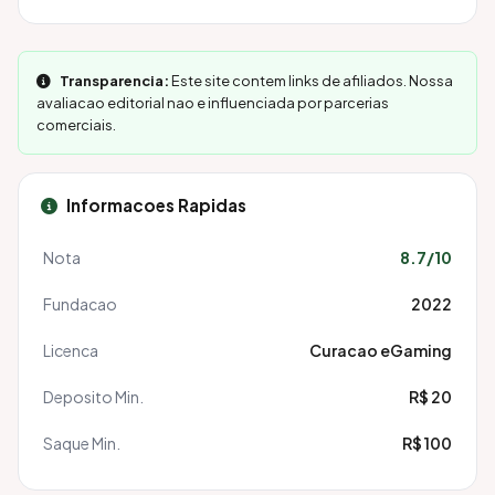
Transparencia:
Este site contem links de afiliados. Nossa
avaliacao editorial nao e influenciada por parcerias
comerciais.
Informacoes Rapidas
Nota
8.7/10
Fundacao
2022
Licenca
Curacao eGaming
Deposito Min.
R$ 20
Saque Min.
R$ 100