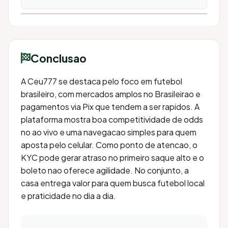
maximo por transacao gira em torno de R$ 5.000,
e basquete sao os outros esportes mais
conta, pois divergencias podem atrasar o
com possibilidade de aumento apos verificacao.
consistentes.
O suporte funciona por chat e e-mail, com
processamento e exigir nova validacao.
Cartoes e boleto possuem limites semelhantes,
atendentes em portugues. O tempo medio de
mas dependem do banco emissor. Para saques
espera observado foi de 4 minutos, com
maiores, a plataforma pode solicitar documentos
Conclusao
respostas objetivas sobre bonus e pagamentos.
adicionais. Isso e comum no mercado brasileiro e
Em casos mais complexos, o atendimento gera
faz parte das politicas de compliance.
A Ceu777 se destaca pelo foco em futebol
protocolo e envia follow-up por e-mail. E
brasileiro, com mercados amplos no Brasileirao e
recomendavel guardar esses registros para
pagamentos via Pix que tendem a ser rapidos. A
acompanhamento.
plataforma mostra boa competitividade de odds
no ao vivo e uma navegacao simples para quem
aposta pelo celular. Como ponto de atencao, o
KYC pode gerar atraso no primeiro saque alto e o
boleto nao oferece agilidade. No conjunto, a
casa entrega valor para quem busca futebol local
e praticidade no dia a dia.