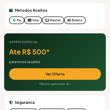
Metodos Aceitos
Pix
Visa
Master
Boleto
OFERTA ESPECIAL
Ate R$ 500*
para novos usuarios
Ver Oferta
*Termos aplicaveis. 18+
Seguranca