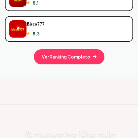
8.1
Bisco777
8.3
Ver Ranking Completo
ApostaRank