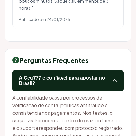
poucos minutos. Saque caiu em menos de 3
horas."
Publicado em 24/01/2025
Perguntas Frequentes
A Ceu777 e confiavel para apostar no
Brasil?
A confiabilidade passa por processos de
verificacao de conta, politicas antifraude e
consistencia nos pagamentos. Nos testes, o
saque via Pix ocorreu dentro do prazo informado
e o suporte respondeu com protocolo registrado.
Ainda assim, como em qualquer casa, e essencial