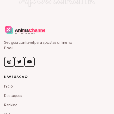
Seu guia confiavel para apostas online no
Brasil.
NAVEGACAO
Inicio
Destaques
Ranking