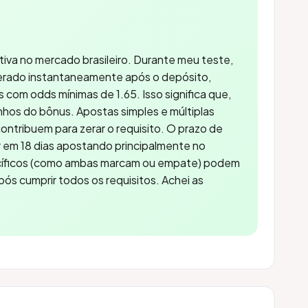
va no mercado brasileiro. Durante meu teste,
iberado instantaneamente após o depósito,
 com odds mínimas de 1.65. Isso significa que,
nhos do bônus. Apostas simples e múltiplas
ontribuem para zerar o requisito. O prazo de
er em 18 dias apostando principalmente no
pecíficos (como ambas marcam ou empate) podem
s cumprir todos os requisitos. Achei as