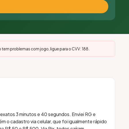
 tem problemas com jogo, ligue para o CVV: 188.
 exatos 3 minutos e 40 segundos. Enviei RG e
m o cadastro via celular, que foi igualmente rápido
re R$ 50 e R$ 500. Via Pix, todos caíram