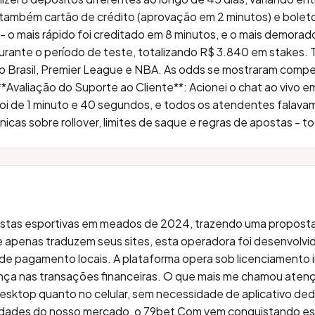
também cartão de crédito (aprovação em 2 minutos) e boleto
00 - o mais rápido foi creditado em 8 minutos, e o mais demor
rante o período de teste, totalizando R$ 3.840 em stakes. Tes
do Brasil, Premier League e NBA. As odds se mostraram comp
Avaliação do Suporte ao Cliente**: Acionei o chat ao vivo em
oi de 1 minuto e 40 segundos, e todos os atendentes falava
icas sobre rollover, limites de saque e regras de apostas - 
stas esportivas em meados de 2024, trazendo uma proposta
e apenas traduzem seus sites, esta operadora foi desenvolvid
e pagamento locais. A plataforma opera sob licenciamento i
ança nas transações financeiras. O que mais me chamou atenç
esktop quanto no celular, sem necessidade de aplicativo de
ularidades do nosso mercado, o 79bet Com vem conquistando