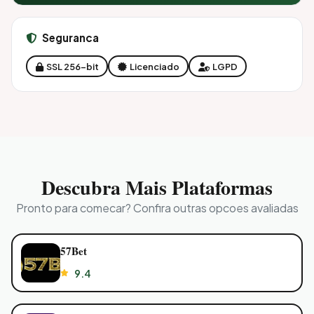
Seguranca
SSL 256-bit
Licenciado
LGPD
Descubra Mais Plataformas
Pronto para comecar? Confira outras opcoes avaliadas
57Bet
9.4