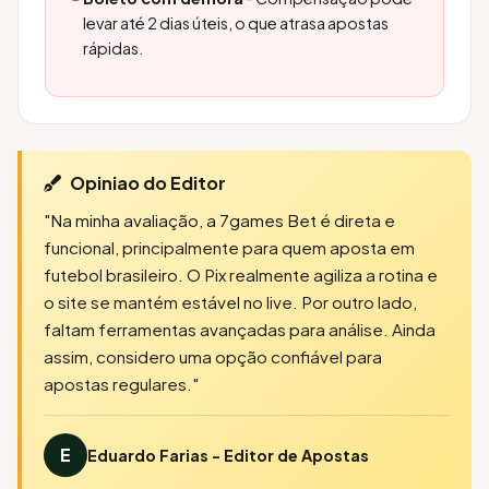
levar até 2 dias úteis, o que atrasa apostas
rápidas.
Opiniao do Editor
"Na minha avaliação, a 7games Bet é direta e
funcional, principalmente para quem aposta em
futebol brasileiro. O Pix realmente agiliza a rotina e
o site se mantém estável no live. Por outro lado,
faltam ferramentas avançadas para análise. Ainda
assim, considero uma opção confiável para
apostas regulares."
E
Eduardo Farias - Editor de Apostas