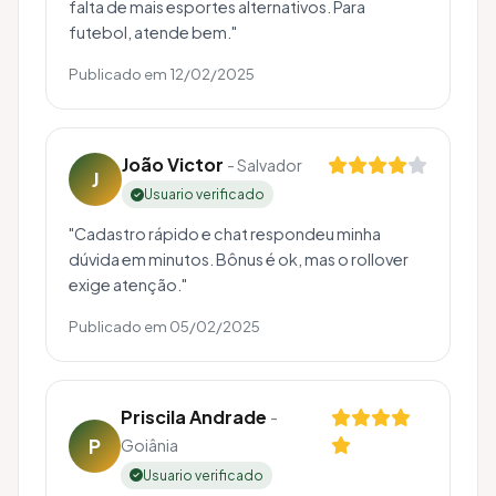
falta de mais esportes alternativos. Para
futebol, atende bem."
Publicado em 12/02/2025
João Victor
- Salvador
J
Usuario verificado
"Cadastro rápido e chat respondeu minha
dúvida em minutos. Bônus é ok, mas o rollover
exige atenção."
Publicado em 05/02/2025
Priscila Andrade
-
P
Goiânia
Usuario verificado