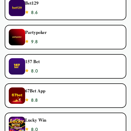
Bet129
8.6
Partypoker
9.8
157 Bet
8.0
67Bet App
8.8
Lucky Win
8.0