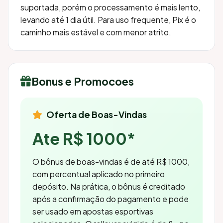
suportada, porém o processamento é mais lento,
levando até 1 dia útil. Para uso frequente, Pix é o
caminho mais estável e com menor atrito.
Bonus e Promocoes
Oferta de Boas-Vindas
Ate R$ 1000*
O bônus de boas-vindas é de até R$ 1000,
com percentual aplicado no primeiro
depósito. Na prática, o bônus é creditado
após a confirmação do pagamento e pode
ser usado em apostas esportivas