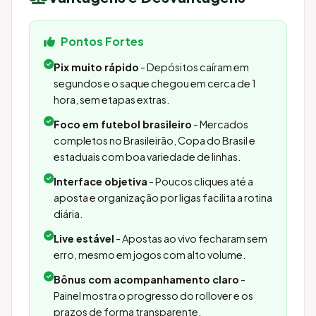
Pontos Fortes
Pix muito rápido
- Depósitos caíram em
segundos e o saque chegou em cerca de 1
hora, sem etapas extras.
Foco em futebol brasileiro
- Mercados
completos no Brasileirão, Copa do Brasil e
estaduais com boa variedade de linhas.
Interface objetiva
- Poucos cliques até a
aposta e organização por ligas facilita a rotina
diária.
Live estável
- Apostas ao vivo fecharam sem
erro, mesmo em jogos com alto volume.
Bônus com acompanhamento claro
-
Painel mostra o progresso do rollover e os
prazos de forma transparente.