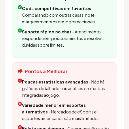
Odds competitivas em favoritos
-
Comparando com outras casas, notei
margens menores em jogos nacionais.
Suporte rápido no chat
- Atendimento
respondeu em poucos minutos e resolveu
dúvidas sobre limites.
Pontos a Melhorar
Poucas estatísticas avançadas
- Não há
gráficos detalhados ou análises profundas
integradas ao jogo.
Variedade menor em esportes
alternativos
- Mercados de eSports e
esportes americanos são mais limitados.
Boleto com demora
- Compensação pode