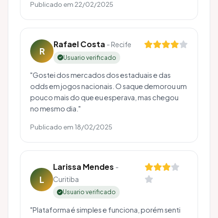
Publicado em 22/02/2025
Rafael Costa
- Recife
R
Usuario verificado
"Gostei dos mercados dos estaduais e das
odds em jogos nacionais. O saque demorou um
pouco mais do que eu esperava, mas chegou
no mesmo dia."
Publicado em 18/02/2025
Larissa Mendes
-
L
Curitiba
Usuario verificado
"Plataforma é simples e funciona, porém senti