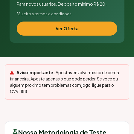
Para novos usuarios. Deposito minimo R$ 20.
*Sujeito a termos e condicoes.
Ver Oferta
Aviso Importante:
Apostas envolvem risco de perda
financeira. Aposte apenas o que pode perder. Se voce ou
alguem proximo tem problemas com jogo, ligue para o
CVV: 188.
Nossa Metodologia de Teste