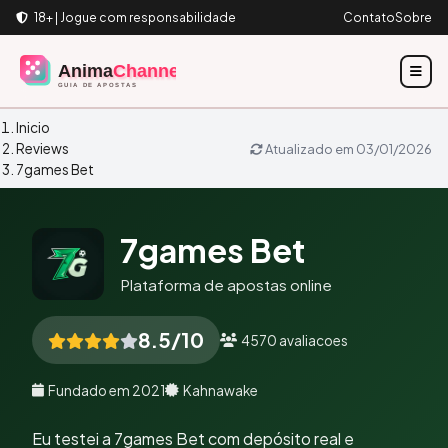
18+ | Jogue com responsabilidade
Contato
Sobre
Inicio
Reviews
Atualizado em 03/01/2026
7games Bet
7games Bet
Plataforma de apostas online
8.5/10
4570 avaliacoes
Fundado em 2021
Kahnawake
Eu testei a 7games Bet com depósito real e