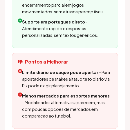
encerramento parcial em jogos
movimentados, sem atrasos perceptiveis.
Suporte em portugues direto
-
Atendimento rapido e respostas
personalizadas, sem textos genericos.
Pontos a Melhorar
Limite diario de saque pode apertar
- Para
apostadores de stakes altas, o teto diario via
Pix pode exigir planejamento.
Menos mercados para esportes menores
- Modalidades alternativas aparecem, mas
com poucas opcoes de mercados em
comparacao ao futebol.