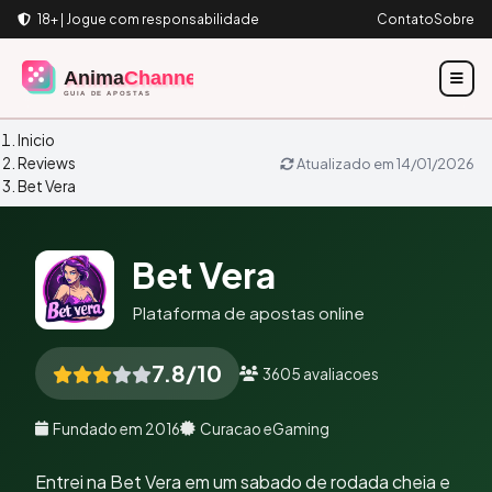
18+ | Jogue com responsabilidade
Contato
Sobre
Inicio
Reviews
Atualizado em 14/01/2026
Bet Vera
Bet Vera
Plataforma de apostas online
7.8/10
3605 avaliacoes
Fundado em 2016
Curacao eGaming
Entrei na Bet Vera em um sabado de rodada cheia e