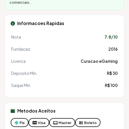
comerciais.
Informacoes Rapidas
Nota
7.8/10
Fundacao
2016
Licenca
Curacao eGaming
Deposito Min.
R$ 30
Saque Min.
R$ 100
Metodos Aceitos
Pix
Visa
Master
Boleto