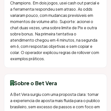
Champions. Em dois jogos, usei cash out parcial e
a ferramenta respondeu sem atraso. As odds
variaram pouco, com mudancas previsiveis em
momentos de volume alto. Suporte: acionei o
chat duas vezes, uma sobre limite de Pix e outra
sobre bonus. Na primeira tentativa o
atendimento chegou em 4 minutos, na segunda
em 6, com respostas objetivas e sem copiar e
colar. O operador explicou regras de rollover com
exemplos práticos.
Sobre o Bet Vera
A Bet Vera surgiu com uma proposta clara: tornar
a experiencia de aposta mais fluida para o publico
brasileiro, sem excesso de passos e com foco em