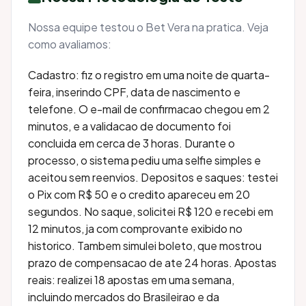
Nossa equipe testou o Bet Vera na pratica. Veja
como avaliamos:
Cadastro: fiz o registro em uma noite de quarta-
feira, inserindo CPF, data de nascimento e
telefone. O e-mail de confirmacao chegou em 2
minutos, e a validacao de documento foi
concluida em cerca de 3 horas. Durante o
processo, o sistema pediu uma selfie simples e
aceitou sem reenvios. Depositos e saques: testei
o Pix com R$ 50 e o credito apareceu em 20
segundos. No saque, solicitei R$ 120 e recebi em
12 minutos, ja com comprovante exibido no
historico. Tambem simulei boleto, que mostrou
prazo de compensacao de ate 24 horas. Apostas
reais: realizei 18 apostas em uma semana,
incluindo mercados do Brasileirao e da