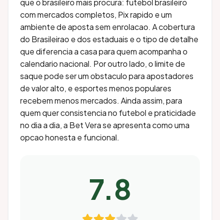
que o brasileiro mais procura: futebol brasileiro
usar o cash out sem atrasos.
com mercados completos, Pix rapido e um
ambiente de aposta sem enrolacao. A cobertura
do Brasileirao e dos estaduais e o tipo de detalhe
que diferencia a casa para quem acompanha o
calendario nacional. Por outro lado, o limite de
saque pode ser um obstaculo para apostadores
de valor alto, e esportes menos populares
recebem menos mercados. Ainda assim, para
quem quer consistencia no futebol e praticidade
no dia a dia, a Bet Vera se apresenta como uma
opcao honesta e funcional.
7.8