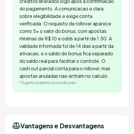
creditos liberados logo apos a confirmacao
do pagamento. A comunicacao e clara
sobre elegibilidade e exige conta
verificada. O requisito de rollover aparece
como 5x o valor do bonus, com apostas
minimas de R$ 10 e odds a partir de 1.50. A
validade informada foi de 14 dias a partir da
ativacao, e o saldo do bonus fica separado
do saldo real para facilitar o controle. O
cash out parcial conta para o rollover, mas
apostas anuladas nao entram no calculo.
*Sujeito a termos e condicoes.
Vantagens e Desvantagens