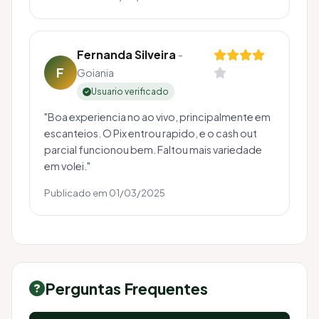
Fernanda Silveira
-
F
Goiania
Usuario verificado
"Boa experiencia no ao vivo, principalmente em
escanteios. O Pix entrou rapido, e o cash out
parcial funcionou bem. Faltou mais variedade
em volei."
Publicado em 01/03/2025
Perguntas Frequentes