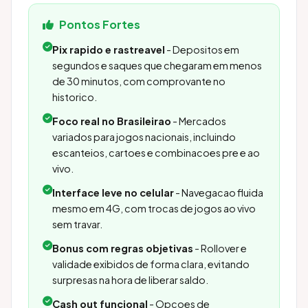
Pontos Fortes
Pix rapido e rastreavel
- Depositos em
segundos e saques que chegaram em menos
de 30 minutos, com comprovante no
historico.
Foco real no Brasileirao
- Mercados
variados para jogos nacionais, incluindo
escanteios, cartoes e combinacoes pre e ao
vivo.
Interface leve no celular
- Navegacao fluida
mesmo em 4G, com trocas de jogos ao vivo
sem travar.
Bonus com regras objetivas
- Rollover e
validade exibidos de forma clara, evitando
surpresas na hora de liberar saldo.
Cash out funcional
- Opcoes de