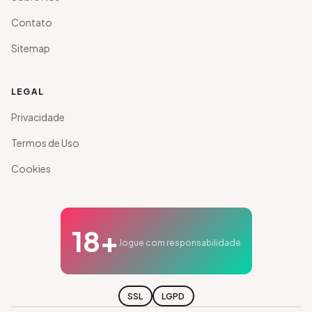
Contato
Sitemap
LEGAL
Privacidade
Termos de Uso
Cookies
18+
Jogue com responsabilidade
SSL
LGPD