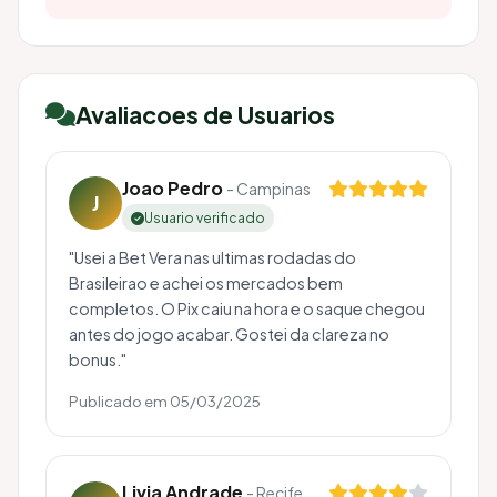
Avaliacoes de Usuarios
Joao Pedro
- Campinas
J
Usuario verificado
"Usei a Bet Vera nas ultimas rodadas do
Brasileirao e achei os mercados bem
completos. O Pix caiu na hora e o saque chegou
antes do jogo acabar. Gostei da clareza no
bonus."
Publicado em 05/03/2025
Livia Andrade
- Recife