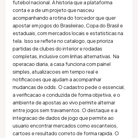
futebol nacional. A historia que a plataforma
conta e a de um projeto que nasceu
acompanhando a rotina do torcedor que quer
apostar em jogos do Brasileirao, Copa do Brasil e
estaduais, com mercados locais e estatisticas na
tela. Isso se reflete no catalogo, que prioriza
partidas de clubes do interior e rodadas
completas, inclusive com linhas alternativas. Na
operacao diaria, a casa funciona com painel
simples, atualizacoes em tempo real e
notificacoes que ajudam a acompanhar
mudancas de odds. O cadastro pede o essencial,
a verificacao e conduzida de forma objetiva, e o
ambiente de apostas ao vivo permite alternar
entre jogos sem travamentos. O destaque e a
integracao de dados de jogo que permite ao
usuario encontrar mercados como escanteios,
cartoes e resultado correto de forma rapida. O