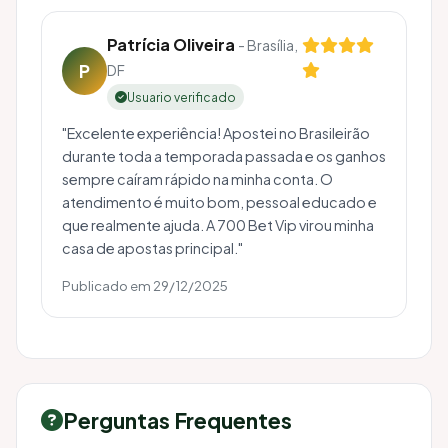
Patrícia Oliveira
- Brasília,
P
DF
Usuario verificado
"Excelente experiência! Apostei no Brasileirão
durante toda a temporada passada e os ganhos
sempre caíram rápido na minha conta. O
atendimento é muito bom, pessoal educado e
que realmente ajuda. A 700 Bet Vip virou minha
casa de apostas principal."
Publicado em 29/12/2025
Perguntas Frequentes