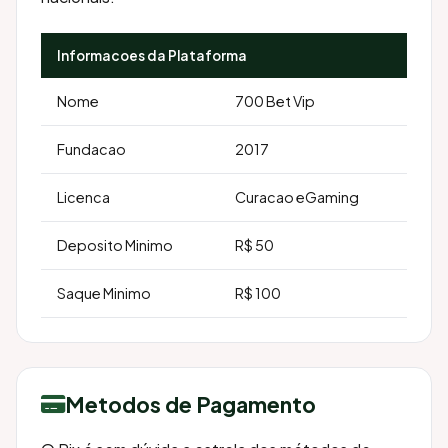
Informacoes da Plataforma
Nome
700 Bet Vip
Fundacao
2017
Licenca
Curacao eGaming
Deposito Minimo
R$ 50
Saque Minimo
R$ 100
Metodos de Pagamento