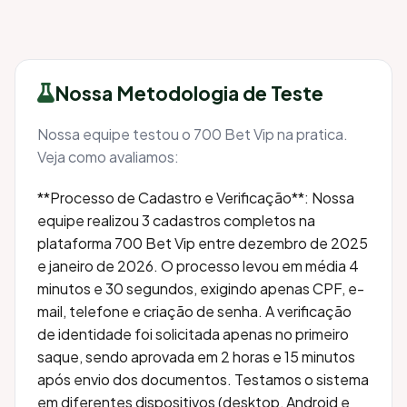
Nossa Metodologia de Teste
Nossa equipe testou o 700 Bet Vip na pratica.
Veja como avaliamos:
**Processo de Cadastro e Verificação**: Nossa
equipe realizou 3 cadastros completos na
plataforma 700 Bet Vip entre dezembro de 2025
e janeiro de 2026. O processo levou em média 4
minutos e 30 segundos, exigindo apenas CPF, e-
mail, telefone e criação de senha. A verificação
de identidade foi solicitada apenas no primeiro
saque, sendo aprovada em 2 horas e 15 minutos
após envio dos documentos. Testamos o sistema
em diferentes dispositivos (desktop, Android e