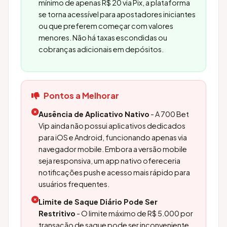
mínimo de apenas R$ 20 via Pix, a plataforma
se torna acessível para apostadores iniciantes
ou que preferem começar com valores
menores. Não há taxas escondidas ou
cobranças adicionais em depósitos.
Pontos a Melhorar
Ausência de Aplicativo Nativo
- A 700 Bet
Vip ainda não possui aplicativos dedicados
para iOS e Android, funcionando apenas via
navegador mobile. Embora a versão mobile
seja responsiva, um app nativo ofereceria
notificações push e acesso mais rápido para
usuários frequentes.
Limite de Saque Diário Pode Ser
Restritivo
- O limite máximo de R$ 5.000 por
transação de saque pode ser inconveniente