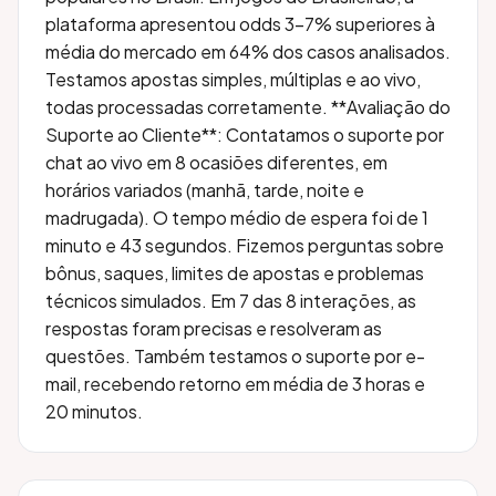
plataforma apresentou odds 3-7% superiores à
média do mercado em 64% dos casos analisados.
Testamos apostas simples, múltiplas e ao vivo,
todas processadas corretamente. **Avaliação do
Suporte ao Cliente**: Contatamos o suporte por
chat ao vivo em 8 ocasiões diferentes, em
horários variados (manhã, tarde, noite e
madrugada). O tempo médio de espera foi de 1
minuto e 43 segundos. Fizemos perguntas sobre
bônus, saques, limites de apostas e problemas
técnicos simulados. Em 7 das 8 interações, as
respostas foram precisas e resolveram as
questões. Também testamos o suporte por e-
mail, recebendo retorno em média de 3 horas e
20 minutos.