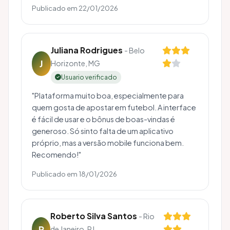
Publicado em 22/01/2026
Juliana Rodrigues
- Belo
J
Horizonte, MG
Usuario verificado
"Plataforma muito boa, especialmente para
quem gosta de apostar em futebol. A interface
é fácil de usar e o bônus de boas-vindas é
generoso. Só sinto falta de um aplicativo
próprio, mas a versão mobile funciona bem.
Recomendo!"
Publicado em 18/01/2026
Roberto Silva Santos
- Rio
R
de Janeiro, RJ