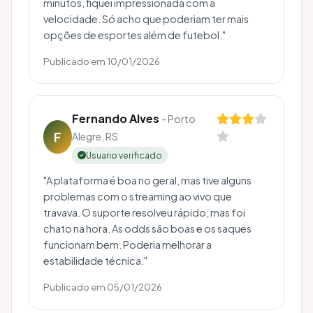
minutos, fiquei impressionada com a
velocidade. Só acho que poderiam ter mais
opções de esportes além de futebol."
Publicado em 10/01/2026
Fernando Alves
- Porto
F
Alegre, RS
Usuario verificado
"A plataforma é boa no geral, mas tive alguns
problemas com o streaming ao vivo que
travava. O suporte resolveu rápido, mas foi
chato na hora. As odds são boas e os saques
funcionam bem. Poderia melhorar a
estabilidade técnica."
Publicado em 05/01/2026