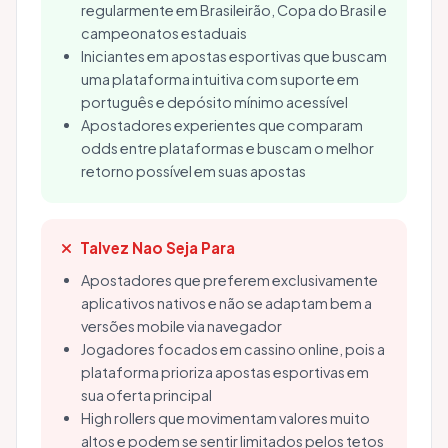
regularmente em Brasileirão, Copa do Brasil e
campeonatos estaduais
Iniciantes em apostas esportivas que buscam
uma plataforma intuitiva com suporte em
português e depósito mínimo acessível
Apostadores experientes que comparam
odds entre plataformas e buscam o melhor
retorno possível em suas apostas
Talvez Nao Seja Para
Apostadores que preferem exclusivamente
aplicativos nativos e não se adaptam bem a
versões mobile via navegador
Jogadores focados em cassino online, pois a
plataforma prioriza apostas esportivas em
sua oferta principal
High rollers que movimentam valores muito
altos e podem se sentir limitados pelos tetos