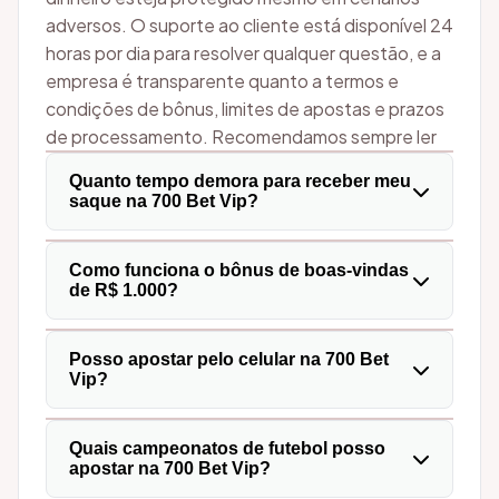
adversos. O suporte ao cliente está disponível 24
horas por dia para resolver qualquer questão, e a
empresa é transparente quanto a termos e
condições de bônus, limites de apostas e prazos
de processamento. Recomendamos sempre ler
os termos de uso e apostar com
Quanto tempo demora para receber meu
responsabilidade.
saque na 700 Bet Vip?
O tempo de processamento de saques na 700
Como funciona o bônus de boas-vindas
Bet Vip varia conforme o método escolhido. Para
de R$ 1.000?
saques via Pix, que é o método mais popular e
recomendado, o processamento ocorre em
O bônus de boas-vindas da 700 Bet Vip oferece
Posso apostar pelo celular na 700 Bet
média entre 15 e 30 minutos durante horário
100% do valor do seu primeiro depósito até o
Vip?
comercial (das 8h às 18h em dias úteis). Fora
limite máximo de R$ 1.000. Para ativar o bônus,
desse horário e aos finais de semana, o tempo
você precisa criar uma conta, fazer seu primeiro
Sim, a 700 Bet Vip possui uma versão mobile
pode se estender para até 2 horas, mas
Quais campeonatos de futebol posso
depósito de no mínimo R$ 30, e o valor do bônus
totalmente otimizada que funciona
apostar na 700 Bet Vip?
raramente ultrapassa esse período. Em nossos
será creditado automaticamente. Por exemplo:
perfeitamente em smartphones e tablets