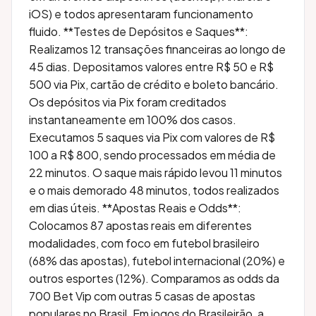
iOS) e todos apresentaram funcionamento
fluido. **Testes de Depósitos e Saques**:
Realizamos 12 transações financeiras ao longo de
45 dias. Depositamos valores entre R$ 50 e R$
500 via Pix, cartão de crédito e boleto bancário.
Os depósitos via Pix foram creditados
instantaneamente em 100% dos casos.
Executamos 5 saques via Pix com valores de R$
100 a R$ 800, sendo processados em média de
22 minutos. O saque mais rápido levou 11 minutos
e o mais demorado 48 minutos, todos realizados
em dias úteis. **Apostas Reais e Odds**:
Colocamos 87 apostas reais em diferentes
modalidades, com foco em futebol brasileiro
(68% das apostas), futebol internacional (20%) e
outros esportes (12%). Comparamos as odds da
700 Bet Vip com outras 5 casas de apostas
populares no Brasil. Em jogos do Brasileirão, a