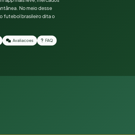
tantânea. No meio desse
futebol brasileiro dita o
Avaliacoes
FAQ