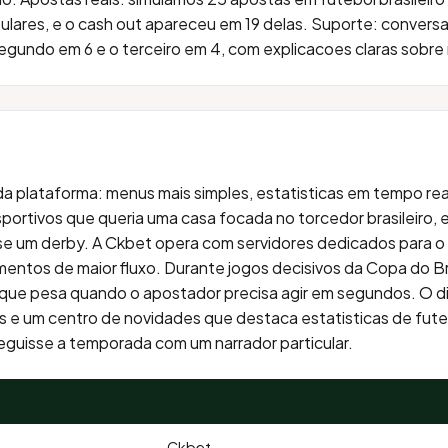
lares, e o cash out apareceu em 19 delas. Suporte: conversa
undo em 6 e o terceiro em 4, com explicacoes claras sobre ro
a plataforma: menus mais simples, estatisticas em tempo real
sportivos que queria uma casa focada no torcedor brasileiro, 
e um derby. A Ckbet opera com servidores dedicados para o
entos de maior fluxo. Durante jogos decisivos da Copa do Bra
que pesa quando o apostador precisa agir em segundos. O dife
 e um centro de novidades que destaca estatisticas de futeb
 seguisse a temporada com um narrador particular.
Ckbet