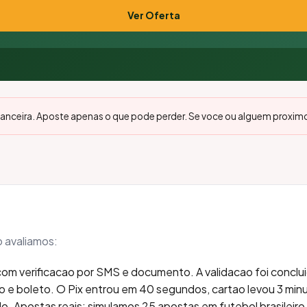
Ver Oferta
nanceira. Aposte apenas o que pode perder. Se voce ou alguem proximo
 avaliamos:
com verificacao por SMS e documento. A validacao foi concl
 e boleto. O Pix entrou em 40 segundos, cartao levou 3 minut
do. Apostas reais: simulamos 25 apostas em futebol brasileiro e