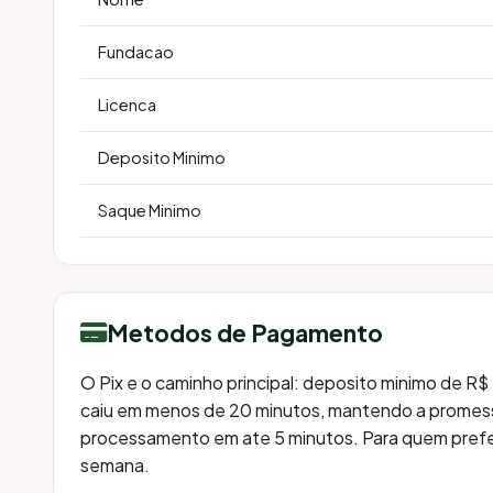
Fundacao
Licenca
Deposito Minimo
Saque Minimo
Metodos de Pagamento
O Pix e o caminho principal: deposito minimo de R$
caiu em menos de 20 minutos, mantendo a promessa
processamento em ate 5 minutos. Para quem prefere b
semana.