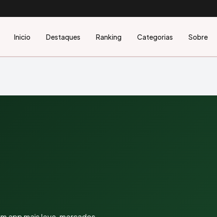
Inicio
Destaques
Ranking
Categorias
Sobre
m app mais leve, mercados