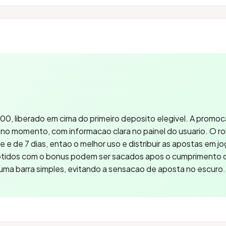
0, liberado em cima do primeiro deposito elegivel. A promoc
o momento, com informacao clara no painel do usuario. O rol
 e de 7 dias, entao o melhor uso e distribuir as apostas em jo
btidos com o bonus podem ser sacados apos o cumprimento das
uma barra simples, evitando a sensacao de aposta no escuro.