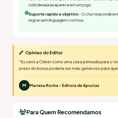
odd desejada aparece em um jogo.
Suporte rapido e objetivo
- O chat responde em
regras sem linguagem confusa.
Opiniao do Editor
"Eu senti a Ckbet como uma casa pensada para o torce
prazo do bonus poderia ser mais generoso para quem
M
Mariana Rocha - Editora de Apostas
Para Quem Recomendamos