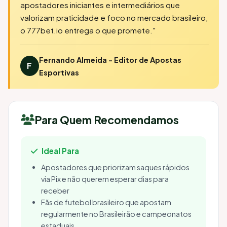
apostadores iniciantes e intermediários que
valorizam praticidade e foco no mercado brasileiro,
o 777bet.io entrega o que promete."
Fernando Almeida - Editor de Apostas
F
Esportivas
Para Quem Recomendamos
Ideal Para
Apostadores que priorizam saques rápidos
via Pix e não querem esperar dias para
receber
Fãs de futebol brasileiro que apostam
regularmente no Brasileirão e campeonatos
estaduais