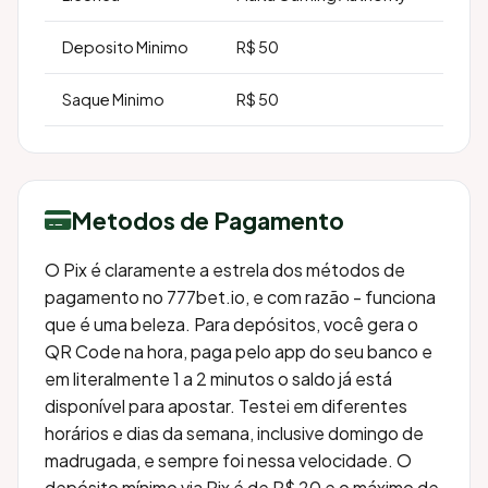
Deposito Minimo
R$ 50
Saque Minimo
R$ 50
Metodos de Pagamento
O Pix é claramente a estrela dos métodos de
pagamento no 777bet.io, e com razão - funciona
que é uma beleza. Para depósitos, você gera o
QR Code na hora, paga pelo app do seu banco e
em literalmente 1 a 2 minutos o saldo já está
disponível para apostar. Testei em diferentes
horários e dias da semana, inclusive domingo de
madrugada, e sempre foi nessa velocidade. O
depósito mínimo via Pix é de R$ 20 e o máximo de