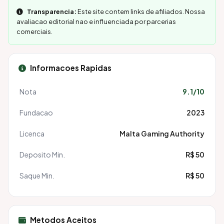
Transparencia:
Este site contem links de afiliados. Nossa
avaliacao editorial nao e influenciada por parcerias
comerciais.
Informacoes Rapidas
Nota
9.1/10
Fundacao
2023
Licenca
Malta Gaming Authority
Deposito Min.
R$ 50
Saque Min.
R$ 50
Metodos Aceitos