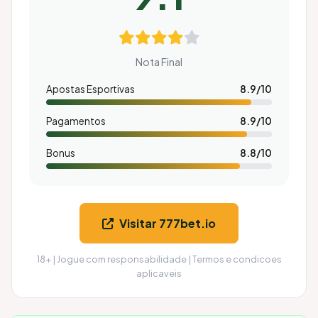
Nota Final
Apostas Esportivas
8.9/10
Pagamentos
8.9/10
Bonus
8.8/10
Visitar 777bet.io
18+ | Jogue com responsabilidade | Termos e condicoes
aplicaveis