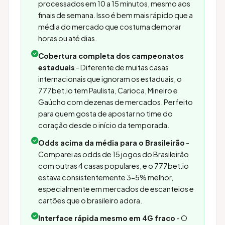
processados em 10 a 15 minutos, mesmo aos
finais de semana. Isso é bem mais rápido que a
média do mercado que costuma demorar
horas ou até dias.
Cobertura completa dos campeonatos
estaduais
- Diferente de muitas casas
internacionais que ignoram os estaduais, o
777bet.io tem Paulista, Carioca, Mineiro e
Gaúcho com dezenas de mercados. Perfeito
para quem gosta de apostar no time do
coração desde o início da temporada.
Odds acima da média para o Brasileirão
-
Comparei as odds de 15 jogos do Brasileirão
com outras 4 casas populares, e o 777bet.io
estava consistentemente 3-5% melhor,
especialmente em mercados de escanteios e
cartões que o brasileiro adora.
Interface rápida mesmo em 4G fraco
- O