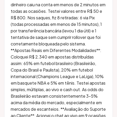
dinheiro caiu na conta em menos de 2 minutos em
todas as ocasiões. Testei valores entre R$ 50 e
R$ 800. Nos saques, fiz 8 retiradas: 6 via Pix
(todas processadas em menos de 15 minutos), 1
por transferência bancária (levou 1 dia útil) e 1
tentativa de saque sem cumprir rollover que foi
corretamente bloqueada pelo sistema.
**Apostas Reais em Diferentes Modalidades**:
Coloquei R$ 2.340 em apostas distribuídas
assim: 65% em futebol brasileiro (Brasileirão,
Copa do Brasil e Paulista), 20% em futebol
internacional (Champions League e LaLiga), 10%
em basquete NBA e 5% em tênis. Testei apostas
simples, múltiplas, ao vivo e cash out. As odds do
Brasileirão estavam consistentemente 3-5%
acima da média do mercado, especialmente em
mercados de escanteios. **Avaliação do Suporte
ao Cliente**: Acionei o chat ao vivo em 9 ocasiões