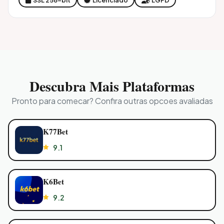
Descubra Mais Plataformas
Pronto para comecar? Confira outras opcoes avaliadas
K77Bet
9.1
K6Bet
9.2