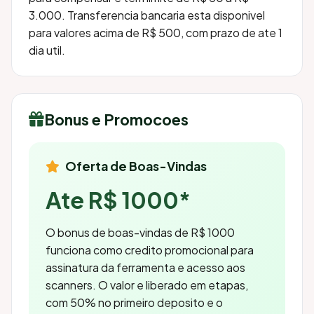
3.000. Transferencia bancaria esta disponivel
para valores acima de R$ 500, com prazo de ate 1
dia util.
Bonus e Promocoes
Oferta de Boas-Vindas
Ate R$ 1000*
O bonus de boas-vindas de R$ 1000
funciona como credito promocional para
assinatura da ferramenta e acesso aos
scanners. O valor e liberado em etapas,
com 50% no primeiro deposito e o