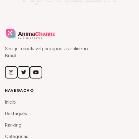
Seu guia confiavel para apostas online no
Brasil.
NAVEGACAO
Inicio
Destaques
Ranking
Categorias