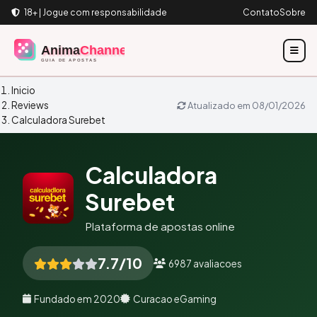
18+ | Jogue com responsabilidade
Contato
Sobre
Inicio
Reviews
Atualizado em 08/01/2026
Calculadora Surebet
Calculadora
Surebet
Plataforma de apostas online
7.7/10
6987 avaliacoes
Fundado em 2020
Curacao eGaming