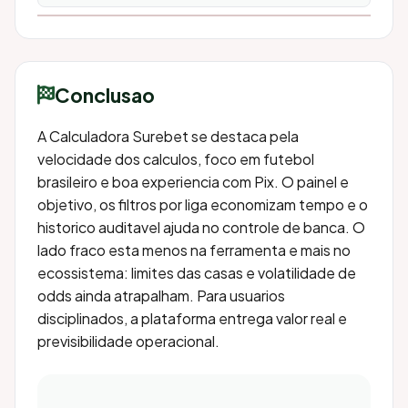
jogos ao vivo por causa da volatilidade.
aprovacao costuma ocorrer em algumas horas,
Sim. O historico de calculos e os registros de ROI
dependendo da qualidade das fotos enviadas.
permitem acompanhar performance e ajustar
limites por casa. Isso facilita a disciplina,
Conclusao
principalmente para quem opera com varias ligas
e mercados em paralelo.
A Calculadora Surebet se destaca pela
velocidade dos calculos, foco em futebol
brasileiro e boa experiencia com Pix. O painel e
objetivo, os filtros por liga economizam tempo e o
historico auditavel ajuda no controle de banca. O
lado fraco esta menos na ferramenta e mais no
ecossistema: limites das casas e volatilidade de
odds ainda atrapalham. Para usuarios
disciplinados, a plataforma entrega valor real e
previsibilidade operacional.