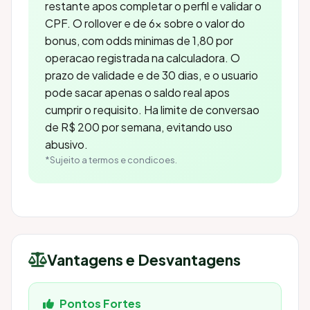
restante apos completar o perfil e validar o
CPF. O rollover e de 6x sobre o valor do
bonus, com odds minimas de 1,80 por
operacao registrada na calculadora. O
prazo de validade e de 30 dias, e o usuario
pode sacar apenas o saldo real apos
cumprir o requisito. Ha limite de conversao
de R$ 200 por semana, evitando uso
abusivo.
*Sujeito a termos e condicoes.
Vantagens e Desvantagens
Pontos Fortes