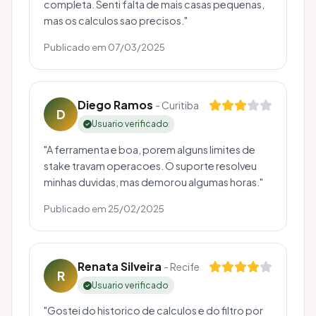
completa. Senti falta de mais casas pequenas,
mas os calculos sao precisos."
Publicado em 07/03/2025
Diego Ramos
- Curitiba
D
Usuario verificado
"A ferramenta e boa, porem alguns limites de
stake travam operacoes. O suporte resolveu
minhas duvidas, mas demorou algumas horas."
Publicado em 25/02/2025
Renata Silveira
- Recife
R
Usuario verificado
"Gostei do historico de calculos e do filtro por