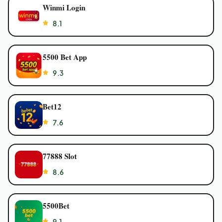
Winmi Login
8.1
5500 Bet App
9.3
Bet12
7.6
77888 Slot
8.6
5500Bet
9.1