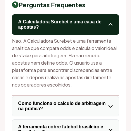
Perguntas Frequentes
A Calculadora Surebet e uma casa de
apostas?
Nao. A Calculadora Surebet e uma ferramenta
analitica que compara odds e calcula o valor ideal
de stake para arbitragem. Ela nao recebe
apostas nem define odds. O usuario usa a
plataforma para encontrar discrepancias entre
casas e depois realiza as apostas diretamente
nos operadores escolhidos.
Como funciona o calculo de arbitragem
na pratica?
Voce informa as odds de dois ou mais resultados
A ferramenta cobre futebol brasileiro e
e o valor total a investir. A calculadora distribui as