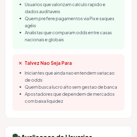
Usuarios que valorizam calculo rapido e
dados auditaveis
Quem prefere pagamentos via Pix e saques
agéis
Analistas que comparam odds entre casas
nacionais e globais
Talvez Nao Seja Para
Iniciantes que ainda nao entendem variacao
de odds
Quem busca lucro alto sem gestao de banca
Apostadores que dependem de mercados
com baixa liquidez