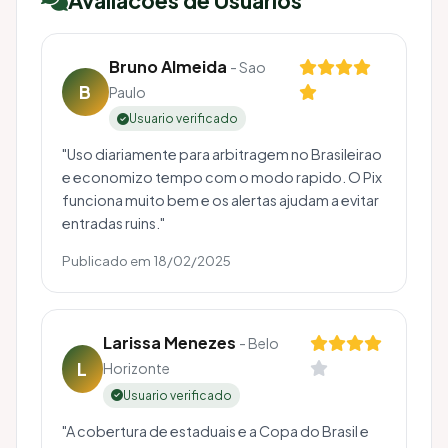
Avaliacoes de Usuarios
Bruno Almeida
- Sao
B
Paulo
Usuario verificado
"Uso diariamente para arbitragem no Brasileirao
e economizo tempo com o modo rapido. O Pix
funciona muito bem e os alertas ajudam a evitar
entradas ruins."
Publicado em 18/02/2025
Larissa Menezes
- Belo
L
Horizonte
Usuario verificado
"A cobertura de estaduais e a Copa do Brasil e