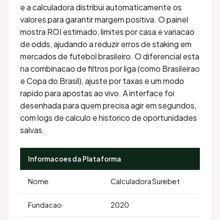
e a calculadora distribui automaticamente os
valores para garantir margem positiva. O painel
mostra ROI estimado, limites por casa e variacao
de odds, ajudando a reduzir erros de staking em
mercados de futebol brasileiro. O diferencial esta
na combinacao de filtros por liga (como Brasileirao
e Copa do Brasil), ajuste por taxas e um modo
rapido para apostas ao vivo. A interface foi
desenhada para quem precisa agir em segundos,
com logs de calculo e historico de oportunidades
salvas.
Informacoes da Plataforma
Nome
Calculadora Surebet
Fundacao
2020