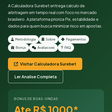
A Calculadora Surebet entrega calculo de
arbitragem em tempo real com foco no mercado
brasileiro. A plataforma prioriza Pix, estabilidade e
dados para quem busca minimizar risco em apostas.
Metodologia
Sobre
Pagamentos
Bonus
Avaliacoes
FAQ
Visitar Calculadora Surebet
Ler Analise Completa
BONUS DE BOAS-VINDAS
Ate R$ 1000*