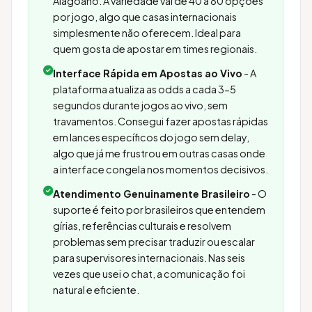
Alagoano. A variedade vai de 40 a 80 opções
por jogo, algo que casas internacionais
simplesmente não oferecem. Ideal para
quem gosta de apostar em times regionais.
Interface Rápida em Apostas ao Vivo
- A
plataforma atualiza as odds a cada 3-5
segundos durante jogos ao vivo, sem
travamentos. Consegui fazer apostas rápidas
em lances específicos do jogo sem delay,
algo que já me frustrou em outras casas onde
a interface congela nos momentos decisivos.
Atendimento Genuinamente Brasileiro
- O
suporte é feito por brasileiros que entendem
gírias, referências culturais e resolvem
problemas sem precisar traduzir ou escalar
para supervisores internacionais. Nas seis
vezes que usei o chat, a comunicação foi
natural e eficiente.