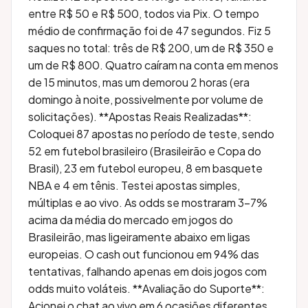
entre R$ 50 e R$ 500, todos via Pix. O tempo
médio de confirmação foi de 47 segundos. Fiz 5
saques no total: três de R$ 200, um de R$ 350 e
um de R$ 800. Quatro caíram na conta em menos
de 15 minutos, mas um demorou 2 horas (era
domingo à noite, possivelmente por volume de
solicitações). **Apostas Reais Realizadas**:
Coloquei 87 apostas no período de teste, sendo
52 em futebol brasileiro (Brasileirão e Copa do
Brasil), 23 em futebol europeu, 8 em basquete
NBA e 4 em tênis. Testei apostas simples,
múltiplas e ao vivo. As odds se mostraram 3-7%
acima da média do mercado em jogos do
Brasileirão, mas ligeiramente abaixo em ligas
europeias. O cash out funcionou em 94% das
tentativas, falhando apenas em dois jogos com
odds muito voláteis. **Avaliação do Suporte**:
Acionei o chat ao vivo em 6 ocasiões diferentes,