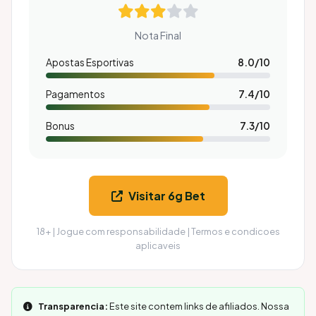
Nota Final
Apostas Esportivas
8.0/10
Pagamentos
7.4/10
Bonus
7.3/10
Visitar 6g Bet
18+ | Jogue com responsabilidade | Termos e condicoes
aplicaveis
Transparencia:
Este site contem links de afiliados. Nossa