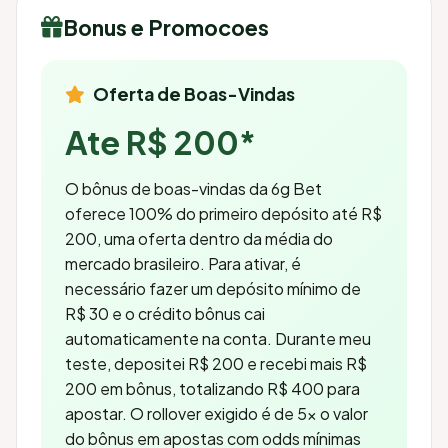
Bonus e Promocoes
Oferta de Boas-Vindas
Ate R$ 200*
O bônus de boas-vindas da 6g Bet
oferece 100% do primeiro depósito até R$
200, uma oferta dentro da média do
mercado brasileiro. Para ativar, é
necessário fazer um depósito mínimo de
R$ 30 e o crédito bônus cai
automaticamente na conta. Durante meu
teste, depositei R$ 200 e recebi mais R$
200 em bônus, totalizando R$ 400 para
apostar. O rollover exigido é de 5x o valor
do bônus em apostas com odds mínimas