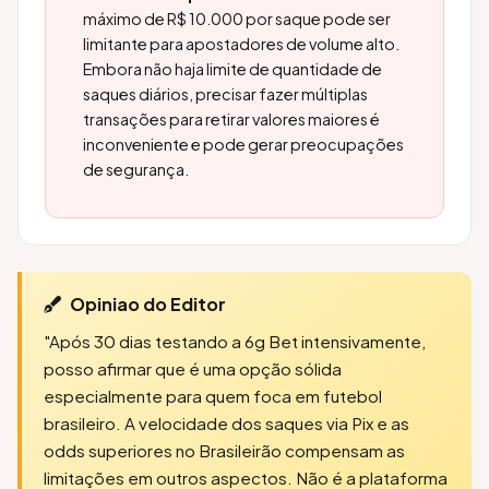
máximo de R$ 10.000 por saque pode ser
limitante para apostadores de volume alto.
Embora não haja limite de quantidade de
saques diários, precisar fazer múltiplas
transações para retirar valores maiores é
inconveniente e pode gerar preocupações
de segurança.
Opiniao do Editor
"Após 30 dias testando a 6g Bet intensivamente,
posso afirmar que é uma opção sólida
especialmente para quem foca em futebol
brasileiro. A velocidade dos saques via Pix e as
odds superiores no Brasileirão compensam as
limitações em outros aspectos. Não é a plataforma