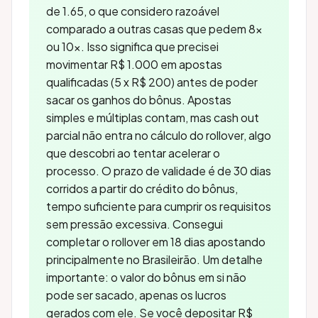
de 1.65, o que considero razoável
comparado a outras casas que pedem 8x
ou 10x. Isso significa que precisei
movimentar R$ 1.000 em apostas
qualificadas (5 x R$ 200) antes de poder
sacar os ganhos do bônus. Apostas
simples e múltiplas contam, mas cash out
parcial não entra no cálculo do rollover, algo
que descobri ao tentar acelerar o
processo. O prazo de validade é de 30 dias
corridos a partir do crédito do bônus,
tempo suficiente para cumprir os requisitos
sem pressão excessiva. Consegui
completar o rollover em 18 dias apostando
principalmente no Brasileirão. Um detalhe
importante: o valor do bônus em si não
pode ser sacado, apenas os lucros
gerados com ele. Se você depositar R$