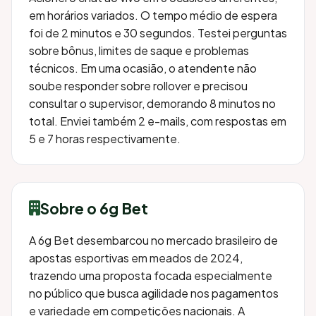
em horários variados. O tempo médio de espera
foi de 2 minutos e 30 segundos. Testei perguntas
sobre bônus, limites de saque e problemas
técnicos. Em uma ocasião, o atendente não
soube responder sobre rollover e precisou
consultar o supervisor, demorando 8 minutos no
total. Enviei também 2 e-mails, com respostas em
5 e 7 horas respectivamente.
Sobre o 6g Bet
A 6g Bet desembarcou no mercado brasileiro de
apostas esportivas em meados de 2024,
trazendo uma proposta focada especialmente
no público que busca agilidade nos pagamentos
e variedade em competições nacionais. A