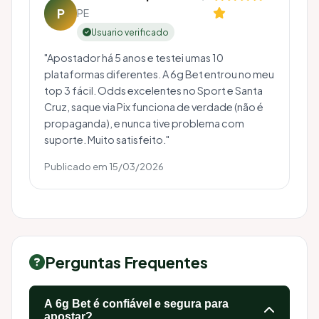
P
PE
Usuario verificado
"Apostador há 5 anos e testei umas 10
plataformas diferentes. A 6g Bet entrou no meu
top 3 fácil. Odds excelentes no Sport e Santa
Cruz, saque via Pix funciona de verdade (não é
propaganda), e nunca tive problema com
suporte. Muito satisfeito."
Publicado em 15/03/2026
Perguntas Frequentes
A 6g Bet é confiável e segura para
apostar?