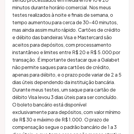
minutos durante horário comercial. Nos meus
testes realizados à noite e finais de semana, o
tempo aumentou para cerca de 30-40 minutos,
mas ainda assim muito rápido. Cartões de crédito
e débito das bandeiras Visa e Mastercard são
aceitos para depósitos, com processamento
instantâneo e limites entre R$ 20 e R$ 5.000 por
transação. É importante destacar que a Galabet
não permite saques para cartões de crédito,
apenas para débito, e o prazo pode variar de 2 a 5
dias úteis dependendo da instituição bancária.
Durante meus testes, um saque para cartão de
débito Visa levou 3 dias úteis para ser concluído.
O boleto bancário está disponível
exclusivamente para depósitos, com valor mínimo
de R$ 30 e máximo de R$ 1.000. O prazo de
compensação segue o padrão bancário de 1 a 3