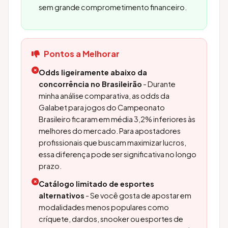
sem grande comprometimento financeiro.
Pontos a Melhorar
Odds ligeiramente abaixo da
concorrência no Brasileirão
- Durante
minha análise comparativa, as odds da
Galabet para jogos do Campeonato
Brasileiro ficaram em média 3,2% inferiores às
melhores do mercado. Para apostadores
profissionais que buscam maximizar lucros,
essa diferença pode ser significativa no longo
prazo.
Catálogo limitado de esportes
alternativos
- Se você gosta de apostar em
modalidades menos populares como
críquete, dardos, snooker ou esportes de