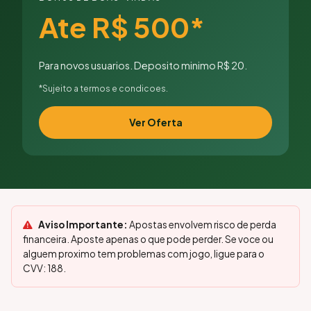
Ate R$ 500*
Para novos usuarios. Deposito minimo R$ 20.
*Sujeito a termos e condicoes.
Ver Oferta
Aviso Importante:
Apostas envolvem risco de perda
financeira. Aposte apenas o que pode perder. Se voce ou
alguem proximo tem problemas com jogo, ligue para o
CVV: 188.