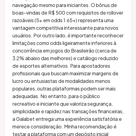
horas após envio dos documentos. A Galabet não
Libertadores e Sul-Americana com excelente
nem todos os eventos têm transmissão ao vivo
navegação mesmo para iniciantes. O bônus de
3 e-mails durante o período de teste e as
cobra taxas para saques, independentemente do
variedade de opções. Durante meus testes,
disponível. Jogos do Brasileirão e outras
boas-vindas de R$ 500 com requisitos de rollover
respostas chegaram entre 4 e 9 horas, prazo
método escolhido.
apostei em jogos do Palmeiras, Flamengo e
competições brasileiras geralmente não estão
razoáveis (5x em odds 1.65+) representa uma
razoável para esse canal. O WhatsApp é uma
Fluminense na Libertadores e fiquei satisfeito
incluídos devido a restrições de direitos de
vantagem competitiva interessante para novos
opção adicional, funcionando em horário
com a quantidade de mercados e as odds
transmissão. O streaming funciona tanto na
usuários. Por outro lado, é importante reconhecer
comercial e sendo útil para dúvidas rápidas. A
oferecidas. A plataforma também disponibiliza
versão desktop quanto mobile do site, mas
limitações como odds ligeiramente inferiores à
qualidade do atendimento foi satisfatória na
estatísticas ao vivo para os principais jogos,
recomendo uma conexão de internet estável de
concorrência em jogos do Brasileirão (cerca de
maioria das interações. Os atendentes
facilitando apostas mais informadas.
pelo menos 5 Mbps para evitar travamentos. Essa
3,2% abaixo das melhores) e catálogo reduzido
resolveram problemas relacionados a verificação
funcionalidade é um diferencial interessante para
de esportes alternativos. Para apostadores
de documentos, esclareceram dúvidas sobre
quem gosta de acompanhar os jogos enquanto
profissionais que buscam maximizar margens de
bônus e requisitos de rollover, e me ajudaram
faz apostas ao vivo.
lucro ou entusiastas de modalidades menos
quando tive dificuldade para encontrar uma
populares, outras plataformas podem ser mais
aposta específica no site. Em duas ocasiões, as
adequadas. No entanto, para o público
respostas foram um pouco genéricas e precisei
recreativo e iniciante que valoriza segurança,
insistir para obter informações mais detalhadas,
simplicidade e rapidez nas transações financeiras,
mas no geral a experiência foi positiva. A
a Galabet entrega uma experiência satisfatória e
plataforma também possui seção de perguntas
merece consideração. Minha recomendação é
frequentes (FAQ) que responde dúvidas comuns
testar a plataforma com um depósito inicial
sem necessidade de contato direto.