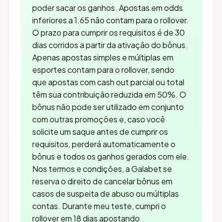
poder sacar os ganhos. Apostas em odds
inferiores a 1.65 não contam para o rollover.
O prazo para cumprir os requisitos é de 30
dias corridos a partir da ativação do bônus.
Apenas apostas simples e múltiplas em
esportes contam para o rollover, sendo
que apostas com cash out parcial ou total
têm sua contribuição reduzida em 50%. O
bônus não pode ser utilizado em conjunto
com outras promoções e, caso você
solicite um saque antes de cumprir os
requisitos, perderá automaticamente o
bônus e todos os ganhos gerados com ele.
Nos termos e condições, a Galabet se
reserva o direito de cancelar bônus em
casos de suspeita de abuso ou múltiplas
contas. Durante meu teste, cumpri o
rollover em 18 dias apostando