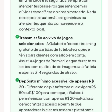
em 2 minutos e 18 segundos, sempre com
atendentes brasileiros que entendem as
dúvidas específicas do nosso mercado. Nada
de respostas automáticas genéricas ou
atendentes que não compreendem o
contexto local.
Transmissão ao vivo de jogos
selecionados
- A Galabet oferece streaming
gratuito de partidas de futebol europeu e
tênis para clientes com saldo em conta.
Assisti a 4 jogos da Premier League durante os
testes com qualidade de imagem satisfatória
e apenas 3-4 segundos de atraso.
Depósito mínimo acessível de apenas R$
20
- Diferente de plataformas que exigem R$
50 ou R$ 100 para começar, a Galabet
permite iniciar com apenas R$ 20 via Pix. Isso
democratiza o acesso e permite que
apostadores iniciantes testem a plataforma