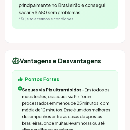
principalmente no Brasileirão e consegui
sacar R$ 680 sem problemas.
*Sujeito a termos e condicoes.
Vantagens e Desvantagens
Pontos Fortes
Saques via Pix ultrarrápidos
- Em todos os
meus testes, os saques via Pix foram
processados em menos de 25 minutos, com
média de 12 minutos. Esse é um dos melhores
desempenhos entre as casas de apostas
brasileiras, onde muitas levam horas ou até
dias para liberar os valores.