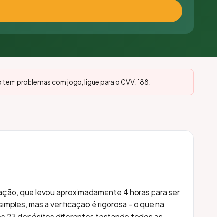
 tem problemas com jogo, ligue para o CVV: 188.
ação, que levou aproximadamente 4 horas para ser
ples, mas a verificação é rigorosa - o que na
os 23 depósitos diferentes testando todos os