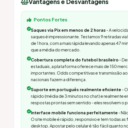
Vantagens e Desvantagens
Pontos Fortes
Saques via Pix em menos de 2 horas
- A veloci
saques é impressionante. Testamos 9 retiradas via 
de 1 hora, com a mais rápida levando apenas 47 min
que a média do mercado.
Cobertura completa do futebol brasileiro
- Des
estaduais, a plataforma oferece mais de 150 mer
importantes. Odds competitivas e transmissão ao 
nacionais fazem a diferença.
Suporte em português realmente eficiente
- O
rápido (média de 3 minutos no chat) e realmente 
respostas prontas sem sentido - eles resolvem o
Interface mobile funciona perfeitamente
- Não
O site mobile é rápido, responsivo e tem todas as
desktop. Apostar pelo celular é tão fácil quanto 