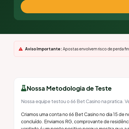
Aviso Importante:
Apostas envolvem risco de perda fi
Nossa Metodologia de Teste
Nossa equipe testou o 66 Bet Casino na pratica. V
Criamos uma conta no 66 Bet Casino no dia 15 de 
concluído. Enviamos RG, comprovante de residência
verdade é um ponto positivo porque mostra que a 