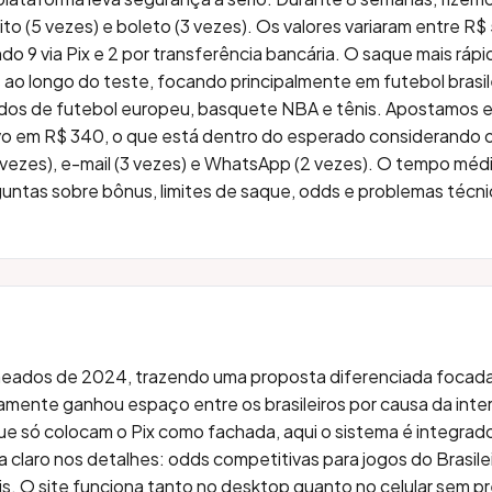
ito (5 vezes) e boleto (3 vezes). Os valores variaram entre R$
o 9 via Pix e 2 por transferência bancária. O saque mais ráp
o longo do teste, focando principalmente em futebol brasileir
os de futebol europeu, basquete NBA e tênis. Apostamos em 
ativo em R$ 340, o que está dentro do esperado considerando 
9 vezes), e-mail (3 vezes) e WhatsApp (2 vezes). O tempo méd
untas sobre bônus, limites de saque, odds e problemas técni
meados de 2024, trazendo uma proposta diferenciada focada 
damente ganhou espaço entre os brasileiros por causa da inte
ue só colocam o Pix como fachada, aqui o sistema é integra
a claro nos detalhes: odds competitivas para jogos do Brasile
. O site funciona tanto no desktop quanto no celular sem prec