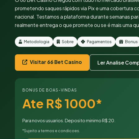
prometendo saques rápidos via Pix e uma cobertura c
nacional. Testamos a plataforma durante semanas para
realmente entrega o que promete ou se é mais uma q
Metodologia
Sobre
Pagamentos
Bonus
Visitar 66 Bet Casino
Ler Analise Com
BONUS DE BOAS-VINDAS
Ate R$ 1000*
Para novos usuarios. Deposito minimo R$ 20.
*Sujeito a termos e condicoes.