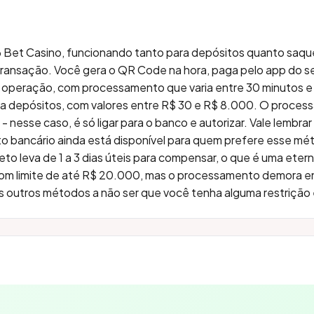
 Bet Casino, funcionando tanto para depósitos quanto saque
transação. Você gera o QR Code na hora, paga pelo app do se
operação, com processamento que varia entre 30 minutos e 6
ra depósitos, com valores entre R$ 30 e R$ 8.000. O proce
nesse caso, é só ligar para o banco e autorizar. Vale lembra
to bancário ainda está disponível para quem prefere esse mét
to leva de 1 a 3 dias úteis para compensar, o que é uma eter
m limite de até R$ 20.000, mas o processamento demora entr
s outros métodos a não ser que você tenha alguma restrição 