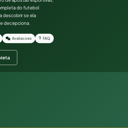
ompleta do futebol
 descobrir se ela
ue decepciona.
Avaliacoes
FAQ
pleta