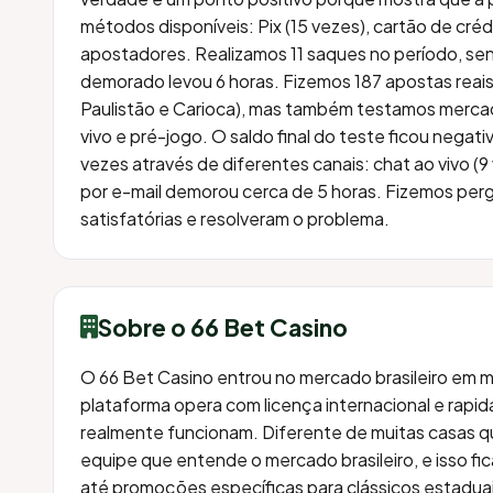
métodos disponíveis: Pix (15 vezes), cartão de créd
apostadores. Realizamos 11 saques no período, send
demorado levou 6 horas. Fizemos 187 apostas reais a
Paulistão e Carioca), mas também testamos mercad
vivo e pré-jogo. O saldo final do teste ficou neg
vezes através de diferentes canais: chat ao vivo (
por e-mail demorou cerca de 5 horas. Fizemos perg
satisfatórias e resolveram o problema.
Sobre o 66 Bet Casino
O 66 Bet Casino entrou no mercado brasileiro em 
plataforma opera com licença internacional e rapi
realmente funcionam. Diferente de muitas casas q
equipe que entende o mercado brasileiro, e isso fic
até promoções específicas para clássicos estaduais