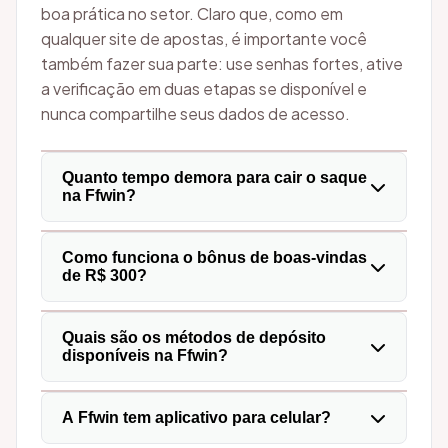
boa prática no setor. Claro que, como em
qualquer site de apostas, é importante você
também fazer sua parte: use senhas fortes, ative
a verificação em duas etapas se disponível e
nunca compartilhe seus dados de acesso.
Quanto tempo demora para cair o saque
na Ffwin?
O saque via Pix na Ffwin é surpreendentemente
Como funciona o bônus de boas-vindas
rápido. Em nossos testes práticos, realizamos
de R$ 300?
três saques em momentos diferentes e todos
foram processados em menos de 20 minutos. O
O bônus de boas-vindas da Ffwin oferece 100%
Quais são os métodos de depósito
mais rápido caiu em apenas 7 minutos e o mais
do valor do seu primeiro depósito, até o limite de
disponíveis na Ffwin?
demorado em 18 minutos. Isso coloca a Ffwin
R$ 300. Isso significa que se você depositar R$
entre as casas de apostas mais ágeis do mercado
300, ganha mais R$ 300 de bônus, totalizando R$
A Ffwin aceita diversos métodos de depósito,
brasileiro quando o assunto é pagamento. É
A Ffwin tem aplicativo para celular?
600 na sua conta. O depósito mínimo para ativar
mas o Pix é sem dúvida o mais prático. Com o Pix,
importante destacar que esse tempo vale para
a promoção é de R$ 30. O bônus é creditado