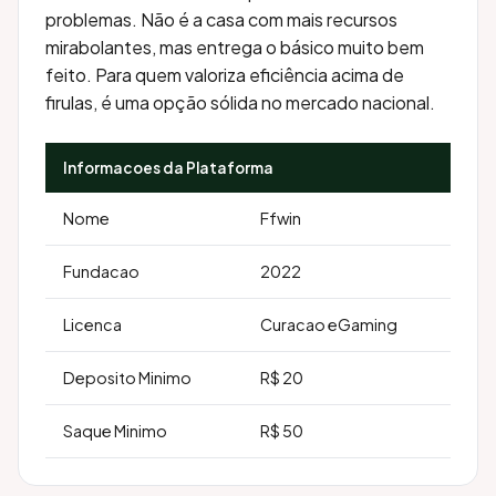
problemas. Não é a casa com mais recursos
mirabolantes, mas entrega o básico muito bem
feito. Para quem valoriza eficiência acima de
firulas, é uma opção sólida no mercado nacional.
Informacoes da Plataforma
Nome
Ffwin
Fundacao
2022
Licenca
Curacao eGaming
Deposito Minimo
R$ 20
Saque Minimo
R$ 50