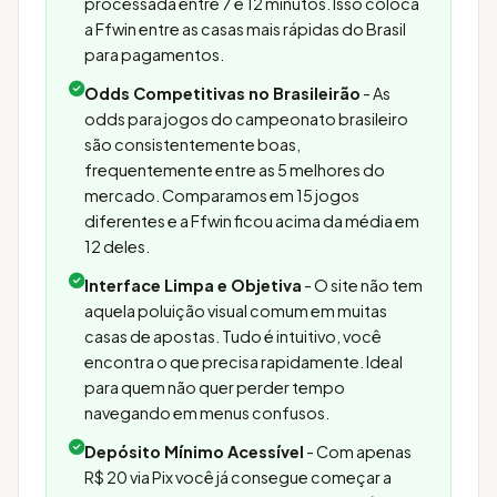
processada entre 7 e 12 minutos. Isso coloca
a Ffwin entre as casas mais rápidas do Brasil
para pagamentos.
Odds Competitivas no Brasileirão
- As
odds para jogos do campeonato brasileiro
são consistentemente boas,
frequentemente entre as 5 melhores do
mercado. Comparamos em 15 jogos
diferentes e a Ffwin ficou acima da média em
12 deles.
Interface Limpa e Objetiva
- O site não tem
aquela poluição visual comum em muitas
casas de apostas. Tudo é intuitivo, você
encontra o que precisa rapidamente. Ideal
para quem não quer perder tempo
navegando em menus confusos.
Depósito Mínimo Acessível
- Com apenas
R$ 20 via Pix você já consegue começar a