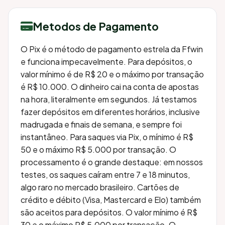
Metodos de Pagamento
O Pix é o método de pagamento estrela da Ffwin
e funciona impecavelmente. Para depósitos, o
valor mínimo é de R$ 20 e o máximo por transação
é R$ 10.000. O dinheiro cai na conta de apostas
na hora, literalmente em segundos. Já testamos
fazer depósitos em diferentes horários, inclusive
madrugada e finais de semana, e sempre foi
instantâneo. Para saques via Pix, o mínimo é R$
50 e o máximo R$ 5.000 por transação. O
processamento é o grande destaque: em nossos
testes, os saques caíram entre 7 e 18 minutos,
algo raro no mercado brasileiro. Cartões de
crédito e débito (Visa, Mastercard e Elo) também
são aceitos para depósitos. O valor mínimo é R$
30 e o máximo R$ 5.000 por transação. O