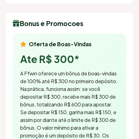
Bonus e Promocoes
Oferta de Boas-Vindas
Ate R$ 300*
A Ffwin oferece um bônus de boas-vindas
de 100% até R$ 300 no primeiro depósito.
Na prática, funciona assim: se você
depositar R$ 300, recebe mais R$ 300 de
bônus, totalizando R$ 600 para apostar.
Se depositar R$ 150, ganha mais R$ 150, e
assim por diante até o limite de R$ 300 de
bônus. O valor mínimo para ativar a
promoção é um depósito de R$ 30. Os