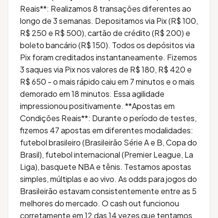
Reais**: Realizamos 8 transações diferentes ao
longo de 3 semanas. Depositamos via Pix (R$ 100,
R$ 250 e R$ 500), cartão de crédito (R$ 200) e
boleto bancário (R$ 150). Todos os depósitos via
Pix foram creditados instantaneamente. Fizemos
3 saques via Pix nos valores de R$ 180, R$ 420 e
R$ 650 - o mais rápido caiu em 7 minutos e o mais
demorado em 18 minutos. Essa agilidade
impressionou positivamente. **Apostas em
Condições Reais**: Durante o período de testes,
fizemos 47 apostas em diferentes modalidades:
futebol brasileiro (Brasileirão Série A e B, Copa do
Brasil), futebol internacional (Premier League, La
Liga), basquete NBA e tênis. Testamos apostas
simples, múltiplas e ao vivo. As odds para jogos do
Brasileirão estavam consistentemente entre as 5
melhores do mercado. O cash out funcionou
corretamente em 12 das 14 vezes que tentamos