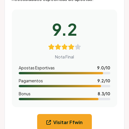
9.2
Nota Final
Apostas Esportivas
9.0/10
Pagamentos
9.2/10
Bonus
8.3/10
Visitar Ffwin