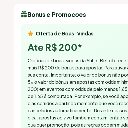
Bonus e Promocoes
Oferta de Boas-Vindas
Ate R$ 200*
O bônus de boas-vindas da 5hhh1 Bet oferece 10
mais R$ 200 de bônus para apostar. Para ativa
sua conta. Importante: o valor do bônus não pod
5x o valor do bônus em apostas com odds mínima
200) em eventos com odds de pelo menos 1.65 pa
de 1.65 é computada. Por exemplo, se você apost
dias corridos a partir do momento que você rec
cancelados automaticamente. Durante nossos tes
dica: apostas ao vivo também contam, então vo
qualquer promoção, pois as regras podem muda