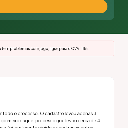
 tem problemas com jogo, ligue para o CVV: 188.
r todo o processo. O cadastro levou apenas 3
o primeiro saque, processo que levou cerca de 4
que foi igualmente rápido e sem travamentos.