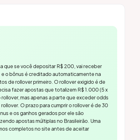
a que se você depositar R$ 200, vai receber
30 e o bônus é creditado automaticamente na
 de rollover primeiro. O rollover exigido é de
cisa fazer apostas que totalizem R$ 1.000 (5 x
o rollover, mas apenas a parte que exceder odds
ollover. O prazo para cumprir o rollover é de 30
ônus e os ganhos gerados por ele são
zendo apostas múltiplas no Brasileirão. Uma
mos completos no site antes de aceitar