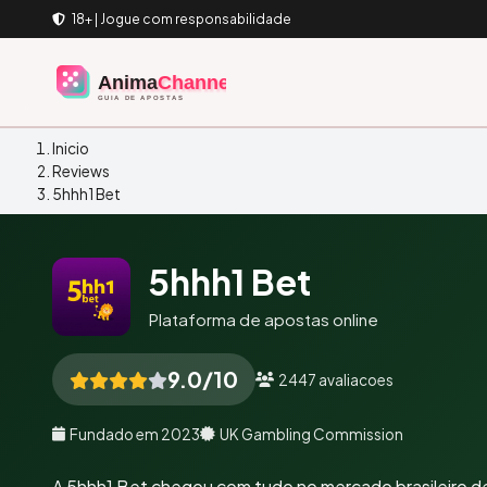
18+ | Jogue com responsabilidade
Inicio
Reviews
5hhh1 Bet
5hhh1 Bet
Plataforma de apostas online
9.0/10
2447 avaliacoes
Fundado em 2023
UK Gambling Commission
A 5hhh1 Bet chegou com tudo no mercado brasileiro d