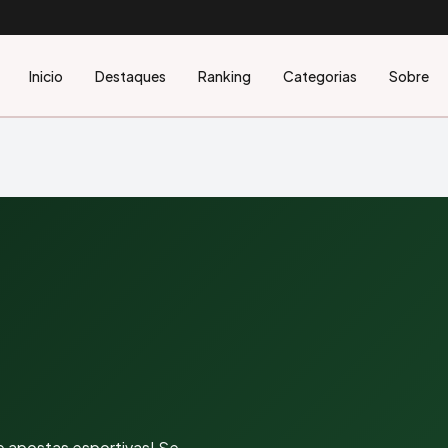
Inicio
Destaques
Ranking
Categorias
Sobre
e apostas esportivas! Se