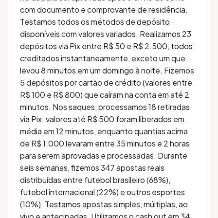
com documento e comprovante de residência.
Testamos todos os métodos de depósito
disponíveis com valores variados. Realizamos 23
depósitos via Pix entre R$ 50 e R$ 2.500, todos
creditados instantaneamente, exceto um que
levou 8 minutos em um domingo à noite. Fizemos
5 depósitos por cartão de crédito (valores entre
R$ 100 e R$ 800) que caíram na conta em até 2
minutos. Nos saques, processamos 18 retiradas
via Pix: valores até R$ 500 foram liberados em
média em 12 minutos, enquanto quantias acima
de R$ 1.000 levaram entre 35 minutos e 2 horas
para serem aprovadas e processadas. Durante
seis semanas, fizemos 347 apostas reais
distribuídas entre futebol brasileiro (68%),
futebol internacional (22%) e outros esportes
(10%). Testamos apostas simples, múltiplas, ao
vivo e antecipadas. Utilizamos o cash out em 34