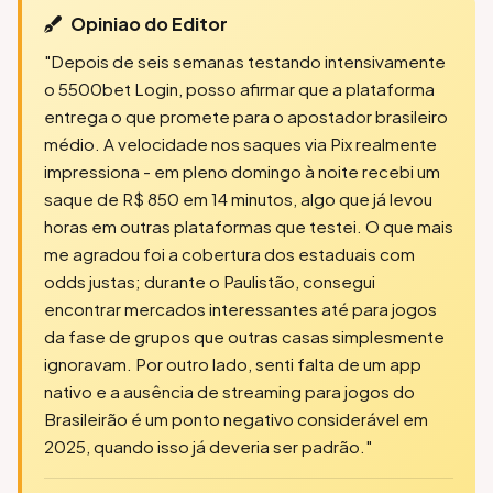
Opiniao do Editor
"Depois de seis semanas testando intensivamente
o 5500bet Login, posso afirmar que a plataforma
entrega o que promete para o apostador brasileiro
médio. A velocidade nos saques via Pix realmente
impressiona - em pleno domingo à noite recebi um
saque de R$ 850 em 14 minutos, algo que já levou
horas em outras plataformas que testei. O que mais
me agradou foi a cobertura dos estaduais com
odds justas; durante o Paulistão, consegui
encontrar mercados interessantes até para jogos
da fase de grupos que outras casas simplesmente
ignoravam. Por outro lado, senti falta de um app
nativo e a ausência de streaming para jogos do
Brasileirão é um ponto negativo considerável em
2025, quando isso já deveria ser padrão."