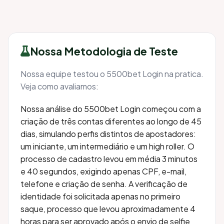
Nossa Metodologia de Teste
Nossa equipe testou o 5500bet Login na pratica.
Veja como avaliamos:
Nossa análise do 5500bet Login começou com a
criação de três contas diferentes ao longo de 45
dias, simulando perfis distintos de apostadores:
um iniciante, um intermediário e um high roller. O
processo de cadastro levou em média 3 minutos
e 40 segundos, exigindo apenas CPF, e-mail,
telefone e criação de senha. A verificação de
identidade foi solicitada apenas no primeiro
saque, processo que levou aproximadamente 4
horas para ser aprovado após o envio de selfie