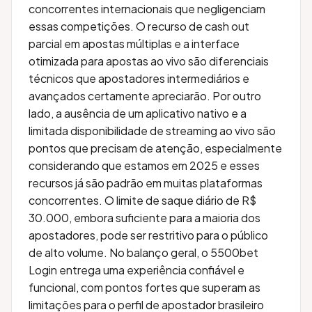
concorrentes internacionais que negligenciam
cartões também são interessantes no Brasileirão,
pode perder e leia completamente os termos e
essas competições. O recurso de cash out
conhecido por ser um campeonato físico - 'Total
condições, especialmente relacionados a bônus
parcial em apostas múltiplas e a interface
de Cartões Amarelos' e 'Jogador a Receber
e promoções. Guarde sempre comprovantes de
otimizada para apostas ao vivo são diferenciais
Cartão' têm odds atrativas. Durante nossos
depósitos e apostas importantes para eventuais
técnicos que apostadores intermediários e
testes, encontramos boas oportunidades em
contestações.
avançados certamente apreciarão. Por outro
apostas ao vivo no mercado 'Próximo Time a
lado, a ausência de um aplicativo nativo e a
Marcar', especialmente quando um time
limitada disponibilidade de streaming ao vivo são
dominante está perdendo e pressionando o
pontos que precisam de atenção, especialmente
adversário no segundo tempo.
considerando que estamos em 2025 e esses
recursos já são padrão em muitas plataformas
concorrentes. O limite de saque diário de R$
30.000, embora suficiente para a maioria dos
apostadores, pode ser restritivo para o público
de alto volume. No balanço geral, o 5500bet
Login entrega uma experiência confiável e
funcional, com pontos fortes que superam as
limitações para o perfil de apostador brasileiro