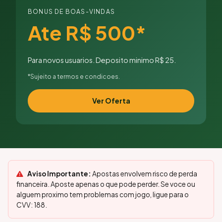
BONUS DE BOAS-VINDAS
Ate R$ 500*
Para novos usuarios. Deposito minimo R$ 25.
*Sujeito a termos e condicoes.
Ver Oferta
Aviso Importante:
Apostas envolvem risco de perda
financeira. Aposte apenas o que pode perder. Se voce ou
alguem proximo tem problemas com jogo, ligue para o
CVV: 188.