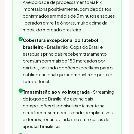
A velocidade de processamento via Pix
impressiona positivamente, com depósitos
confirmados em média de 3 minutos e saques
liberados entre 1 e 6 horas, muito acima da
média do mercado brasileiro.
Cobertura excepcional do futebol
brasileiro
- Brasileirão, Copa do Brasil e
estaduais principais recebem tratamento
premium com mais de 150 mercados por
partida, incluindo opções específicas para o
público nacional que acompanha de perto o
futebol local.
Transmissão ao vivo integrada
- Streaming
de jogos do Brasileirão e principais
competições disponível diretamente na
plataforma, sem necessidade de aplicativos
externos, recurso ainda raro entre casas de
apostas brasileiras.