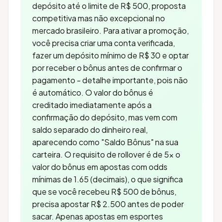
depósito até o limite de R$ 500, proposta
competitiva mas não excepcional no
mercado brasileiro. Para ativar a promoção,
você precisa criar uma conta verificada,
fazer um depósito mínimo de R$ 30 e optar
por receber o bônus antes de confirmar o
pagamento - detalhe importante, pois não
é automático. O valor do bônus é
creditado imediatamente após a
confirmação do depósito, mas vem com
saldo separado do dinheiro real,
aparecendo como "Saldo Bônus" na sua
carteira. O requisito de rollover é de 5x o
valor do bônus em apostas com odds
mínimas de 1.65 (decimais), o que significa
que se você recebeu R$ 500 de bônus,
precisa apostar R$ 2.500 antes de poder
sacar. Apenas apostas em esportes