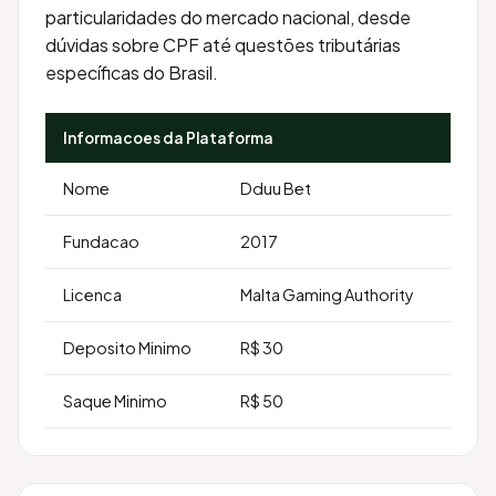
particularidades do mercado nacional, desde
dúvidas sobre CPF até questões tributárias
específicas do Brasil.
Informacoes da Plataforma
Nome
Dduu Bet
Fundacao
2017
Licenca
Malta Gaming Authority
Deposito Minimo
R$ 30
Saque Minimo
R$ 50