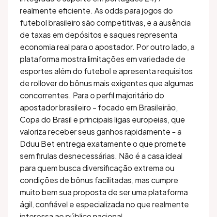
campeonatos nacionais. Para questões mais
downloads. Para acesso rápido, você pode
Champions League e Europa League recebem
realmente eficiente. As odds para jogos do
complexas que exigem análise detalhada (como
adicionar um atalho à tela inicial do celular, criando
atenção especial com streaming de jogos
futebol brasileiro são competitivas, e a ausência
disputas sobre resultados de apostas ou
um ícone que funciona praticamente como um
selecionados. Campeonatos sul-americanos
de taxas em depósitos e saques representa
problemas com verificação de documentos), o e-
app.
como argentino, uruguaio, colombiano e chileno
economia real para o apostador. Por outro lado, a
mail pode ser mais adequado, com respostas
também estão disponíveis, embora com menos
plataforma mostra limitações em variedade de
geralmente em até 24 horas. O WhatsApp
opções de apostas. Copas do Mundo, Eurocopa
esportes além do futebol e apresenta requisitos
também está disponível para dúvidas rápidas,
e outras competições de seleções aparecem
de rollover do bônus mais exigentes que algumas
embora o tempo de resposta seja um pouco
com cobertura massiva quando estão
concorrentes. Para o perfil majoritário do
maior que o chat ao vivo. Vale destacar que o
acontecendo.
apostador brasileiro - focado em Brasileirão,
suporte não resolve questões relacionadas a
Copa do Brasil e principais ligas europeias, que
estratégias de apostas ou dicas de palpites,
valoriza receber seus ganhos rapidamente - a
focando apenas em aspectos técnicos e
Dduu Bet entrega exatamente o que promete
operacionais da plataforma.
sem firulas desnecessárias. Não é a casa ideal
para quem busca diversificação extrema ou
condições de bônus facilitadas, mas cumpre
muito bem sua proposta de ser uma plataforma
ágil, confiável e especializada no que realmente
interessa ao público nacional.