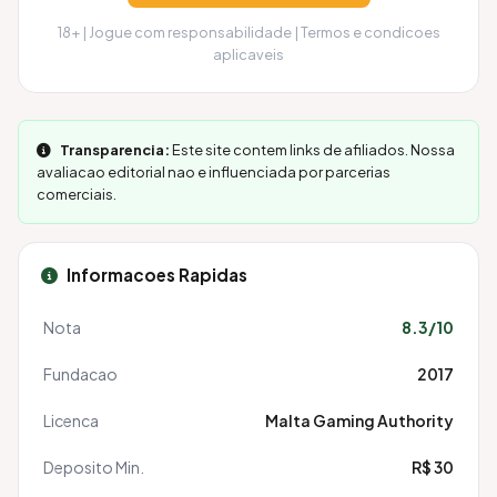
18+ | Jogue com responsabilidade | Termos e condicoes
aplicaveis
Transparencia:
Este site contem links de afiliados. Nossa
avaliacao editorial nao e influenciada por parcerias
comerciais.
Informacoes Rapidas
Nota
8.3/10
Fundacao
2017
Licenca
Malta Gaming Authority
Deposito Min.
R$ 30