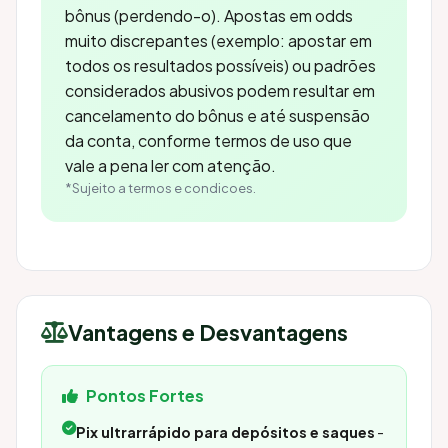
bônus (perdendo-o). Apostas em odds
muito discrepantes (exemplo: apostar em
todos os resultados possíveis) ou padrões
considerados abusivos podem resultar em
cancelamento do bônus e até suspensão
da conta, conforme termos de uso que
vale a pena ler com atenção.
*Sujeito a termos e condicoes.
Vantagens e Desvantagens
Pontos Fortes
Pix ultrarrápido para depósitos e saques
-