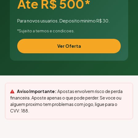
Ate R$ 500*
Para novos usuarios. Deposito minimo R$ 30.
*Sujeito a termos e condicoes.
Ver Oferta
Aviso Importante:
Apostas envolvem risco de perda
financeira. Aposte apenas o que pode perder. Se voce ou
alguem proximo tem problemas com jogo, ligue para o
CVV: 188.