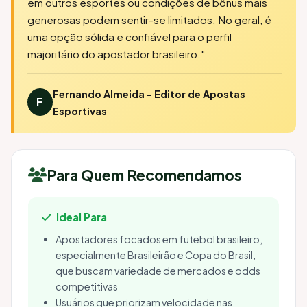
em outros esportes ou condições de bônus mais
generosas podem sentir-se limitados. No geral, é
uma opção sólida e confiável para o perfil
majoritário do apostador brasileiro."
Fernando Almeida - Editor de Apostas
F
Esportivas
Para Quem Recomendamos
Ideal Para
Apostadores focados em futebol brasileiro,
especialmente Brasileirão e Copa do Brasil,
que buscam variedade de mercados e odds
competitivas
Usuários que priorizam velocidade nas