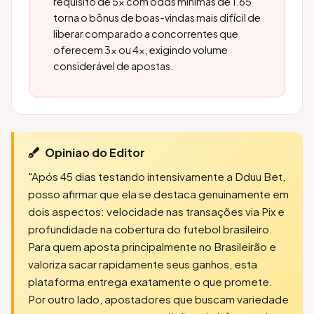
requisito de 5x com odds mínimas de 1.65
torna o bônus de boas-vindas mais difícil de
liberar comparado a concorrentes que
oferecem 3x ou 4x, exigindo volume
considerável de apostas.
Opiniao do Editor
"Após 45 dias testando intensivamente a Dduu Bet,
posso afirmar que ela se destaca genuinamente em
dois aspectos: velocidade nas transações via Pix e
profundidade na cobertura do futebol brasileiro.
Para quem aposta principalmente no Brasileirão e
valoriza sacar rapidamente seus ganhos, esta
plataforma entrega exatamente o que promete.
Por outro lado, apostadores que buscam variedade