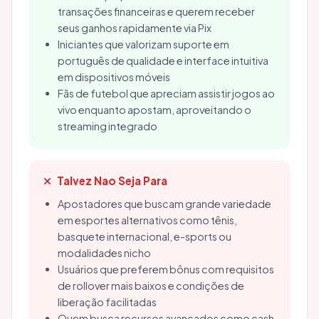
transações financeiras e querem receber
seus ganhos rapidamente via Pix
Iniciantes que valorizam suporte em
português de qualidade e interface intuitiva
em dispositivos móveis
Fãs de futebol que apreciam assistir jogos ao
vivo enquanto apostam, aproveitando o
streaming integrado
Talvez Nao Seja Para
Apostadores que buscam grande variedade
em esportes alternativos como tênis,
basquete internacional, e-sports ou
modalidades nicho
Usuários que preferem bônus com requisitos
de rollover mais baixos e condições de
liberação facilitadas
Quem busca recursos avançados como cash