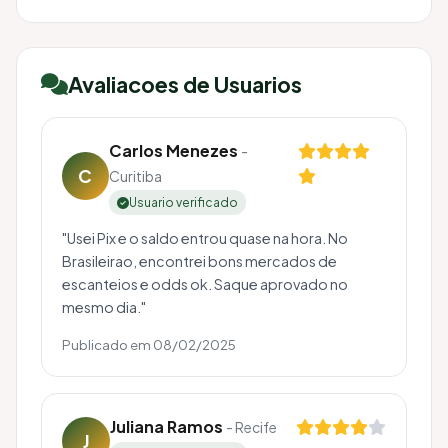
Avaliacoes de Usuarios
Carlos Menezes
-
C
Curitiba
Usuario verificado
"Usei Pix e o saldo entrou quase na hora. No
Brasileirao, encontrei bons mercados de
escanteios e odds ok. Saque aprovado no
mesmo dia."
Publicado em 08/02/2025
Juliana Ramos
- Recife
J