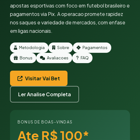
apostas esportivas com foco em futebol brasileiro e
pagamentos via Pix. A operacao promete rapidez
nos saques e variedade de mercados, com enfase
em ligas nacionais.
Metodologia
Sobre
Pagamentos
Bonus
Avaliacoes
FAQ
Visitar Vai Bet
Ler Analise Completa
BONUS DE BOAS-VINDAS
Ate R$ 100*