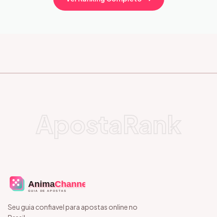
ApostaRank
Seu guia confiavel para apostas online no