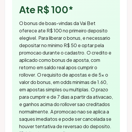
Ate R$ 100*
O bonus de boas-vindas da Vai Bet
oferece ate R$ 100 no primeiro deposito
elegivel. Para liberar o bonus, e necessario
depositar no minimo R$ 50 e optar pela
promocao durante o cadastro. O credito e
aplicado como bonus de aposta, com
retorno em saldo real apos cumprir o
rollover. O requisito de apostas e de 5x o
valor do bonus, em odds minimas de 1.60,
em apostas simples ou multiplas. O prazo
para cumprir e de 7 dias a partir da ativacao,
e ganhos acima do rollover sao creditados
normalmente. A promocao nao se aplica a
saques imediatos e pode ser cancelada se
houver tentativa de reversao do deposito.