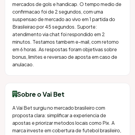
mercados de gols e handicap. O tempo medio de
confirmacao foi de 2 segundos, com uma
suspensao de mercado ao vivo em 1 partida do
Brasileirao por 45 segundos. Suporte:
atendimento via chat foi respondido em 2
minutos. Testamos tambem e-mail, com retorno
em 6 horas. As respostas foram objetivas sobre
bonus, limites e reversao de aposta em caso de
anulacao.
Sobre o Vai Bet
A Vai Bet surgiu no mercado brasileiro com
proposta clara: simplificar a experiencia de
apostas e priorizar metodos locais como Pix. A
marca investe em cobertura de futebol brasileiro,