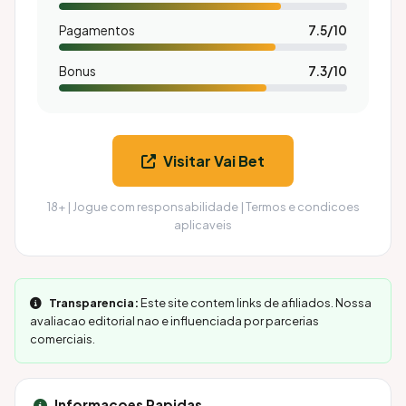
Pagamentos
7.5/10
Bonus
7.3/10
Visitar Vai Bet
18+ | Jogue com responsabilidade | Termos e condicoes
aplicaveis
Transparencia:
Este site contem links de afiliados. Nossa
avaliacao editorial nao e influenciada por parcerias
comerciais.
Informacoes Rapidas