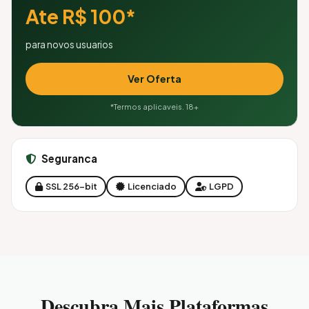
Ate R$ 100*
para novos usuarios
Ver Oferta
*Termos aplicaveis. 18+
Seguranca
SSL 256-bit
Licenciado
LGPD
Descubra Mais Plataformas