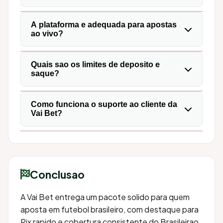
promocao durante o cadastro e depositar o
minimo exigido. Para liberar o saldo, o usuario
A Vai Bet cobre os principais torneios nacionais,
A plataforma e adequada para apostas
precisa cumprir o rollover de 5x em odds minimas
incluindo Brasileirao Serie A e B, Copa do Brasil e
ao vivo?
de 1.60 dentro de 7 dias. Apos cumprir, os ganhos
campeonatos estaduais. Ha mercados para
viram saldo real.
resultado, gols, ambos marcam e escanteios,
Sim, ha atualizacao constante de odds e linhas ao
Quais sao os limites de deposito e
entre outros. A profundidade varia por jogo, mas
vivo, principalmente em futebol. A experiencia
saque?
em rodadas cheias o volume de mercados e
depende da estabilidade da conexao do usuario,
maior. Jogos de clubes grandes tendem a ter mais
mas a navegacao e fluida em jogos de maior
Os limites variam por metodo. No Pix, observamos
opcoes ao vivo.
Como funciona o suporte ao cliente da
liquidez. Em partidas do Brasileirao, os mercados
minimo de R$ 20 e maximo de R$ 5.000 por
Vai Bet?
ao vivo incluem totais, handicap e escanteios.
transacao. Cartoes tendem a ter limites mais
Suspensoes momentaneas podem ocorrer em
baixos, enquanto boleto depende da
O suporte principal e via chat, com tempo de
lances de risco, o que e padrao no mercado.
compensacao bancaria. Para saques, o Pix
resposta geralmente baixo. E uma boa opcao
normalmente segue limites semelhantes aos de
para dúvidas sobre bonus, apostas anuladas e
deposito. A plataforma pode solicitar verificacao
Conclusao
limites de saque. Ha tambem atendimento por e-
adicional caso haja movimento atipico.
mail, com retorno em algumas horas. Em casos
A Vai Bet entrega um pacote solido para quem
mais complexos, como documentos, o prazo
aposta em futebol brasileiro, com destaque para
pode aumentar.
Pix rapido e cobertura consistente do Brasileirao