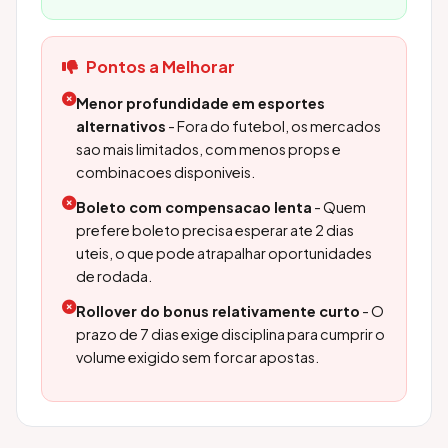
Pontos a Melhorar
Menor profundidade em esportes
alternativos
- Fora do futebol, os mercados
sao mais limitados, com menos props e
combinacoes disponiveis.
Boleto com compensacao lenta
- Quem
prefere boleto precisa esperar ate 2 dias
uteis, o que pode atrapalhar oportunidades
de rodada.
Rollover do bonus relativamente curto
- O
prazo de 7 dias exige disciplina para cumprir o
volume exigido sem forcar apostas.