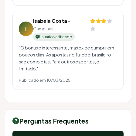
Isabela Costa
-
I
Campinas
Usuario verificado
"O bonus e interessante, mas exige cumprir em
poucos dias. As apostas no futebol brasileiro
sao completas. Para outros esportes, e
limitado."
Publicado em 10/03/2025
Perguntas Frequentes