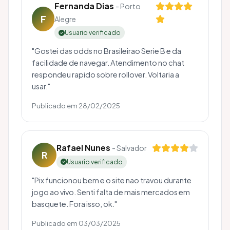
Fernanda Dias
- Porto
F
Alegre
Usuario verificado
"Gostei das odds no Brasileirao Serie B e da
facilidade de navegar. Atendimento no chat
respondeu rapido sobre rollover. Voltaria a
usar."
Publicado em 28/02/2025
Rafael Nunes
- Salvador
R
Usuario verificado
"Pix funcionou bem e o site nao travou durante
jogo ao vivo. Senti falta de mais mercados em
basquete. Fora isso, ok."
Publicado em 03/03/2025