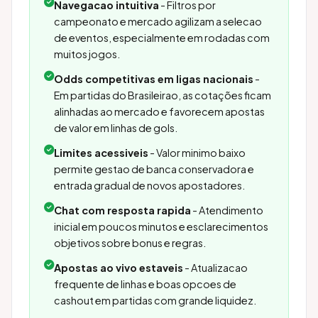
Navegacao intuitiva
- Filtros por
campeonato e mercado agilizam a selecao
de eventos, especialmente em rodadas com
muitos jogos.
Odds competitivas em ligas nacionais
-
Em partidas do Brasileirao, as cotações ficam
alinhadas ao mercado e favorecem apostas
de valor em linhas de gols.
Limites acessiveis
- Valor minimo baixo
permite gestao de banca conservadora e
entrada gradual de novos apostadores.
Chat com resposta rapida
- Atendimento
inicial em poucos minutos e esclarecimentos
objetivos sobre bonus e regras.
Apostas ao vivo estaveis
- Atualizacao
frequente de linhas e boas opcoes de
cashout em partidas com grande liquidez.