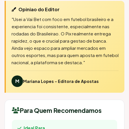
Opiniao do Editor
"Usei a Vai Bet com foco em futebol brasileiro e a
experiencia foi consistente, especialmente nas
rodadas do Brasileirao. O Pix realmente entrega
rapidez, o que e crucial para gestao de banca.
Ainda vejo espaco para ampliar mercados em
outros esportes, mas para quem aposta em futebol
nacional, a plataforma se destaca."
M
Mariana Lopes - Editora de Apostas
Para Quem Recomendamos
Ideal Para