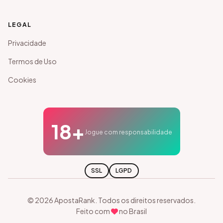
LEGAL
Privacidade
Termos de Uso
Cookies
18+
Jogue com responsabilidade
SSL
LGPD
© 2026 ApostaRank. Todos os direitos reservados.
Feito com
no Brasil