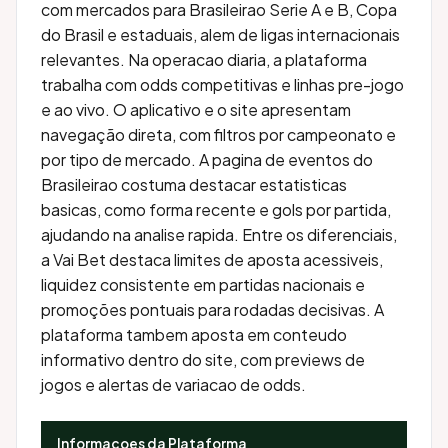
com mercados para Brasileirao Serie A e B, Copa
do Brasil e estaduais, alem de ligas internacionais
relevantes. Na operacao diaria, a plataforma
trabalha com odds competitivas e linhas pre-jogo
e ao vivo. O aplicativo e o site apresentam
navegação direta, com filtros por campeonato e
por tipo de mercado. A pagina de eventos do
Brasileirao costuma destacar estatisticas
basicas, como forma recente e gols por partida,
ajudando na analise rapida. Entre os diferenciais,
a Vai Bet destaca limites de aposta acessiveis,
liquidez consistente em partidas nacionais e
promoções pontuais para rodadas decisivas. A
plataforma tambem aposta em conteudo
informativo dentro do site, com previews de
jogos e alertas de variacao de odds.
Informacoes da Plataforma