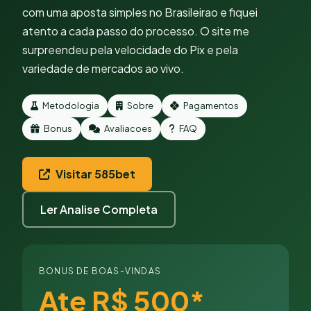
com uma aposta simples no Brasileirao e fiquei
atento a cada passo do processo. O site me
surpreendeu pela velocidade do Pix e pela
variedade de mercados ao vivo.
Metodologia
Sobre
Pagamentos
Bonus
Avaliacoes
FAQ
Visitar 585bet
Ler Analise Completa
BONUS DE BOAS-VINDAS
Ate R$ 500*