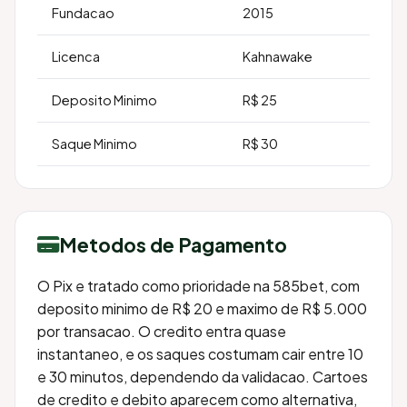
Fundacao
2015
Licenca
Kahnawake
Deposito Minimo
R$ 25
Saque Minimo
R$ 30
Metodos de Pagamento
O Pix e tratado como prioridade na 585bet, com
deposito minimo de R$ 20 e maximo de R$ 5.000
por transacao. O credito entra quase
instantaneo, e os saques costumam cair entre 10
e 30 minutos, dependendo da validacao. Cartoes
de credito e debito aparecem como alternativa,