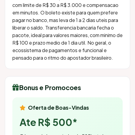
com limite de R$ 30 a R$ 3.000 e compensacao
em minutos. O boleto existe para quem prefere
pagar no banco, mas leva de 1 a 2 dias uteis para
liberar o saldo. Transferencia bancaria fecha o
pacote, ideal para valores maiores, com minimo de
R$ 100 e prazo medio de 1 dia util. No geral, o
ecossistema de pagamentos e funcional e
pensado para o ritmo do apostador brasileiro.
Bonus e Promocoes
Oferta de Boas-Vindas
Ate R$ 500*