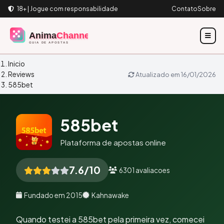
18+ | Jogue com responsabilidade
Contato
Sobre
Inicio
Reviews
Atualizado em 16/01/2026
585bet
585bet
Plataforma de apostas online
7.6/10
6301 avaliacoes
Fundado em 2015
Kahnawake
Quando testei a 585bet pela primeira vez, comecei