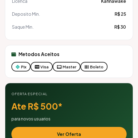
Licenca
Kahnawake
Deposito Min.
R$ 25
Saque Min.
R$ 30
Metodos Aceitos
Pix
Visa
Master
Boleto
OFERTA ESPECIAL
Ate R$ 500*
para novos usuarios
Ver Oferta