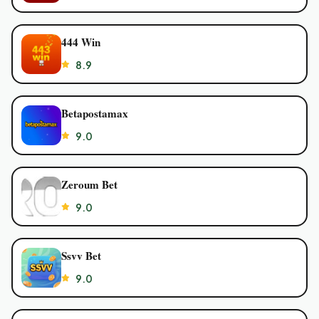
444 Win
8.9
Betapostamax
9.0
Zeroum Bet
9.0
Ssvv Bet
9.0