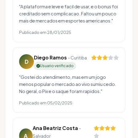
"A plataforma e leve e facil de usar, e o bonus foi
creditado sem complicacao. Faltou um pouco
mais de mercados em esportes americanos."
Publicado em 28/01/2025
Diego Ramos
- Curitiba
D
Usuario verificado
"Gostei do atendimento, mas em um jogo
menos popular o mercado ao vivo sumiu cedo.
No geral, o Pix e o saque foram rapidos."
Publicado em 05/02/2025
Ana Beatriz Costa
-
A
Salvador