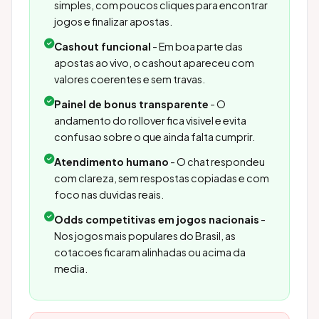
simples, com poucos cliques para encontrar
jogos e finalizar apostas.
Cashout funcional
- Em boa parte das
apostas ao vivo, o cashout apareceu com
valores coerentes e sem travas.
Painel de bonus transparente
- O
andamento do rollover fica visivel e evita
confusao sobre o que ainda falta cumprir.
Atendimento humano
- O chat respondeu
com clareza, sem respostas copiadas e com
foco nas duvidas reais.
Odds competitivas em jogos nacionais
-
Nos jogos mais populares do Brasil, as
cotacoes ficaram alinhadas ou acima da
media.