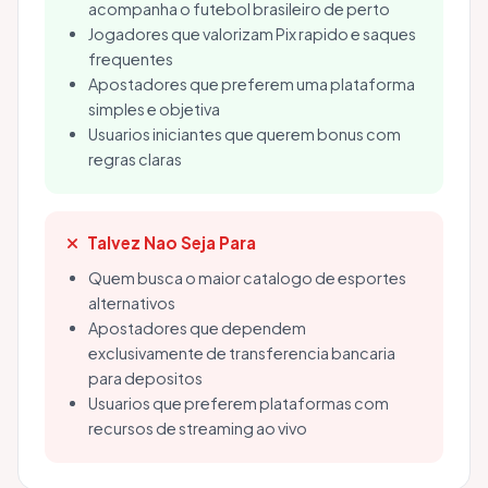
acompanha o futebol brasileiro de perto
Jogadores que valorizam Pix rapido e saques
frequentes
Apostadores que preferem uma plataforma
simples e objetiva
Usuarios iniciantes que querem bonus com
regras claras
Talvez Nao Seja Para
Quem busca o maior catalogo de esportes
alternativos
Apostadores que dependem
exclusivamente de transferencia bancaria
para depositos
Usuarios que preferem plataformas com
recursos de streaming ao vivo