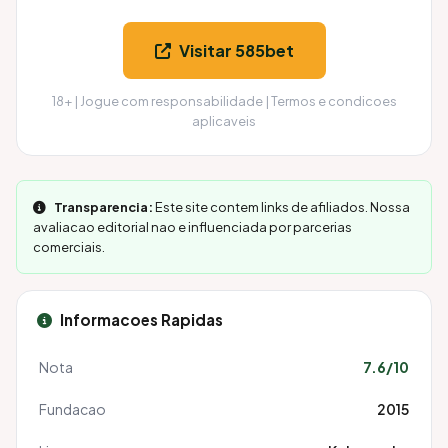
Visitar 585bet
18+ | Jogue com responsabilidade | Termos e condicoes
aplicaveis
Transparencia:
Este site contem links de afiliados. Nossa
avaliacao editorial nao e influenciada por parcerias
comerciais.
Informacoes Rapidas
Nota
7.6/10
Fundacao
2015