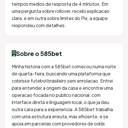
tempos medios de resposta de 4 minutos. Em
uma pergunta sobre rollover, recebi explicacao
clara, e em outra sobre limites do Pix, a equipe
respondeu com detalhes.
Sobre o 585bet
Minha historia com a 585bet comecou numa noite
de quarta-feira, buscando uma plataforma que
cobrisse futebol brasileiro sem enrolacao. Entrei
para entender a origem da casa e encontrei uma
operacao focada no publico nacional, com
interface direta e linguagem local, o que ja deu
outra cara para a experiencia. A 585bet trabalha
com uma estrutura enxuta, mas eficiente, e se
apoia em parcerias com provedores de odds