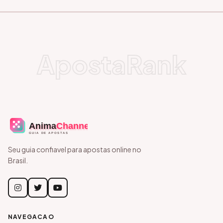
ApostaRank
Seu guia confiavel para apostas online no
Brasil.
NAVEGACAO