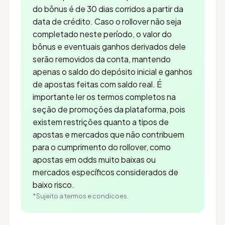
do bônus é de 30 dias corridos a partir da
data de crédito. Caso o rollover não seja
completado neste período, o valor do
bônus e eventuais ganhos derivados dele
serão removidos da conta, mantendo
apenas o saldo do depósito inicial e ganhos
de apostas feitas com saldo real. É
importante ler os termos completos na
seção de promoções da plataforma, pois
existem restrições quanto a tipos de
apostas e mercados que não contribuem
para o cumprimento do rollover, como
apostas em odds muito baixas ou
mercados específicos considerados de
baixo risco.
*Sujeito a termos e condicoes.