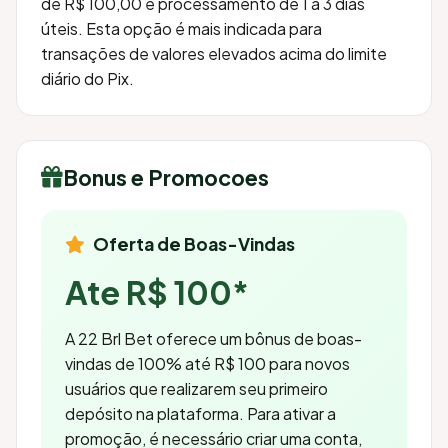
de R$ 100,00 e processamento de 1 a 3 dias
úteis. Esta opção é mais indicada para
transações de valores elevados acima do limite
diário do Pix.
Bonus e Promocoes
Oferta de Boas-Vindas
Ate R$ 100*
A 22 Brl Bet oferece um bônus de boas-
vindas de 100% até R$ 100 para novos
usuários que realizarem seu primeiro
depósito na plataforma. Para ativar a
promoção, é necessário criar uma conta,