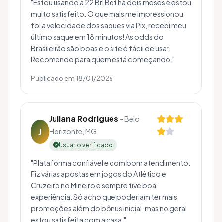
"Estou usando a 22 Brl Bet há dois meses e estou
muito satisfeito. O que mais me impressionou
foi a velocidade dos saques via Pix, recebi meu
último saque em 18 minutos! As odds do
Brasileirão são boas e o site é fácil de usar.
Recomendo para quem está começando."
Publicado em 18/01/2026
Juliana Rodrigues
- Belo
J
Horizonte, MG
Usuario verificado
"Plataforma confiável e com bom atendimento.
Fiz várias apostas em jogos do Atlético e
Cruzeiro no Mineiro e sempre tive boa
experiência. Só acho que poderiam ter mais
promoções além do bônus inicial, mas no geral
estou satisfeita com a casa."