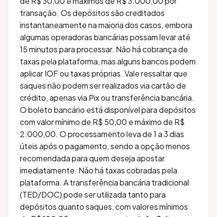
de R$ 30,00 e máximos de R$ 3.000,00 por
transação. Os depósitos são creditados
instantaneamente na maioria dos casos, embora
algumas operadoras bancárias possam levar até
15 minutos para processar. Não há cobrança de
taxas pela plataforma, mas alguns bancos podem
aplicar IOF ou taxas próprias. Vale ressaltar que
saques não podem ser realizados via cartão de
crédito, apenas via Pix ou transferência bancária.
O boleto bancário está disponível para depósitos
com valor mínimo de R$ 50,00 e máximo de R$
2.000,00. O processamento leva de 1 a 3 dias
úteis após o pagamento, sendo a opção menos
recomendada para quem deseja apostar
imediatamente. Não há taxas cobradas pela
plataforma. A transferência bancária tradicional
(TED/DOC) pode ser utilizada tanto para
depósitos quanto saques, com valores mínimos