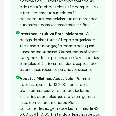
com mais de 120 mercados por partida. As
odds para futebol nacional são competitivas
e frequentemente superiores às
concorrentes, especialmente em mercados
alternativos como escanteios e cartões.
Interface Intuitiva Para Iniciantes
- O
design da plataforma é limpo e organizado,
facilitando a navegação mesmo para quem
nunca apostou online. Os mercados são bem
categorizados, o processo de fazer apostas
é simples e há tutoriais em vídeo explicando
os principais recursos para novos usuários.
Apostas Mínimas Acessíveis
- Permite
apostas a partir de R$ 2,00, tornando a
plataforma acessível para apostadores
iniciantes ou aqueles que preferem gerenciar
risco com valores menores. Muitas
concorrentes exigem apostas mínimas de R$
5,00 ou R$ 10,00, limitando a flexibilidade dos