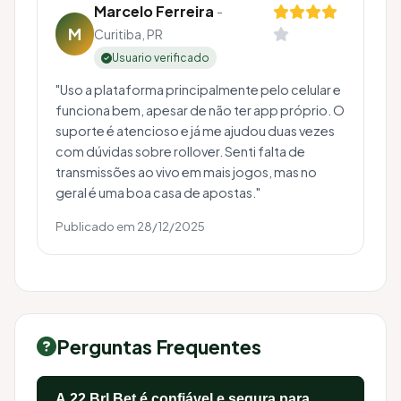
Marcelo Ferreira
-
M
Curitiba, PR
Usuario verificado
"Uso a plataforma principalmente pelo celular e
funciona bem, apesar de não ter app próprio. O
suporte é atencioso e já me ajudou duas vezes
com dúvidas sobre rollover. Senti falta de
transmissões ao vivo em mais jogos, mas no
geral é uma boa casa de apostas."
Publicado em 28/12/2025
Perguntas Frequentes
A 22 Brl Bet é confiável e segura para