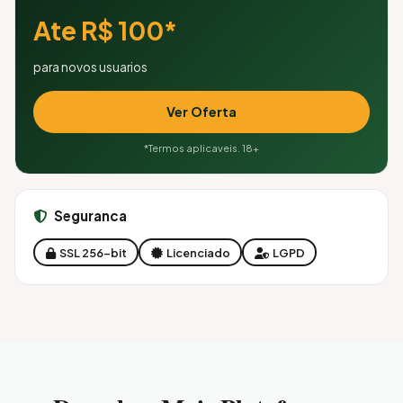
Ate R$ 100*
para novos usuarios
Ver Oferta
*Termos aplicaveis. 18+
Seguranca
SSL 256-bit
Licenciado
LGPD