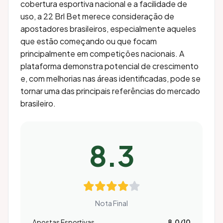
cobertura esportiva nacional e a facilidade de
uso, a 22 Brl Bet merece consideração de
apostadores brasileiros, especialmente aqueles
que estão começando ou que focam
principalmente em competições nacionais. A
plataforma demonstra potencial de crescimento
e, com melhorias nas áreas identificadas, pode se
tornar uma das principais referências do mercado
brasileiro.
8.3
Nota Final
Apostas Esportivas
8.0/10