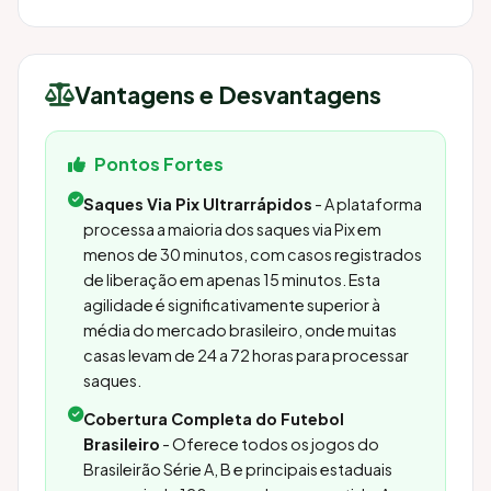
Vantagens e Desvantagens
Pontos Fortes
Saques Via Pix Ultrarrápidos
- A plataforma
processa a maioria dos saques via Pix em
menos de 30 minutos, com casos registrados
de liberação em apenas 15 minutos. Esta
agilidade é significativamente superior à
média do mercado brasileiro, onde muitas
casas levam de 24 a 72 horas para processar
saques.
Cobertura Completa do Futebol
Brasileiro
- Oferece todos os jogos do
Brasileirão Série A, B e principais estaduais