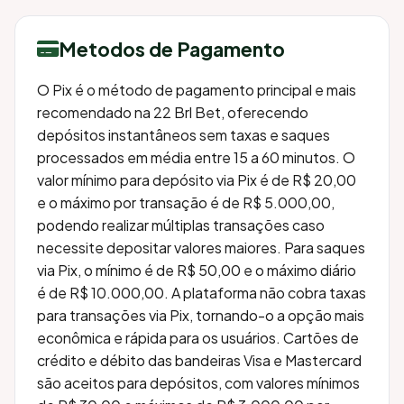
Metodos de Pagamento
O Pix é o método de pagamento principal e mais
recomendado na 22 Brl Bet, oferecendo
depósitos instantâneos sem taxas e saques
processados em média entre 15 a 60 minutos. O
valor mínimo para depósito via Pix é de R$ 20,00
e o máximo por transação é de R$ 5.000,00,
podendo realizar múltiplas transações caso
necessite depositar valores maiores. Para saques
via Pix, o mínimo é de R$ 50,00 e o máximo diário
é de R$ 10.000,00. A plataforma não cobra taxas
para transações via Pix, tornando-o a opção mais
econômica e rápida para os usuários. Cartões de
crédito e débito das bandeiras Visa e Mastercard
são aceitos para depósitos, com valores mínimos