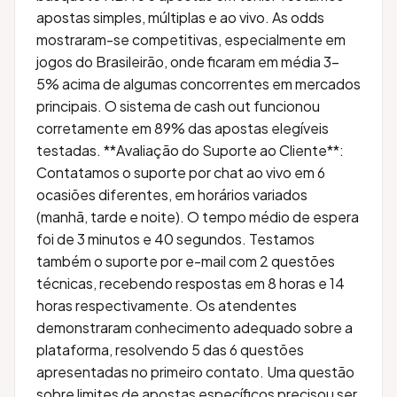
apostas simples, múltiplas e ao vivo. As odds
mostraram-se competitivas, especialmente em
jogos do Brasileirão, onde ficaram em média 3-
5% acima de algumas concorrentes em mercados
principais. O sistema de cash out funcionou
corretamente em 89% das apostas elegíveis
testadas. **Avaliação do Suporte ao Cliente**:
Contatamos o suporte por chat ao vivo em 6
ocasiões diferentes, em horários variados
(manhã, tarde e noite). O tempo médio de espera
foi de 3 minutos e 40 segundos. Testamos
também o suporte por e-mail com 2 questões
técnicas, recebendo respostas em 8 horas e 14
horas respectivamente. Os atendentes
demonstraram conhecimento adequado sobre a
plataforma, resolvendo 5 das 6 questões
apresentadas no primeiro contato. Uma questão
sobre limites de apostas específicos precisou ser