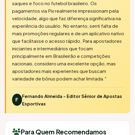
saques e foco no futebol brasileiro. Os
pagamentos via Pix realmente impressionam pela
velocidade, algo que faz diferença significativa na
experiência do usuário. No entanto, senti falta de
mais promoções regulares e de um aplicativo nativo
que facilitasse o acesso rápido. Para apostadores
iniciantes e intermediários que focam
principalmente em Brasileirão e competições
nacionais, considero uma excelente opção, mas
apostadores mais experientes que buscam
variedade de bônus podem achar limitada."
Fernando Almeida - Editor Sênior de Apostas
F
Esportivas
Para Quem Recomendamos