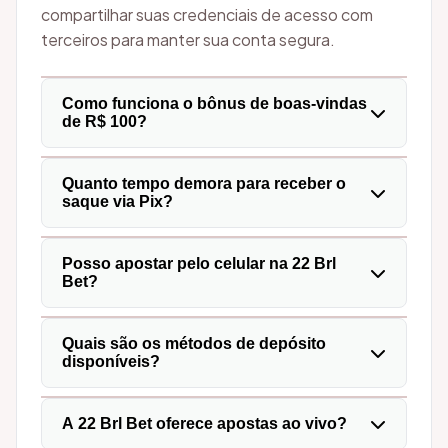
compartilhar suas credenciais de acesso com
terceiros para manter sua conta segura.
Como funciona o bônus de boas-vindas
de R$ 100?
O bônus de boas-vindas da 22 Brl Bet oferece
Quanto tempo demora para receber o
100% do valor do primeiro depósito até o limite
saque via Pix?
de R$ 100. Para receber, você precisa criar uma
conta, verificar seu e-mail e fazer um depósito
Os saques via Pix na 22 Brl Bet são processados
Posso apostar pelo celular na 22 Brl
mínimo de R$ 30. Se depositar R$ 100, por
de forma muito rápida, geralmente entre 15 a 60
Bet?
exemplo, receberá mais R$ 100 de bônus,
minutos após a solicitação. Durante nossos
totalizando R$ 200 para apostar. O bônus é
testes, a maioria dos saques foi liberada em
Sim, você pode apostar normalmente pelo celular
creditado automaticamente após a confirmação
Quais são os métodos de depósito
menos de 30 minutos. O tempo pode variar
através do navegador do seu smartphone. A 22
disponíveis?
do depósito. Para poder sacar os ganhos do
dependendo do horário da solicitação e do
Brl Bet possui uma versão mobile responsiva que
bônus, é necessário cumprir o rollover de 5x o
volume de saques sendo processados no
se adapta perfeitamente a telas de celulares e
A 22 Brl Bet oferece diversos métodos de
valor do depósito mais bônus em apostas com
momento, mas raramente ultrapassa uma hora.
A 22 Brl Bet oferece apostas ao vivo?
tablets, funcionando tanto em dispositivos
depósito para atender diferentes preferências
odds mínimas de 1.80. Usando o exemplo anterior,