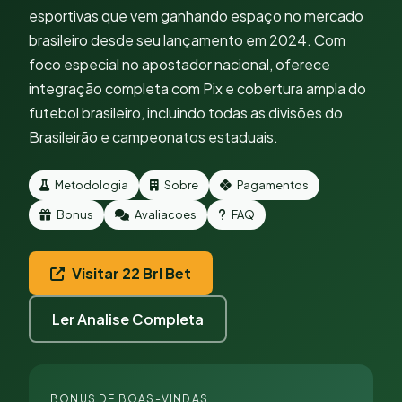
esportivas que vem ganhando espaço no mercado
brasileiro desde seu lançamento em 2024. Com
foco especial no apostador nacional, oferece
integração completa com Pix e cobertura ampla do
futebol brasileiro, incluindo todas as divisões do
Brasileirão e campeonatos estaduais.
Metodologia
Sobre
Pagamentos
Bonus
Avaliacoes
FAQ
Visitar 22 Brl Bet
Ler Analise Completa
BONUS DE BOAS-VINDAS