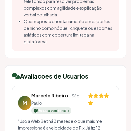
telefônico para resolver problemas
complexos com agilidade e explicação
verbal detalhada
Quem aposta prioritariamente em esportes
de nicho como hóquei, críquete ou esportes
asiáticos com cobertura limitada na
plataforma
Avaliacoes de Usuarios
Marcelo Ribeiro
- São
M
Paulo
Usuario verificado
"Uso a Web Bet há 3 meses e o que mais me
impressiona é a velocidade do Pix. Já fiz 12