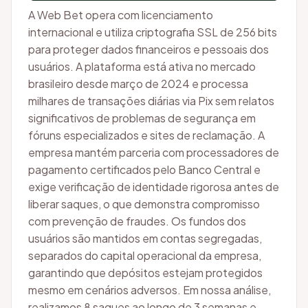
A Web Bet opera com licenciamento
internacional e utiliza criptografia SSL de 256 bits
para proteger dados financeiros e pessoais dos
usuários. A plataforma está ativa no mercado
brasileiro desde março de 2024 e processa
milhares de transações diárias via Pix sem relatos
significativos de problemas de segurança em
fóruns especializados e sites de reclamação. A
empresa mantém parceria com processadores de
pagamento certificados pelo Banco Central e
exige verificação de identidade rigorosa antes de
liberar saques, o que demonstra compromisso
com prevenção de fraudes. Os fundos dos
usuários são mantidos em contas segregadas,
separados do capital operacional da empresa,
garantindo que depósitos estejam protegidos
mesmo em cenários adversos. Em nossa análise,
realizamos 8 saques ao longo de 3 semanas e