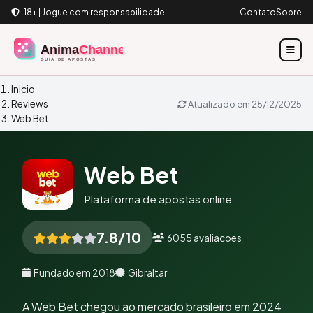
18+ | Jogue com responsabilidade
Contato
Sobre
Inicio
Reviews
Atualizado em 25/12/2025
Web Bet
Web Bet
Plataforma de apostas online
7.8/10
6055 avaliacoes
Fundado em 2018
Gibraltar
A Web Bet chegou ao mercado brasileiro em 2024