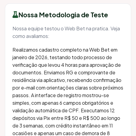
Nossa Metodologia de Teste
Nossa equipe testou o Web Bet na pratica. Veja
como avaliamos:
Realizamos cadastro completo na Web Bet em
janeiro de 2026, testando todo processo de
verificação que levou 4 horas para aprovação de
documentos. Enviamos RG e comprovante de
residência via aplicativo, recebendo confirmação
por e-mail com orientações claras sobre próximos
passos. A interface de registro mostrou-se
simples, com apenas 6 campos obrigatórios e
validação automática de CPF. Executamos 12
depósitos via Pix entre R$ 50 e R$ 500 ao longo
de 3 semanas, com crédito instantâneo em 11
ocasiões e apenas um caso de demora de 8