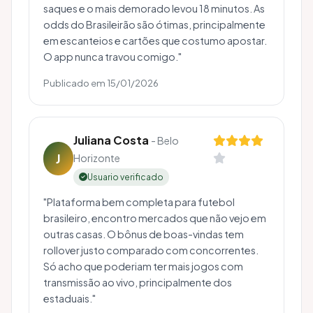
saques e o mais demorado levou 18 minutos. As
odds do Brasileirão são ótimas, principalmente
em escanteios e cartões que costumo apostar.
O app nunca travou comigo."
Publicado em 15/01/2026
Juliana Costa
- Belo
J
Horizonte
Usuario verificado
"Plataforma bem completa para futebol
brasileiro, encontro mercados que não vejo em
outras casas. O bônus de boas-vindas tem
rollover justo comparado com concorrentes.
Só acho que poderiam ter mais jogos com
transmissão ao vivo, principalmente dos
estaduais."