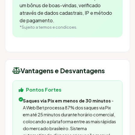
um bônus de boas-vindas, verificado
através de dados cadastrais, IP e método
de pagamento.
*Sujeito a termos e condicoes.
Vantagens e Desvantagens
Pontos Fortes
Saques via Pix em menos de 30 minutos
-
A Web Bet processa 87% dos saques via Pix
em até 25 minutos durante horário comercial,
colocando a plataforma entre as mais rápidas
do mercado brasileiro. Sistema