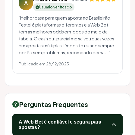
A
Usuario verificado
"Melhor casa para quem aposta no Brasileirão.
Testei 6 plataformas diferentes e a Web Bet
tem as melhores odds em jogos do meio da
tabela. O cash out parcial me salvou duas vezes
em apostas múltiplas. Deposito e saco sempre
por Pix sem problemas, recomendo demais."
Publicado em 28/12/2025
Perguntas Frequentes
A Web Bet é confiável e segura para
apostas?