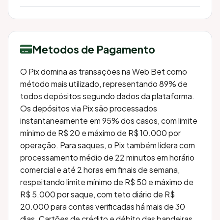
Metodos de Pagamento
O Pix domina as transações na Web Bet como
método mais utilizado, representando 89% de
todos depósitos segundo dados da plataforma.
Os depósitos via Pix são processados
instantaneamente em 95% dos casos, com limite
mínimo de R$ 20 e máximo de R$ 10.000 por
operação. Para saques, o Pix também lidera com
processamento médio de 22 minutos em horário
comercial e até 2 horas em finais de semana,
respeitando limite mínimo de R$ 50 e máximo de
R$ 5.000 por saque, com teto diário de R$
20.000 para contas verificadas há mais de 30
dias. Cartões de crédito e débito das bandeiras