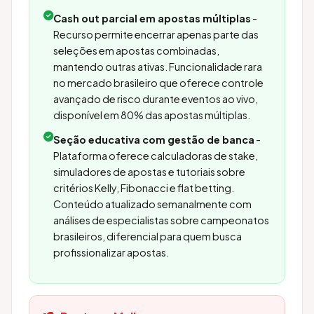
Cash out parcial em apostas múltiplas
-
Recurso permite encerrar apenas parte das
seleções em apostas combinadas,
mantendo outras ativas. Funcionalidade rara
no mercado brasileiro que oferece controle
avançado de risco durante eventos ao vivo,
disponível em 80% das apostas múltiplas.
Seção educativa com gestão de banca
-
Plataforma oferece calculadoras de stake,
simuladores de apostas e tutoriais sobre
critérios Kelly, Fibonacci e flat betting.
Conteúdo atualizado semanalmente com
análises de especialistas sobre campeonatos
brasileiros, diferencial para quem busca
profissionalizar apostas.