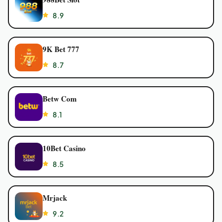
8.9
9K Bet 777
8.7
Betw Com
8.1
10Bet Casino
8.5
Mrjack
9.2