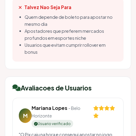
Talvez Nao Seja Para
Quem depende de boleto para apostar no
mesmo dia
Apostadores que preferem mercados
profundos em esportes niche
Usuarios que evitam cumprir rollover em
bonus
Avaliacoes de Usuarios
Mariana Lopes
- Belo
M
Horizonte
Usuario verificado
"O Pix caiu na hora e consegui apostar no jogo