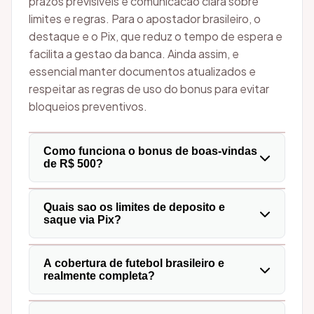
prazos previsiveis e comunicacao clara sobre
limites e regras. Para o apostador brasileiro, o
destaque e o Pix, que reduz o tempo de espera e
facilita a gestao da banca. Ainda assim, e
essencial manter documentos atualizados e
respeitar as regras de uso do bonus para evitar
bloqueios preventivos.
Como funciona o bonus de boas-vindas
de R$ 500?
O bonus entrega 100% do primeiro deposito ate
Quais sao os limites de deposito e
R$ 500. O valor do bonus entra separado do
saque via Pix?
saldo real, e o apostador precisa cumprir rollover
de 10x no valor do bonus com odds minimas de
Na Betgorillas, o Pix tem limite minimo de R$ 10
A cobertura de futebol brasileiro e
1.80. O prazo de validade e de 30 dias, entao a
para deposito e limite maximo diario de R$ 5.000.
realmente completa?
estrategia e distribuir as apostas ao longo das
O credito costuma entrar em segundos, o que
semanas. A Betgorillas permite apostas simples
facilita apostar em jogos com inicio proximo. Para
Sim, a Betgorillas foca no futebol brasileiro como