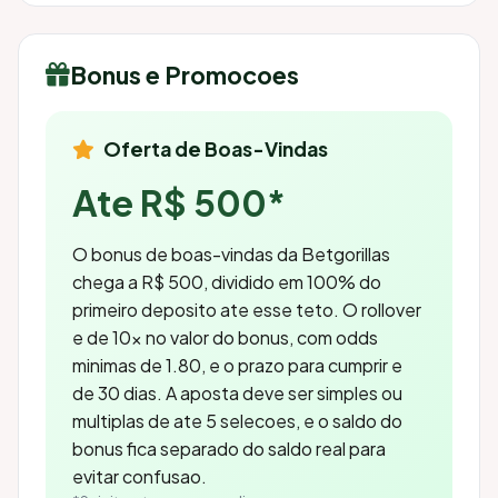
Bonus e Promocoes
Oferta de Boas-Vindas
Ate R$ 500*
O bonus de boas-vindas da Betgorillas
chega a R$ 500, dividido em 100% do
primeiro deposito ate esse teto. O rollover
e de 10x no valor do bonus, com odds
minimas de 1.80, e o prazo para cumprir e
de 30 dias. A aposta deve ser simples ou
multiplas de ate 5 selecoes, e o saldo do
bonus fica separado do saldo real para
evitar confusao.