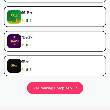
551Bet
8.2
7Bet29
8.1
5Bet
8.3
Ver Ranking Completo