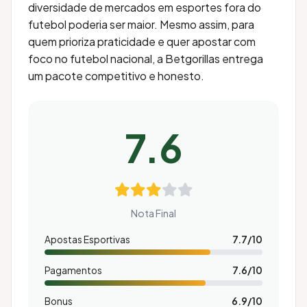
diversidade de mercados em esportes fora do
agilidade, o Pix continua sendo a alternativa mais
futebol poderia ser maior. Mesmo assim, para
eficiente.
quem prioriza praticidade e quer apostar com
foco no futebol nacional, a Betgorillas entrega
um pacote competitivo e honesto.
7.6
Nota Final
Apostas Esportivas
7.7/10
Pagamentos
7.6/10
Bonus
6.9/10