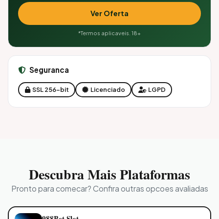
Ver Oferta
*Termos aplicaveis. 18+
Seguranca
SSL 256-bit
Licenciado
LGPD
Descubra Mais Plataformas
Pronto para comecar? Confira outras opcoes avaliadas
988Bet Slot