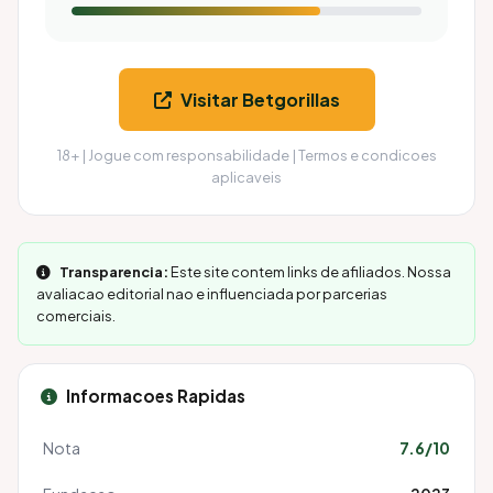
Visitar Betgorillas
18+ | Jogue com responsabilidade | Termos e condicoes
aplicaveis
Transparencia:
Este site contem links de afiliados. Nossa
avaliacao editorial nao e influenciada por parcerias
comerciais.
Informacoes Rapidas
Nota
7.6/10