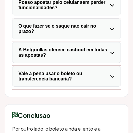
ou multiplas de ate 5 selecoes, o que ajuda quem
Posso apostar pelo celular sem perder
saques, o valor pode variar conforme a verificacao
prioridade. Brasileirao e Copa do Brasil tem
funcionalidades?
prefere controlar o risco.
da conta, mas a liberacao media e de 15 minutos
mercados variados, incluindo linhas de gols,
apos aprovacao. Em horarios de pico, pode levar
escanteios, cartoes e props de jogadores. Nos
A versao mobile da Betgorillas e otimizada para
um pouco mais, mas raramente passa de algumas
O que fazer se o saque nao cair no
estaduais, a cobertura inclui campeonatos
telas pequenas e mantem os principais recursos,
prazo?
horas.
tradicionais como Paulista, Carioca e Mineiro. A
como cashout, busca de mercados e
profundidade de mercado pode variar conforme
acompanhamento ao vivo. A navegacao e fluida e
Primeiro, verifique se a conta esta totalmente
a relevancia do jogo, mas a presenca de opcoes
A Betgorillas oferece cashout em todas
nao exige baixar um app pesado. Em conexoes
validada e se os dados do Pix estao corretos. Em
as apostas?
ao vivo e consistente.
mais lentas, o carregamento de estatisticas ao
muitos casos, pendencias de documentos ou
vivo pode ser reduzido, mas as apostas
divergencia no titular atrasam a liberacao. Caso
O cashout aparece na maioria das apostas ao
continuam acessiveis. Para quem acompanha
Vale a pena usar o boleto ou
esteja tudo certo, o suporte via chat costuma
vivo, especialmente em partidas de futebol
transferencia bancaria?
jogos na rua, a experiencia e bem proxima da
resolver rapidamente. Eles podem indicar o
brasileiro e ligas principais. Ele depende do
versao desktop.
status da transacao e o prazo real de
mercado escolhido, do andamento do jogo e da
O boleto e util para quem prefere controle
processamento, evitando que o apostador fique
liquidez. Em mercados mais especificos ou em
manual, mas pode demorar ate 1 dia util para
no escuro.
ligas menores, o cashout pode nao ficar
compensar. Isso limita apostas em jogos do
disponivel. Ainda assim, a plataforma costuma
Conclusao
mesmo dia e exige planejamento. A transferencia
liberar essa opcao com boa frequencia nos
bancaria segue um prazo semelhante, com 1 a 2
eventos mais populares.
Por outro lado, o boleto ainda e lento e a
dias uteis em alguns casos. Para quem busca