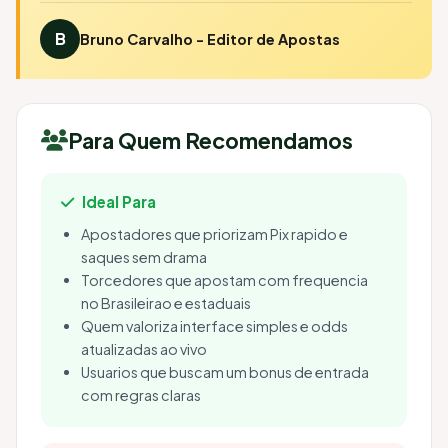
B
Bruno Carvalho - Editor de Apostas
Para Quem Recomendamos
Ideal Para
Apostadores que priorizam Pix rapido e
saques sem drama
Torcedores que apostam com frequencia
no Brasileirao e estaduais
Quem valoriza interface simples e odds
atualizadas ao vivo
Usuarios que buscam um bonus de entrada
com regras claras