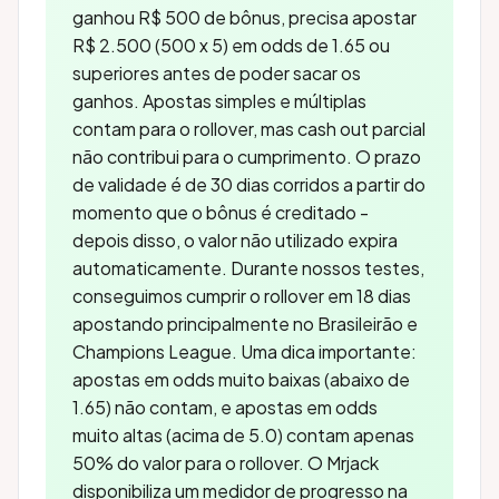
ganhou R$ 500 de bônus, precisa apostar
R$ 2.500 (500 x 5) em odds de 1.65 ou
superiores antes de poder sacar os
ganhos. Apostas simples e múltiplas
contam para o rollover, mas cash out parcial
não contribui para o cumprimento. O prazo
de validade é de 30 dias corridos a partir do
momento que o bônus é creditado -
depois disso, o valor não utilizado expira
automaticamente. Durante nossos testes,
conseguimos cumprir o rollover em 18 dias
apostando principalmente no Brasileirão e
Champions League. Uma dica importante:
apostas em odds muito baixas (abaixo de
1.65) não contam, e apostas em odds
muito altas (acima de 5.0) contam apenas
50% do valor para o rollover. O Mrjack
disponibiliza um medidor de progresso na