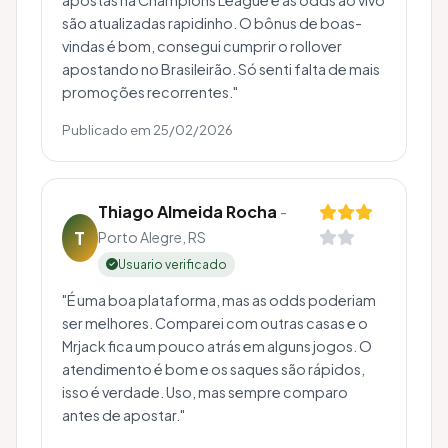
apostas na Champions League e as odds ao vivo
são atualizadas rapidinho. O bônus de boas-
vindas é bom, consegui cumprir o rollover
apostando no Brasileirão. Só senti falta de mais
promoções recorrentes."
Publicado em 25/02/2026
Thiago Almeida Rocha
-
T
Porto Alegre, RS
Usuario verificado
"É uma boa plataforma, mas as odds poderiam
ser melhores. Comparei com outras casas e o
Mrjack fica um pouco atrás em alguns jogos. O
atendimento é bom e os saques são rápidos,
isso é verdade. Uso, mas sempre comparo
antes de apostar."