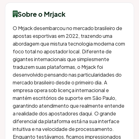
Sobre o Mrjack
O Mrjack desembarcou no mercado brasileiro de
apostas esportivas em 2022, trazendo uma
abordagem que mistura tecnologia moderna com
foco total no apostador local. Diferente de
gigantes internacionais que simplesmente
traduzem suas plataformas, o Mrjack foi
desenvolvido pensando nas particularidades do
mercado brasileiro desde o primeiro dia. A
empresa opera sob licença internacional e
mantém escritórios de suporte em São Paulo,
garantindo atendimento que realmente entende
a realidade dos apostadores daqui. O grande
diferencial da plataforma está na sua interface
intuitiva e na velocidade de processamento.
Enquanto testávamos, ficamos impressionados