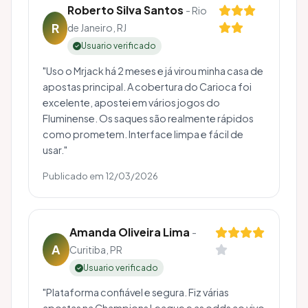
Roberto Silva Santos
- Rio
R
de Janeiro, RJ
Usuario verificado
"Uso o Mrjack há 2 meses e já virou minha casa de
apostas principal. A cobertura do Carioca foi
excelente, apostei em vários jogos do
Fluminense. Os saques são realmente rápidos
como prometem. Interface limpa e fácil de
usar."
Publicado em 12/03/2026
Amanda Oliveira Lima
-
A
Curitiba, PR
Usuario verificado
"Plataforma confiável e segura. Fiz várias