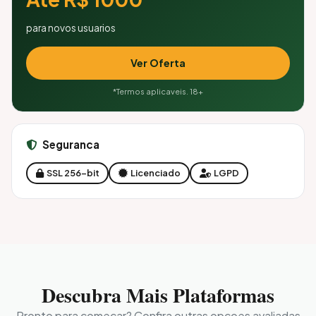
para novos usuarios
Ver Oferta
*Termos aplicaveis. 18+
Seguranca
SSL 256-bit
Licenciado
LGPD
Descubra Mais Plataformas
Pronto para comecar? Confira outras opcoes avaliadas