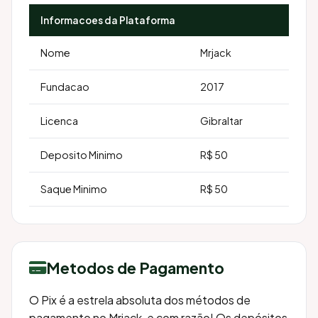
Informacoes da Plataforma
Nome
Mrjack
Fundacao
2017
Licenca
Gibraltar
Deposito Minimo
R$ 50
Saque Minimo
R$ 50
Metodos de Pagamento
O Pix é a estrela absoluta dos métodos de
pagamento no Mrjack, e com razão! Os depósitos