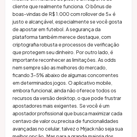
modo desktop.
robusta, com odds atualizadas em tempo real e
cliente que realmente funciona. O bônus de
fonte, mas tecnicamente ainda devem ser
estatísticas detalhadas durante as partidas.
boas-vindas de R$ 1.000 com rollover de 5x é
declarados no Imposto de Renda anual como
Durante nossos testes, acompanhamos mais de
justo e alcançável, especialmente se você gosta
rendimentos tributáveis. Recomendamos
50 eventos ao vivo e a experiência foi
de apostar em futebol. A segurança da
consultar um contador para orientações
consistentemente boa.
plataforma também merece destaque, com
específicas sobre sua situação fiscal, pois as
criptografia robusta e processos de verificação
regras podem ser complexas e variam conforme
que protegem seu dinheiro. Por outro lado, é
seu perfil de renda.
importante reconhecer as limitações. As odds
nem sempre são as melhores do mercado,
ficando 3-5% abaixo de algumas concorrentes
em determinados jogos. O aplicativo mobile,
embora funcional, ainda não oferece todos os
recursos da versão desktop, o que pode frustrar
apostadores mais exigentes. Se você é um
apostador profissional que busca maximizar cada
centavo de valor ou precisa de funcionalidades
avançadas no celular, talvez o Mrjack não seja sua
melhor opção. Mas para a grande maioria dos