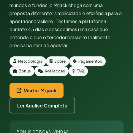
mundos e fundos, o Mrjack chega com uma
proposta diferente: simplicidade e eficiência para o
apostador brasileiro. Testamos a plataforma
durante 45 dias e descobrimos uma casa que
entende o que o torcedor brasileiro realmente
precisa na hora de apostar.
Metodologia
Sobre
Pagamentos
Bonus
Avaliacoes
FAQ
Visitar Mrjack
Ler Analise Completa
BONUS DE BOAS-VINDAS