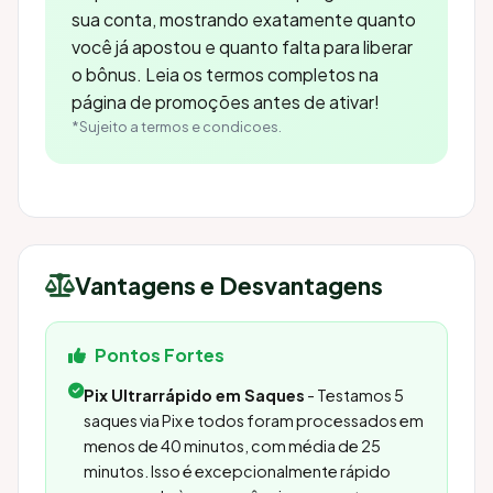
sua conta, mostrando exatamente quanto
você já apostou e quanto falta para liberar
o bônus. Leia os termos completos na
página de promoções antes de ativar!
*Sujeito a termos e condicoes.
Vantagens e Desvantagens
Pontos Fortes
Pix Ultrarrápido em Saques
- Testamos 5
saques via Pix e todos foram processados em
menos de 40 minutos, com média de 25
minutos. Isso é excepcionalmente rápido