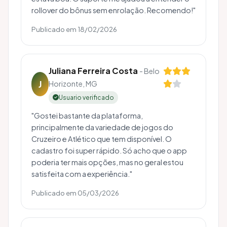
rollover do bônus sem enrolação. Recomendo!"
Publicado em 18/02/2026
Juliana Ferreira Costa
- Belo
J
Horizonte, MG
Usuario verificado
"Gostei bastante da plataforma,
principalmente da variedade de jogos do
Cruzeiro e Atlético que tem disponível. O
cadastro foi super rápido. Só acho que o app
poderia ter mais opções, mas no geral estou
satisfeita com a experiência."
Publicado em 05/03/2026