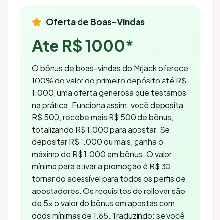
Oferta de Boas-Vindas
Ate R$ 1000*
O bônus de boas-vindas do Mrjack oferece
100% do valor do primeiro depósito até R$
1.000, uma oferta generosa que testamos
na prática. Funciona assim: você deposita
R$ 500, recebe mais R$ 500 de bônus,
totalizando R$ 1.000 para apostar. Se
depositar R$ 1.000 ou mais, ganha o
máximo de R$ 1.000 em bônus. O valor
mínimo para ativar a promoção é R$ 30,
tornando acessível para todos os perfis de
apostadores. Os requisitos de rollover são
de 5x o valor do bônus em apostas com
odds mínimas de 1.65. Traduzindo: se você