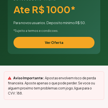
Ate R$ 1000*
Para novos usuarios. Deposito minimo R$ 50.
*Sujeito a termos e condicoes.
Ver Oferta
Aviso Importante:
Apostas envolvem risco de perda
financeira. Aposte apenas o que pode perder. Se voce ou
alguem proximo tem problemas com jogo, ligue para o
CVV: 188.