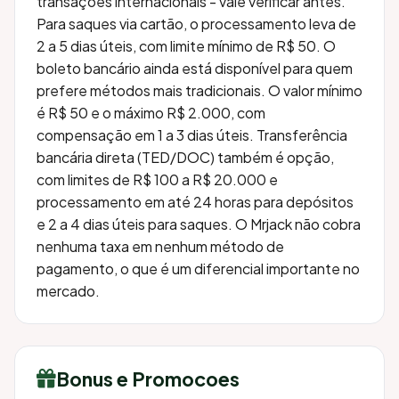
transações internacionais - vale verificar antes.
Para saques via cartão, o processamento leva de
2 a 5 dias úteis, com limite mínimo de R$ 50. O
boleto bancário ainda está disponível para quem
prefere métodos mais tradicionais. O valor mínimo
é R$ 50 e o máximo R$ 2.000, com
compensação em 1 a 3 dias úteis. Transferência
bancária direta (TED/DOC) também é opção,
com limites de R$ 100 a R$ 20.000 e
processamento em até 24 horas para depósitos
e 2 a 4 dias úteis para saques. O Mrjack não cobra
nenhuma taxa em nenhum método de
pagamento, o que é um diferencial importante no
mercado.
Bonus e Promocoes