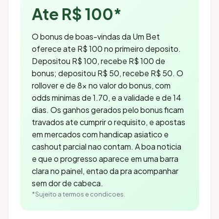
Ate R$ 100*
O bonus de boas-vindas da Um Bet
oferece ate R$ 100 no primeiro deposito.
Depositou R$ 100, recebe R$ 100 de
bonus; depositou R$ 50, recebe R$ 50. O
rollover e de 8x no valor do bonus, com
odds minimas de 1.70, e a validade e de 14
dias. Os ganhos gerados pelo bonus ficam
travados ate cumprir o requisito, e apostas
em mercados com handicap asiatico e
cashout parcial nao contam. A boa noticia
e que o progresso aparece em uma barra
clara no painel, entao da pra acompanhar
sem dor de cabeca.
*Sujeito a termos e condicoes.