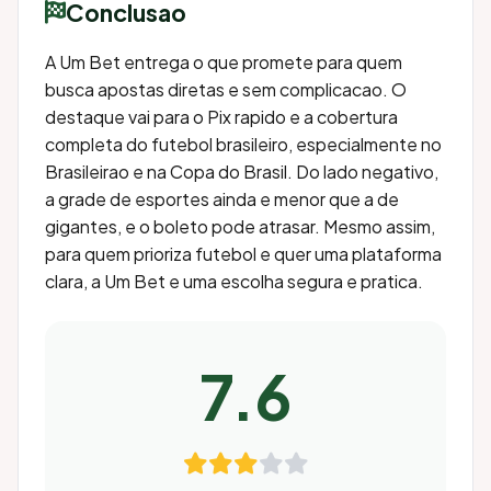
Conclusao
questoes de documentos ou bonus, o email
costuma ser mais detalhado. Guardar o numero
A Um Bet entrega o que promete para quem
do protocolo ajuda caso precise acompanhar a
busca apostas diretas e sem complicacao. O
solicitacao.
destaque vai para o Pix rapido e a cobertura
completa do futebol brasileiro, especialmente no
Brasileirao e na Copa do Brasil. Do lado negativo,
a grade de esportes ainda e menor que a de
gigantes, e o boleto pode atrasar. Mesmo assim,
para quem prioriza futebol e quer uma plataforma
clara, a Um Bet e uma escolha segura e pratica.
7.6