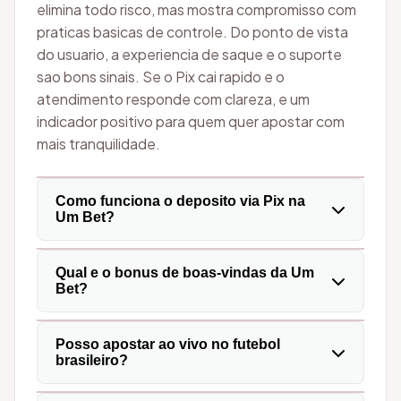
elimina todo risco, mas mostra compromisso com
praticas basicas de controle. Do ponto de vista
do usuario, a experiencia de saque e o suporte
sao bons sinais. Se o Pix cai rapido e o
atendimento responde com clareza, e um
indicador positivo para quem quer apostar com
mais tranquilidade.
Como funciona o deposito via Pix na
Um Bet?
O Pix e o metodo mais rapido: voce gera a chave
Qual e o bonus de boas-vindas da Um
ou QR Code, paga no app do seu banco e o saldo
Bet?
entra em poucos segundos. O minimo costuma
ser R$ 20, o que ajuda quem quer testar com
A Um Bet oferece ate R$ 100 no primeiro
Posso apostar ao vivo no futebol
pouco. Se der erro, normalmente e por limite
deposito, igualando o valor que voce colocar. O
brasileiro?
diario do banco ou dados do cadastro
rollover e de 8x no bonus, com odds minimas de
inconsistentes. Vale conferir CPF e nome
1.70. O prazo para cumprir e de 14 dias, entao e