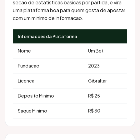
secao de estatisticas basicas por partida, e vira
uma plataforma boa para quem gosta de apostar
com um minimo de informacao.
Informacoes da Plataforma
Nome
Um Bet
Fundacao
2023
Licenca
Gibraltar
Deposito Minimo
R$ 25
Saque Minimo
R$ 30