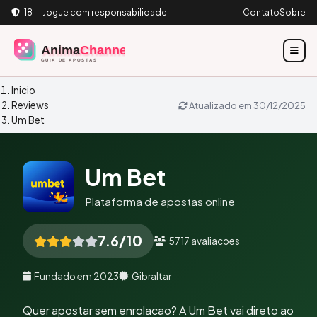
18+ | Jogue com responsabilidade
Contato
Sobre
Inicio
Reviews
Atualizado em 30/12/2025
Um Bet
Um Bet
Plataforma de apostas online
7.6/10
5717 avaliacoes
Fundado em 2023
Gibraltar
Quer apostar sem enrolacao? A Um Bet vai direto ao