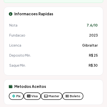
Informacoes Rapidas
Nota
7.6/10
Fundacao
2023
Licenca
Gibraltar
Deposito Min.
R$ 25
Saque Min.
R$ 30
Metodos Aceitos
Pix
Visa
Master
Boleto