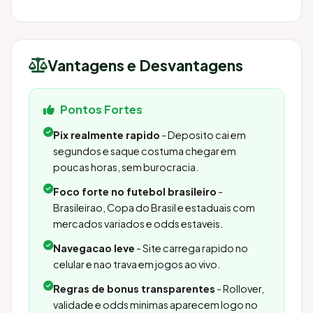
Vantagens e Desvantagens
Pontos Fortes
Pix realmente rapido
- Deposito cai em
segundos e saque costuma chegar em
poucas horas, sem burocracia.
Foco forte no futebol brasileiro
-
Brasileirao, Copa do Brasil e estaduais com
mercados variados e odds estaveis.
Navegacao leve
- Site carrega rapido no
celular e nao trava em jogos ao vivo.
Regras de bonus transparentes
- Rollover,
validade e odds minimas aparecem logo no