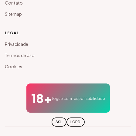
Contato
Sitemap
LEGAL
Privacidade
Termos de Uso
Cookies
18+
Jogue com responsabilidade
SSL
LGPD