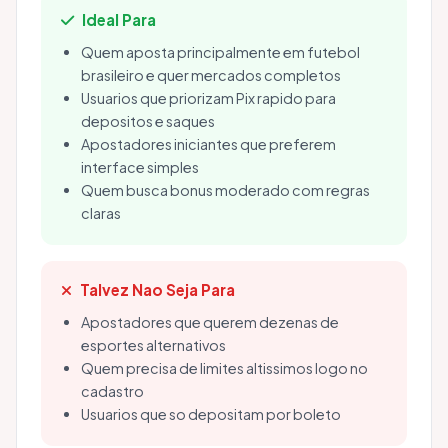
Ideal Para
Quem aposta principalmente em futebol
brasileiro e quer mercados completos
Usuarios que priorizam Pix rapido para
depositos e saques
Apostadores iniciantes que preferem
interface simples
Quem busca bonus moderado com regras
claras
Talvez Nao Seja Para
Apostadores que querem dezenas de
esportes alternativos
Quem precisa de limites altissimos logo no
cadastro
Usuarios que so depositam por boleto