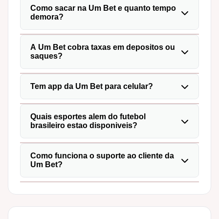
Sim, a Um Bet tem secao ao vivo com foco forte
exatamente como estao no banco para evitar
Como sacar na Um Bet e quanto tempo
bom planejar as apostas. A plataforma mostra o
em futebol brasileiro. Jogos do Brasileirao e Copa
demora?
recusas.
progresso do requisito, o que ajuda a nao se
do Brasil costumam ter varios mercados, incluindo
perder.
escanteios e gols por tempo. A estabilidade do
O saque via Pix e o mais pratico: voce solicita no
A Um Bet cobra taxas em depositos ou
ao vivo depende da sua conexao, mas o site
caixa, informa a chave e aguarda a analise. Em
saques?
costuma responder bem no celular. Em partidas
geral, a aprovacao leva ate 2 horas. Cartao e
grandes, as odds se atualizam rapido.
transferencia podem demorar mais e exigir
Normalmente a Um Bet nao cobra taxas diretas
Tem app da Um Bet para celular?
verificacao adicional. Se for o primeiro saque, a
no Pix. O que pode acontecer e seu banco aplicar
plataforma pode pedir documentos para validar a
tarifas em outros metodos, como transferencia.
A plataforma funciona bem pelo navegador do
conta.
Se aparecer algum custo, ele costuma ser
Quais esportes alem do futebol
celular, com layout responsivo e menus simples.
brasileiro estao disponiveis?
mostrado antes da confirmacao. Vale sempre
Isso resolve para a maioria sem precisar baixar
conferir a tela de pagamento para evitar
nada. Se houver app dedicado, ele costuma
A Um Bet cobre futebol internacional, tenis,
surpresas.
Como funciona o suporte ao cliente da
seguir a mesma experiencia do site. De qualquer
basquete, MMA e alguns eSports. A variedade
Um Bet?
forma, apostar e acompanhar o ao vivo pelo
nao e gigante, mas atende bem para quem quer
mobile e bem tranquilo.
alternar apostas. Se voce gosta de ligas menos
O suporte e feito por chat e email em portugues.
populares, talvez sinta falta de opcoes. Para
O chat costuma responder em poucos minutos e
quem foca no futebol, a cobertura ja e suficiente.
resolve duvidas simples rapidamente. Para