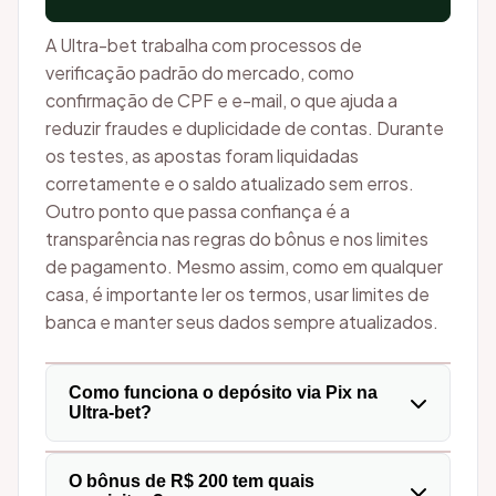
A Ultra-bet trabalha com processos de
verificação padrão do mercado, como
confirmação de CPF e e-mail, o que ajuda a
reduzir fraudes e duplicidade de contas. Durante
os testes, as apostas foram liquidadas
corretamente e o saldo atualizado sem erros.
Outro ponto que passa confiança é a
transparência nas regras do bônus e nos limites
de pagamento. Mesmo assim, como em qualquer
casa, é importante ler os termos, usar limites de
banca e manter seus dados sempre atualizados.
Como funciona o depósito via Pix na
Ultra-bet?
O Pix é simples: você escolhe o valor, gera o QR
O bônus de R$ 200 tem quais
Code e paga pelo app do seu banco. Na maioria