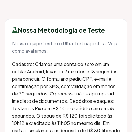
Nossa Metodologia de Teste
Nossa equipe testou o Ultra-bet na pratica. Veja
como avaliamos:
Cadastro: Criamos uma conta do zero em um
celular Android, levando 2 minutos e 18 segundos
para concluir. O formulário pediu CPF, e-mail e
confirmação por SMS, com validação em menos
de 30 segundos. O processo não exigiu upload
imediato de documentos. Depósitos e saques:
Testamos Pix com R$ 50 e o crédito caiu em 38
segundos. O saque de R$ 120 foi solicitado às
10h12 e creditado às 11h05 no mesmo dia. Em
cartão, simulamos um depósito de R$ 80, liberado