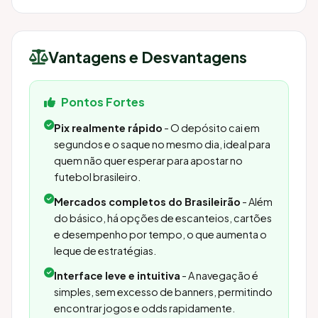
Vantagens e Desvantagens
Pontos Fortes
Pix realmente rápido
- O depósito cai em
segundos e o saque no mesmo dia, ideal para
quem não quer esperar para apostar no
futebol brasileiro.
Mercados completos do Brasileirão
- Além
do básico, há opções de escanteios, cartões
e desempenho por tempo, o que aumenta o
leque de estratégias.
Interface leve e intuitiva
- A navegação é
simples, sem excesso de banners, permitindo
encontrar jogos e odds rapidamente.