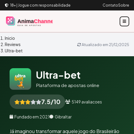
18+ | Jogue com responsabilidade
Contato
Sobre
Inicio
Reviews
Atualizado em 21/12/2025
Ultra-bet
Ultra-bet
Plataforma de apostas online
7.5/10
5149 avaliacoes
Fundado em 2021
Gibraltar
Já imaginou transformar aquele jogo do Brasileirão