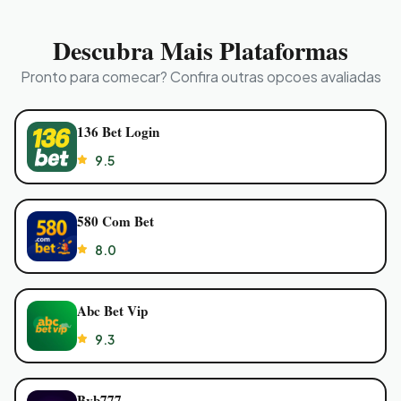
Descubra Mais Plataformas
Pronto para comecar? Confira outras opcoes avaliadas
136 Bet Login
9.5
580 Com Bet
8.0
Abc Bet Vip
9.3
Bvb777