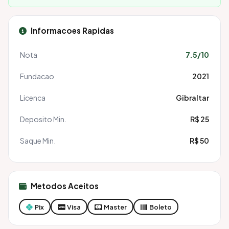
Informacoes Rapidas
Nota
7.5/10
Fundacao
2021
Licenca
Gibraltar
Deposito Min.
R$ 25
Saque Min.
R$ 50
Metodos Aceitos
Pix
Visa
Master
Boleto