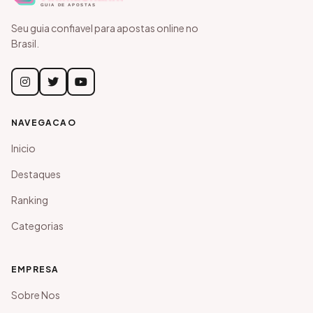
Seu guia confiavel para apostas online no
Brasil.
NAVEGACAO
Inicio
Destaques
Ranking
Categorias
EMPRESA
Sobre Nos