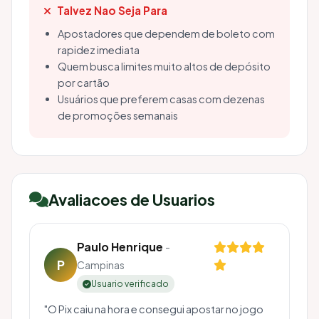
Talvez Nao Seja Para
Apostadores que dependem de boleto com
rapidez imediata
Quem busca limites muito altos de depósito
por cartão
Usuários que preferem casas com dezenas
de promoções semanais
Avaliacoes de Usuarios
Paulo Henrique
-
P
Campinas
Usuario verificado
"O Pix caiu na hora e consegui apostar no jogo