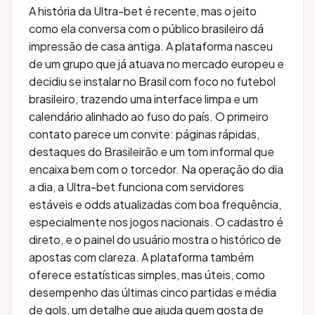
A história da Ultra-bet é recente, mas o jeito
como ela conversa com o público brasileiro dá
impressão de casa antiga. A plataforma nasceu
de um grupo que já atuava no mercado europeu e
decidiu se instalar no Brasil com foco no futebol
brasileiro, trazendo uma interface limpa e um
calendário alinhado ao fuso do país. O primeiro
contato parece um convite: páginas rápidas,
destaques do Brasileirão e um tom informal que
encaixa bem com o torcedor. Na operação do dia
a dia, a Ultra-bet funciona com servidores
estáveis e odds atualizadas com boa frequência,
especialmente nos jogos nacionais. O cadastro é
direto, e o painel do usuário mostra o histórico de
apostas com clareza. A plataforma também
oferece estatísticas simples, mas úteis, como
desempenho das últimas cinco partidas e média
de gols, um detalhe que ajuda quem gosta de