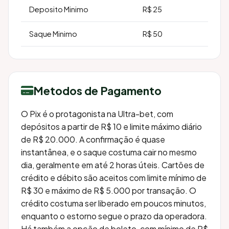
Deposito Minimo
R$ 25
Saque Minimo
R$ 50
Metodos de Pagamento
O Pix é o protagonista na Ultra-bet, com
depósitos a partir de R$ 10 e limite máximo diário
de R$ 20.000. A confirmação é quase
instantânea, e o saque costuma cair no mesmo
dia, geralmente em até 2 horas úteis. Cartões de
crédito e débito são aceitos com limite mínimo de
R$ 30 e máximo de R$ 5.000 por transação. O
crédito costuma ser liberado em poucos minutos,
enquanto o estorno segue o prazo da operadora.
Há também a opção de boleto, com mínimo de R$