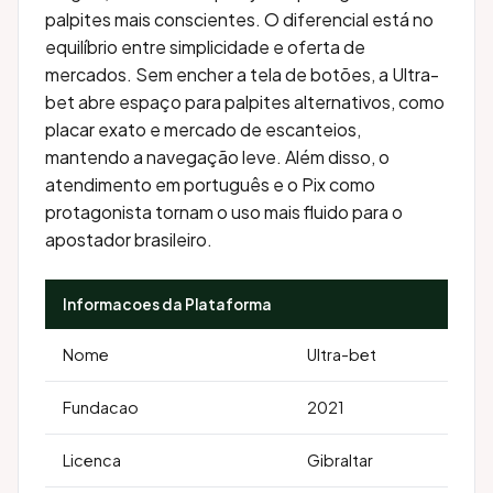
palpites mais conscientes. O diferencial está no
equilíbrio entre simplicidade e oferta de
mercados. Sem encher a tela de botões, a Ultra-
bet abre espaço para palpites alternativos, como
placar exato e mercado de escanteios,
mantendo a navegação leve. Além disso, o
atendimento em português e o Pix como
protagonista tornam o uso mais fluido para o
apostador brasileiro.
Informacoes da Plataforma
Nome
Ultra-bet
Fundacao
2021
Licenca
Gibraltar