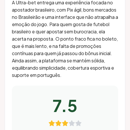
A Ultra-bet entrega uma experiência focada no
oferecem cashout, e durante momentos de alta
apostador brasileiro, com Pix ágil, bons mercados
volatilidade o recurso pode ficar indisponível por
no Brasileirão e uma interface que não atrapalha a
alguns segundos. A recomendação é
emoção do jogo. Para quem gosta de futebol
acompanhar as regras de cada evento.
brasileiro e quer apostar sem burocracia, ela
acerta na proposta. O ponto fraco fica no boleto,
que é mais lento, e na falta de promoções
contínuas para quem já passou do bônus inicial.
Ainda assim, a plataforma se mantém sólida,
equilibrando simplicidade, cobertura esportiva e
suporte em português.
7.5