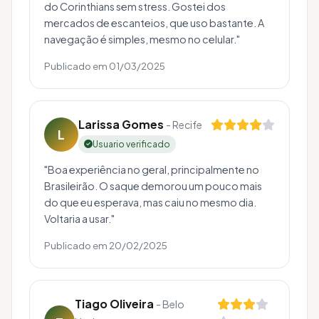
do Corinthians sem stress. Gostei dos
mercados de escanteios, que uso bastante. A
navegação é simples, mesmo no celular."
Publicado em 01/03/2025
Larissa Gomes
- Recife
L
Usuario verificado
"Boa experiência no geral, principalmente no
Brasileirão. O saque demorou um pouco mais
do que eu esperava, mas caiu no mesmo dia.
Voltaria a usar."
Publicado em 20/02/2025
Tiago Oliveira
- Belo