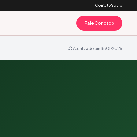
Contato
Sobre
Fale Conosco
Atualizado em 15/01/2026