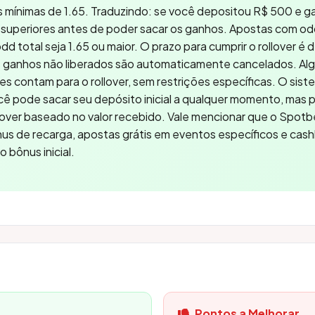
mínimas de 1.65. Traduzindo: se você depositou R$ 500 e g
superiores antes de poder sacar os ganhos. Apostas com odds 
d total seja 1.65 ou maior. O prazo para cumprir o rollover é 
is ganhos não liberados são automaticamente cancelados. Al
s contam para o rollover, sem restrições específicas. O sis
cê pode sacar seu depósito inicial a qualquer momento, mas
llover baseado no valor recebido. Vale mencionar que o Sp
bônus de recarga, apostas grátis em eventos específicos e c
 bônus inicial.
Pontos a Melhorar