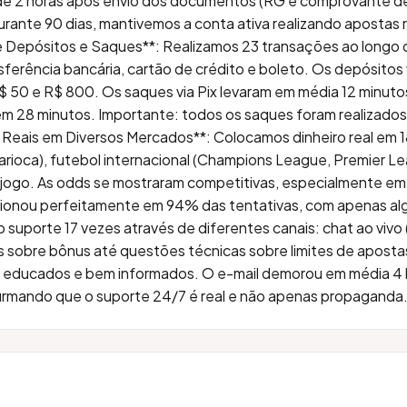
 de 2 horas após envio dos documentos (RG e comprovante d
Durante 90 dias, mantivemos a conta ativa realizando apostas 
 Depósitos e Saques**: Realizamos 23 transações ao longo do
nsferência bancária, cartão de crédito e boleto. Os depósito
$ 50 e R$ 800. Os saques via Pix levaram em média 12 minut
m 28 minutos. Importante: todos os saques foram realizados 
Reais em Diversos Mercados**: Colocamos dinheiro real em 18
, Carioca), futebol internacional (Champions League, Premier 
é-jogo. As odds se mostraram competitivas, especialmente em
cionou perfeitamente em 94% das tentativas, com apenas alg
suporte 17 vezes através de diferentes canais: chat ao vivo (
s sobre bônus até questões técnicas sobre limites de aposta
 educados e bem informados. O e-mail demorou em média 4 
firmando que o suporte 24/7 é real e não apenas propaganda