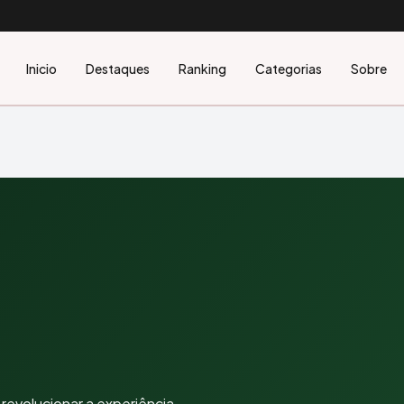
Inicio
Destaques
Ranking
Categorias
Sobre
evolucionar a experiência