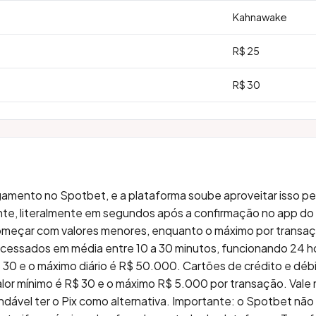
Kahnawake
R$ 25
R$ 30
agamento no Spotbet, e a plataforma soube aproveitar isso p
nte, literalmente em segundos após a confirmação no app do 
omeçar com valores menores, enquanto o máximo por transaçã
cessados em média entre 10 a 30 minutos, funcionando 24 horas
 30 e o máximo diário é R$ 50.000. Cartões de crédito e débi
lor mínimo é R$ 30 e o máximo R$ 5.000 por transação. Val
ndável ter o Pix como alternativa. Importante: o Spotbet 