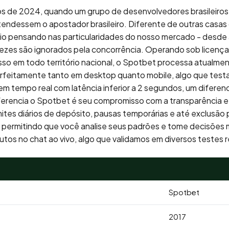
 de 2024, quando um grupo de desenvolvedores brasileiros e
endessem o apostador brasileiro. Diferente de outras casa
ício pensando nas particularidades do nosso mercado - desde 
es são ignorados pela concorrência. Operando sob licença i
o em todo território nacional, o Spotbet processa atualment
perfeitamente tanto em desktop quanto mobile, algo que tes
em tempo real com latência inferior a 2 segundos, um diferen
ferencia o Spotbet é seu compromisso com a transparência e
mites diários de depósito, pausas temporárias e até exclusã
d, permitindo que você analise seus padrões e tome decisões
tos no chat ao vivo, algo que validamos em diversos testes r
Spotbet
2017