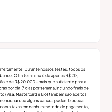
erfeitamente. Durante nossos testes, todos os
banco. O limite mínimo é de apenas R$ 20,
o é de R$ 20.000 - mais que suficiente para a
 por dia, 7 dias por semana, incluindo finais de
to (Visa, Mastercard e Elo) também são aceitos,
e mencionar que alguns bancos podem bloquear
não cobra taxas em nenhum método de pagamento,