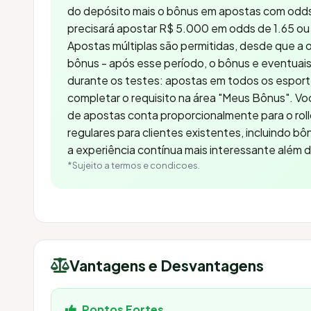
do depósito mais o bônus em apostas com odds 
precisará apostar R$ 5.000 em odds de 1.65 ou 
Apostas múltiplas são permitidas, desde que a od
bônus - após esse período, o bônus e eventua
durante os testes: apostas em todos os esporte
completar o requisito na área "Meus Bônus". Vo
de apostas conta proporcionalmente para o ro
regulares para clientes existentes, incluindo 
a experiência contínua mais interessante além do
*Sujeito a termos e condicoes.
Vantagens e Desvantagens
Pontos Fortes