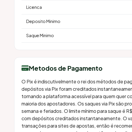
Licenca
Deposito Minimo
Saque Minimo
Metodos de Pagamento
O Pix é indiscutivelmente o rei dos métodos de p
depósitos via Pix foram creditados instantaneame
tornando a plataforma acessível para quem quer c
maioria dos apostadores. Os saques via Pix são pro
semana e feriados. O limite mínimo para saque é R$
com depósitos creditados instantaneamente. O va
transações para sites de apostas, então é recome