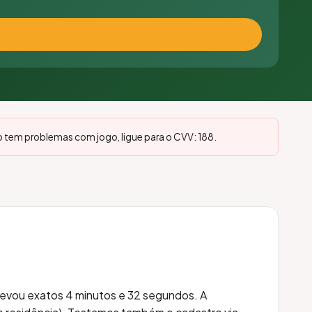
 tem problemas com jogo, ligue para o CVV: 188.
levou exatos 4 minutos e 32 segundos. A