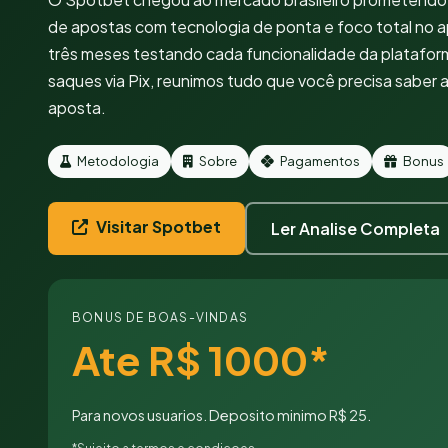
de apostas com tecnologia de ponta e foco total no 
três meses testando cada funcionalidade da platafor
saques via Pix, reunimos tudo que você precisa saber a
aposta.
Metodologia
Sobre
Pagamentos
Bonus
Visitar Spotbet
Ler Analise Completa
BONUS DE BOAS-VINDAS
Ate R$ 1000*
Para novos usuarios. Deposito minimo R$ 25.