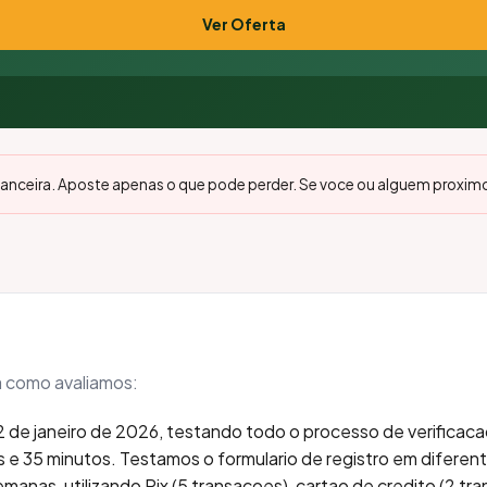
Ver Oferta
nanceira. Aposte apenas o que pode perder. Se voce ou alguem proximo
a como avaliamos:
 de janeiro de 2026, testando todo o processo de verificaca
 e 35 minutos. Testamos o formulario de registro em diferente
nas, utilizando Pix (5 transacoes), cartao de credito (2 tra