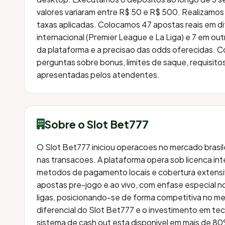
valores variaram entre R$ 50 e R$ 500. Realizamo
taxas aplicadas. Colocamos 47 apostas reais em dife
internacional (Premier League e La Liga) e 7 em ou
da plataforma e a precisao das odds oferecidas. C
perguntas sobre bonus, limites de saque, requisito
apresentadas pelos atendentes.
Sobre o Slot Bet777
O Slot Bet777 iniciou operacoes no mercado brasi
nas transacoes. A plataforma opera sob licenca in
metodos de pagamento locais e cobertura extensiva
apostas pre-jogo e ao vivo, com enfase especial n
ligas, posicionando-se de forma competitiva no me
diferencial do Slot Bet777 e o investimento em te
sistema de cash out esta disponivel em mais de 8