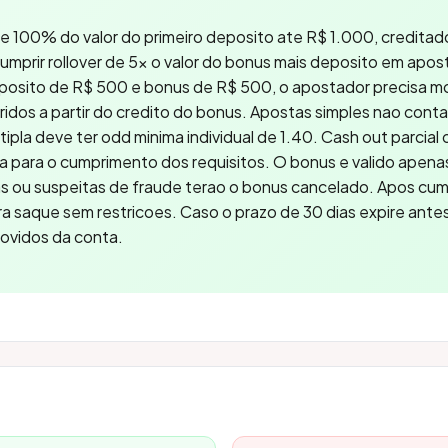
e 100% do valor do primeiro deposito ate R$ 1.000, credita
umprir rollover de 5x o valor do bonus mais deposito em apos
deposito de R$ 500 e bonus de R$ 500, o apostador precisa 
orridos a partir do credito do bonus. Apostas simples nao cont
tipla deve ter odd minima individual de 1.40. Cash out parci
ta para o cumprimento dos requisitos. O bonus e valido apenas
 ou suspeitas de fraude terao o bonus cancelado. Apos cumpr
a saque sem restricoes. Caso o prazo de 30 dias expire ante
ovidos da conta.