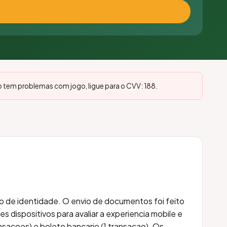
 tem problemas com jogo, ligue para o CVV: 188.
o de identidade. O envio de documentos foi feito
s dispositivos para avaliar a experiencia mobile e
nsacoes) e boleto bancario (1 transacao). Os