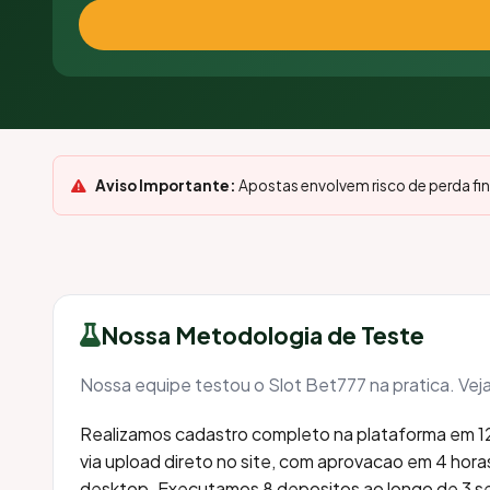
Aviso Importante:
Apostas envolvem risco de perda fi
Nossa Metodologia de Teste
Nossa equipe testou o Slot Bet777 na pratica. Vej
Realizamos cadastro completo na plataforma em 12
via upload direto no site, com aprovacao em 4 horas
desktop. Executamos 8 depositos ao longo de 3 sema