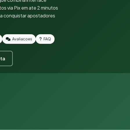
s via Pix em ate 2 minutos
ca conquistar apostadores
Avaliacoes
FAQ
eta