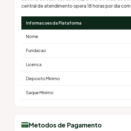
central de atendimento opera 18 horas por dia co
Informacoes da Plataforma
Nome
Fundacao
Licenca
Deposito Minimo
Saque Minimo
Metodos de Pagamento