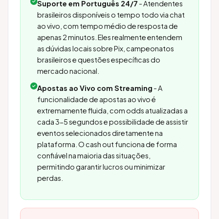
Suporte em Português 24/7
- Atendentes
brasileiros disponíveis o tempo todo via chat
ao vivo, com tempo médio de resposta de
apenas 2 minutos. Eles realmente entendem
as dúvidas locais sobre Pix, campeonatos
brasileiros e questões específicas do
mercado nacional.
Apostas ao Vivo com Streaming
- A
funcionalidade de apostas ao vivo é
extremamente fluida, com odds atualizadas a
cada 3-5 segundos e possibilidade de assistir
eventos selecionados diretamente na
plataforma. O cash out funciona de forma
confiável na maioria das situações,
permitindo garantir lucros ou minimizar
perdas.