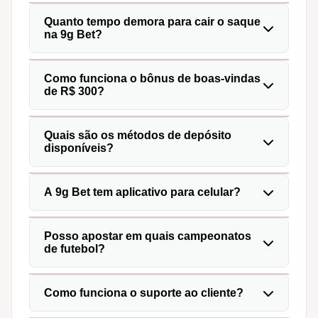
Quanto tempo demora para cair o saque
na 9g Bet?
Os saques via Pix na 9g Bet são processados de
Como funciona o bônus de boas-vindas
forma extremamente rápida, com tempo médio
de R$ 300?
entre 8 e 20 minutos durante horário comercial.
Em nossos testes práticos, realizamos três
O bônus de boas-vindas da 9g Bet oferece
Quais são os métodos de depósito
saques diferentes e o mais rápido caiu em apenas
100% do valor do seu primeiro depósito até o
disponíveis?
8 minutos, enquanto o mais demorado levou 19
limite máximo de R$ 300. Para receber, você
minutos. Esse é um dos tempos mais ágeis do
precisa criar sua conta, completar a verificação
A 9g Bet oferece diversos métodos de depósito
mercado brasileiro de apostas esportivas. Nos
A 9g Bet tem aplicativo para celular?
de identidade e fazer um depósito mínimo de R$
adaptados ao mercado brasileiro. O Pix é o mais
finais de semana e feriados, o processamento
30. O valor do bônus é creditado
popular e recomendado, com depósito mínimo de
Atualmente, a 9g Bet não possui aplicativo nativo
pode levar até 2 horas, mas ainda assim é
automaticamente junto com seu depósito,
apenas R$ 20, máximo de R$ 10.000 por
Posso apostar em quais campeonatos
para iOS ou Android disponível nas lojas oficiais.
consideravelmente mais rápido que a maioria das
dobrando seu saldo inicial disponível para
de futebol?
transação e crédito instantâneo na conta. Basta
No entanto, a plataforma oferece uma versão
plataformas concorrentes. É importante ressaltar
apostas. Para poder sacar os ganhos gerados
gerar o QR Code na área de depósitos e
mobile extremamente otimizada que funciona
que para o primeiro saque, você precisará ter
A 9g Bet oferece cobertura excepcional de
pelo bônus, é necessário cumprir um rollover de
escanear pelo app do seu banco. Cartões de
Como funciona o suporte ao cliente?
perfeitamente através do navegador do seu
completado a verificação de identidade enviando
futebol, especialmente das competições
5x o valor do bônus em apostas com odds
crédito e débito Visa e Mastercard também são
smartphone ou tablet. Durante nossos testes, a
seus documentos (RG ou CNH e comprovante de
brasileiras. Você encontra todas as partidas do