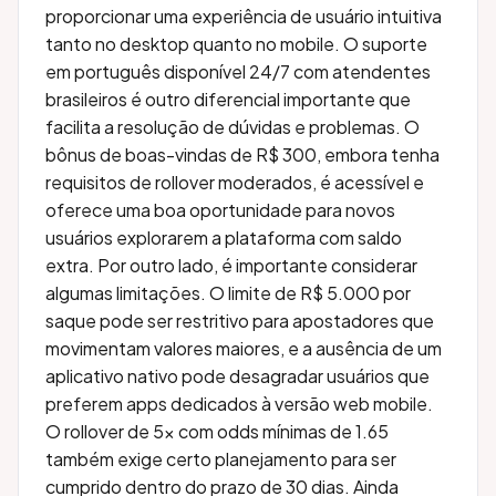
competições de seleções como Copa do Mundo,
experiência, o suporte foi eficiente em resolver
proporcionar uma experiência de usuário intuitiva
conformidade com regulamentações de
Eurocopa e Copa América. Além disso, você pode
questões sobre limites de conta,
tanto no desktop quanto no mobile. O suporte
prevenção à lavagem de dinheiro. Após a
apostar em ligas menores da América do Sul, Ásia,
esclarecimentos sobre rollover de bônus e até
em português disponível 24/7 com atendentes
verificação inicial ser aprovada, os saques
África e até campeonatos de categorias de base.
problemas técnicos simulados, demonstrando
brasileiros é outro diferencial importante que
subsequentes são processados
preparo e disposição para ajudar.
facilita a resolução de dúvidas e problemas. O
automaticamente sem necessidade de nova
bônus de boas-vindas de R$ 300, embora tenha
validação, desde que você utilize a mesma conta
requisitos de rollover moderados, é acessível e
bancária cadastrada.
oferece uma boa oportunidade para novos
usuários explorarem a plataforma com saldo
extra. Por outro lado, é importante considerar
algumas limitações. O limite de R$ 5.000 por
saque pode ser restritivo para apostadores que
movimentam valores maiores, e a ausência de um
aplicativo nativo pode desagradar usuários que
preferem apps dedicados à versão web mobile.
O rollover de 5x com odds mínimas de 1.65
também exige certo planejamento para ser
cumprido dentro do prazo de 30 dias. Ainda