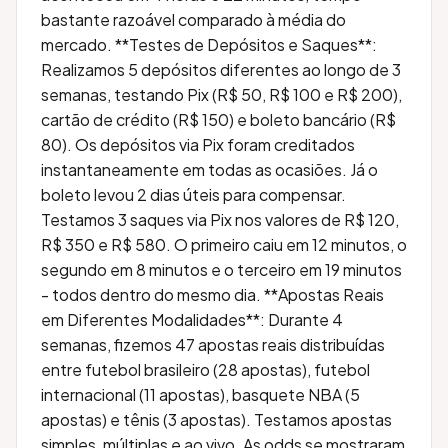
bastante razoável comparado à média do
mercado. **Testes de Depósitos e Saques**:
Realizamos 5 depósitos diferentes ao longo de 3
semanas, testando Pix (R$ 50, R$ 100 e R$ 200),
cartão de crédito (R$ 150) e boleto bancário (R$
80). Os depósitos via Pix foram creditados
instantaneamente em todas as ocasiões. Já o
boleto levou 2 dias úteis para compensar.
Testamos 3 saques via Pix nos valores de R$ 120,
R$ 350 e R$ 580. O primeiro caiu em 12 minutos, o
segundo em 8 minutos e o terceiro em 19 minutos
- todos dentro do mesmo dia. **Apostas Reais
em Diferentes Modalidades**: Durante 4
semanas, fizemos 47 apostas reais distribuídas
entre futebol brasileiro (28 apostas), futebol
internacional (11 apostas), basquete NBA (5
apostas) e tênis (3 apostas). Testamos apostas
simples, múltiplas e ao vivo. As odds se mostraram