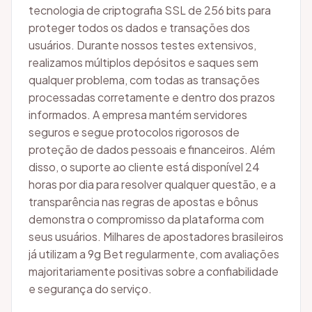
tecnologia de criptografia SSL de 256 bits para
proteger todos os dados e transações dos
usuários. Durante nossos testes extensivos,
realizamos múltiplos depósitos e saques sem
qualquer problema, com todas as transações
processadas corretamente e dentro dos prazos
informados. A empresa mantém servidores
seguros e segue protocolos rigorosos de
proteção de dados pessoais e financeiros. Além
disso, o suporte ao cliente está disponível 24
horas por dia para resolver qualquer questão, e a
transparência nas regras de apostas e bônus
demonstra o compromisso da plataforma com
seus usuários. Milhares de apostadores brasileiros
já utilizam a 9g Bet regularmente, com avaliações
majoritariamente positivas sobre a confiabilidade
e segurança do serviço.