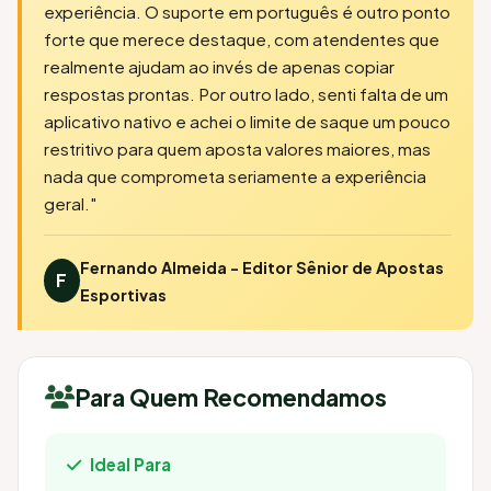
experiência. O suporte em português é outro ponto
forte que merece destaque, com atendentes que
realmente ajudam ao invés de apenas copiar
respostas prontas. Por outro lado, senti falta de um
aplicativo nativo e achei o limite de saque um pouco
restritivo para quem aposta valores maiores, mas
nada que comprometa seriamente a experiência
geral."
Fernando Almeida - Editor Sênior de Apostas
F
Esportivas
Para Quem Recomendamos
Ideal Para