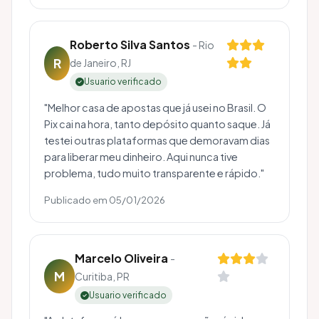
Roberto Silva Santos
- Rio
R
de Janeiro, RJ
Usuario verificado
"Melhor casa de apostas que já usei no Brasil. O
Pix cai na hora, tanto depósito quanto saque. Já
testei outras plataformas que demoravam dias
para liberar meu dinheiro. Aqui nunca tive
problema, tudo muito transparente e rápido."
Publicado em 05/01/2026
Marcelo Oliveira
-
M
Curitiba, PR
Usuario verificado