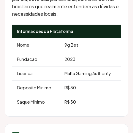
brasileiros que realmente entendem as dúvidas e
necessidades locais.
Informacoes da Plataforma
Nome
9g Bet
Fundacao
2023
Licenca
Malta Gaming Authority
Deposito Minimo
R$ 30
Saque Minimo
R$ 30