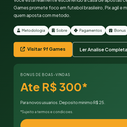
Games promete foco em futebol brasileiro, Pix agil e 
quem aposta com metodo.
Metodologia
Sobre
Pagamentos
Bonus
Visitar 9f Games
Ler Analise Complet
BONUS DE BOAS-VINDAS
Ate R$ 300*
Para novos usuarios. Deposito minimo R$ 25.
*Sujeito a termos e condicoes.