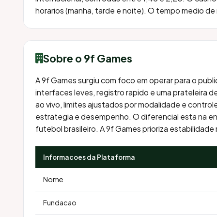
horarios (manha, tarde e noite). O tempo medio de r
Sobre o 9f Games
A 9f Games surgiu com foco em operar para o public
interfaces leves, registro rapido e uma prateleira 
ao vivo, limites ajustados por modalidade e control
estrategia e desempenho. O diferencial esta na ent
futebol brasileiro. A 9f Games prioriza estabilidade
Informacoes da Plataforma
Nome
Fundacao