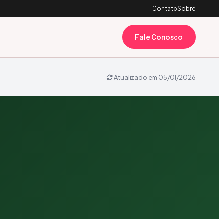
Contato
Sobre
Fale Conosco
Atualizado em 05/01/2026