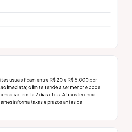
ites usuais ficam entre R$ 20 e R$ 5.000 por
cao imediata; o limite tende a ser menor e pode
ensacao em 1 a 2 dias uteis. A transferencia
Games informa taxas e prazos antes da