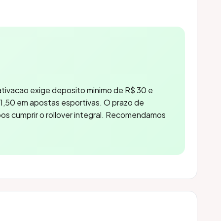
ativacao exige deposito minimo de R$ 30 e
e 1,50 em apostas esportivas. O prazo de
os cumprir o rollover integral. Recomendamos