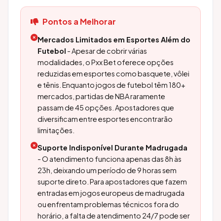
Pontos a Melhorar
Mercados Limitados em Esportes Além do
Futebol
- Apesar de cobrir várias
modalidades, o Pxx Bet oferece opções
reduzidas em esportes como basquete, vôlei
e tênis. Enquanto jogos de futebol têm 180+
mercados, partidas de NBA raramente
passam de 45 opções. Apostadores que
diversificam entre esportes encontrarão
limitações.
Suporte Indisponível Durante Madrugada
- O atendimento funciona apenas das 8h às
23h, deixando um período de 9 horas sem
suporte direto. Para apostadores que fazem
entradas em jogos europeus de madrugada
ou enfrentam problemas técnicos fora do
horário, a falta de atendimento 24/7 pode ser