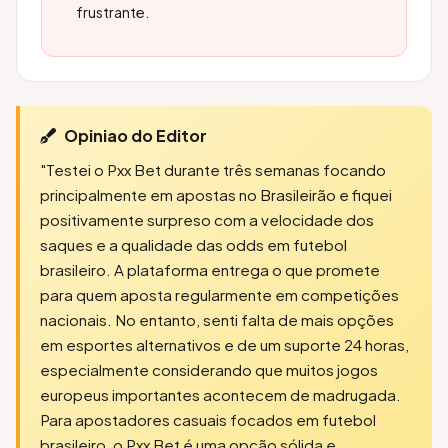
frustrante.
Opiniao do Editor
"Testei o Pxx Bet durante três semanas focando
principalmente em apostas no Brasileirão e fiquei
positivamente surpreso com a velocidade dos
saques e a qualidade das odds em futebol
brasileiro. A plataforma entrega o que promete
para quem aposta regularmente em competições
nacionais. No entanto, senti falta de mais opções
em esportes alternativos e de um suporte 24 horas,
especialmente considerando que muitos jogos
europeus importantes acontecem de madrugada.
Para apostadores casuais focados em futebol
brasileiro, o Pxx Bet é uma opção sólida e