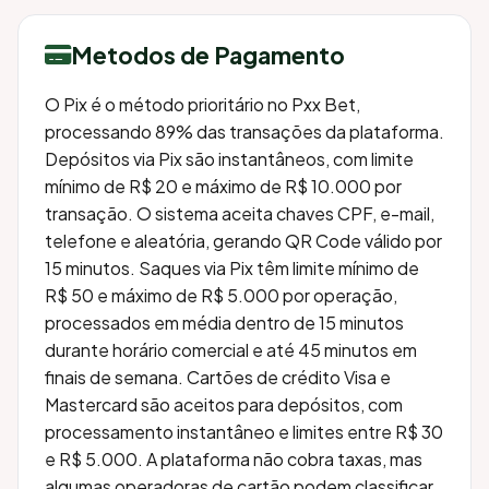
Metodos de Pagamento
O Pix é o método prioritário no Pxx Bet,
processando 89% das transações da plataforma.
Depósitos via Pix são instantâneos, com limite
mínimo de R$ 20 e máximo de R$ 10.000 por
transação. O sistema aceita chaves CPF, e-mail,
telefone e aleatória, gerando QR Code válido por
15 minutos. Saques via Pix têm limite mínimo de
R$ 50 e máximo de R$ 5.000 por operação,
processados em média dentro de 15 minutos
durante horário comercial e até 45 minutos em
finais de semana. Cartões de crédito Visa e
Mastercard são aceitos para depósitos, com
processamento instantâneo e limites entre R$ 30
e R$ 5.000. A plataforma não cobra taxas, mas
algumas operadoras de cartão podem classificar