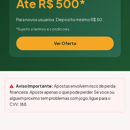
Ate R$ 500*
Para novos usuarios. Deposito minimo R$ 50.
*Sujeito a termos e condicoes.
Ver Oferta
Aviso Importante:
Apostas envolvem risco de perda
financeira. Aposte apenas o que pode perder. Se voce ou
alguem proximo tem problemas com jogo, ligue para o
CVV: 188.