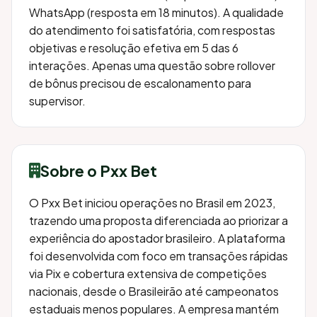
WhatsApp (resposta em 18 minutos). A qualidade
do atendimento foi satisfatória, com respostas
objetivas e resolução efetiva em 5 das 6
interações. Apenas uma questão sobre rollover
de bônus precisou de escalonamento para
supervisor.
Sobre o Pxx Bet
O Pxx Bet iniciou operações no Brasil em 2023,
trazendo uma proposta diferenciada ao priorizar a
experiência do apostador brasileiro. A plataforma
foi desenvolvida com foco em transações rápidas
via Pix e cobertura extensiva de competições
nacionais, desde o Brasileirão até campeonatos
estaduais menos populares. A empresa mantém