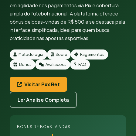
em agilidade nos pagamentos via Pix e cobertura
ampla do futebol nacional. A plataforma oferece
bônus de boas-vindas de R$ 500 e se destaca pela
interface simplificada, ideal para quem busca
praticidade nas apostas esportivas.
Metodologia
Sobre
Pagamentos
Bonus
Avaliacoes
FAQ
Visitar Pxx Bet
Ler Analise Completa
BONUS DE BOAS-VINDAS