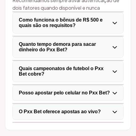
Recomendamos sempre ativar autenticação de
dois fatores quando disponível e nunca
compartilhar credenciais de acesso. O Pxx Bet
Como funciona o bônus de R$ 500 e
também oferece ferramentas de jogo
quais são os requisitos?
responsável, incluindo limites de depósito e
autoexclusão temporária, demonstrando
O bônus de boas-vindas credita 100% do
Quanto tempo demora para sacar
compromisso com a segurança não apenas
primeiro depósito até R$ 500, mas vem com
dinheiro do Pxx Bet?
técnica mas também do bem-estar dos usuários.
rollover de 5x em apostas múltiplas. Isso significa
que se você depositar R$ 300 e receber R$ 300
Saques via Pix no Pxx Bet são processados em
Quais campeonatos de futebol o Pxx
de bônus, precisará apostar R$ 1.500 (300 x 5)
média dentro de 12 a 15 minutos durante horário
Bet cobre?
em múltiplas qualificadas antes de poder sacar.
comercial. Em nossos testes, o saque mais rápido
Cada múltipla deve ter no mínimo 3 seleções com
levou 6 minutos e o mais lento 28 minutos, ambos
O Pxx Bet oferece cobertura completa do
odds de 1.65 ou superior por seleção. O prazo de
Posso apostar pelo celular no Pxx Bet?
realizados em dias úteis. Finais de semana podem
futebol brasileiro, incluindo Séries A, B e C do
30 dias para cumprir o rollover é razoável mas
apresentar leve atraso, com alguns saques
Brasileirão com mais de 180 mercados por partida
Sim, o Pxx Bet funciona perfeitamente em
exige planejamento. Apostas simples não
chegando a 45 minutos, mas ainda assim dentro
da elite. Todos os campeonatos estaduais estão
O Pxx Bet oferece apostas ao vivo?
dispositivos móveis através do navegador, sem
contam, e se você usar cashout, aquela aposta
de prazo aceitável. O primeiro saque pode
disponíveis, desde os tradicionais Paulistão,
necessidade de baixar aplicativo. A plataforma foi
não contribui para o requisito. Mercados
demorar um pouco mais porque a plataforma
Sim, o Pxx Bet disponibiliza apostas ao vivo para a
Carioca e Gaúcho até competições menores
otimizada para telas menores e conexões
específicos como ambas marcam e escanteios
precisa verificar sua identidade e documentos.
maioria dos jogos de futebol brasileiro e
como Alagoano, Sergipano e Acreano. Esta