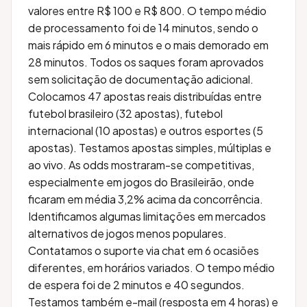
valores entre R$ 100 e R$ 800. O tempo médio
de processamento foi de 14 minutos, sendo o
mais rápido em 6 minutos e o mais demorado em
28 minutos. Todos os saques foram aprovados
sem solicitação de documentação adicional.
Colocamos 47 apostas reais distribuídas entre
futebol brasileiro (32 apostas), futebol
internacional (10 apostas) e outros esportes (5
apostas). Testamos apostas simples, múltiplas e
ao vivo. As odds mostraram-se competitivas,
especialmente em jogos do Brasileirão, onde
ficaram em média 3,2% acima da concorrência.
Identificamos algumas limitações em mercados
alternativos de jogos menos populares.
Contatamos o suporte via chat em 6 ocasiões
diferentes, em horários variados. O tempo médio
de espera foi de 2 minutos e 40 segundos.
Testamos também e-mail (resposta em 4 horas) e