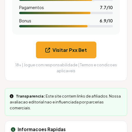
Pagamentos
7.7/10
Bonus
6.9/10
Visitar Pxx Bet
18+ | Jogue com responsabilidade | Termos e condicoes
aplicaveis
Transparencia:
Este site contem links de afiliados. Nossa
avaliacao editorial nao e influenciada por parcerias
comerciais.
Informacoes Rapidas