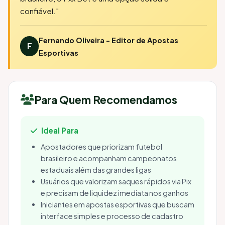
confiável."
Fernando Oliveira - Editor de Apostas
F
Esportivas
Para Quem Recomendamos
Ideal Para
Apostadores que priorizam futebol
brasileiro e acompanham campeonatos
estaduais além das grandes ligas
Usuários que valorizam saques rápidos via Pix
e precisam de liquidez imediata nos ganhos
Iniciantes em apostas esportivas que buscam
interface simples e processo de cadastro