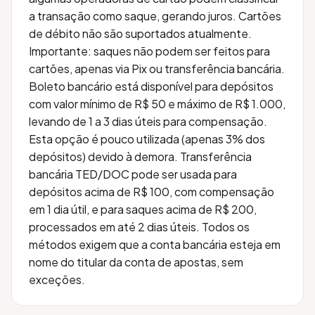
a transação como saque, gerando juros. Cartões
de débito não são suportados atualmente.
Importante: saques não podem ser feitos para
cartões, apenas via Pix ou transferência bancária.
Boleto bancário está disponível para depósitos
com valor mínimo de R$ 50 e máximo de R$ 1.000,
levando de 1 a 3 dias úteis para compensação.
Esta opção é pouco utilizada (apenas 3% dos
depósitos) devido à demora. Transferência
bancária TED/DOC pode ser usada para
depósitos acima de R$ 100, com compensação
em 1 dia útil, e para saques acima de R$ 200,
processados em até 2 dias úteis. Todos os
métodos exigem que a conta bancária esteja em
nome do titular da conta de apostas, sem
exceções.