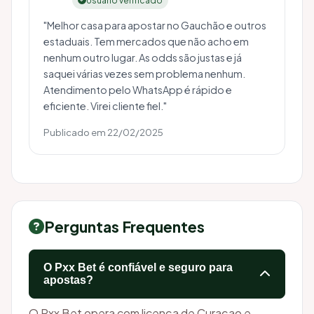
Usuario verificado
"Melhor casa para apostar no Gauchão e outros
estaduais. Tem mercados que não acho em
nenhum outro lugar. As odds são justas e já
saquei várias vezes sem problema nenhum.
Atendimento pelo WhatsApp é rápido e
eficiente. Virei cliente fiel."
Publicado em 22/02/2025
Perguntas Frequentes
O Pxx Bet é confiável e seguro para
apostas?
O Pxx Bet opera com licença de Curaçao e