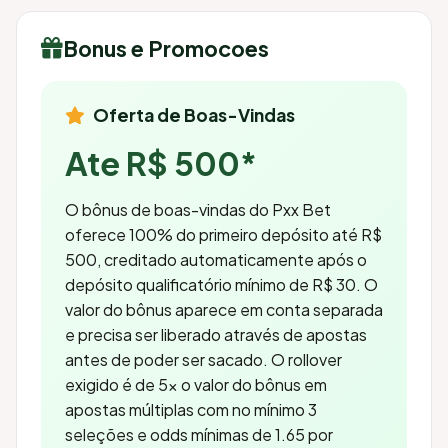
Bonus e Promocoes
Oferta de Boas-Vindas
Ate R$ 500*
O bônus de boas-vindas do Pxx Bet
oferece 100% do primeiro depósito até R$
500, creditado automaticamente após o
depósito qualificatório mínimo de R$ 30. O
valor do bônus aparece em conta separada
e precisa ser liberado através de apostas
antes de poder ser sacado. O rollover
exigido é de 5x o valor do bônus em
apostas múltiplas com no mínimo 3
seleções e odds mínimas de 1.65 por