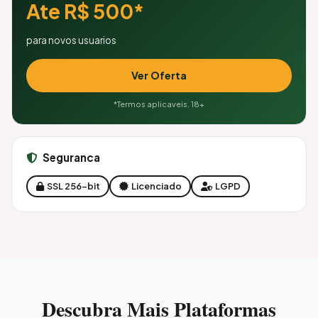
Ate R$ 500*
para novos usuarios
Ver Oferta
*Termos aplicaveis. 18+
Seguranca
SSL 256-bit
Licenciado
LGPD
Descubra Mais Plataformas