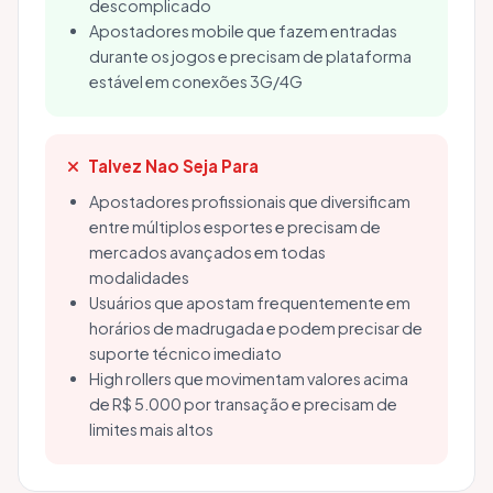
descomplicado
Apostadores mobile que fazem entradas
durante os jogos e precisam de plataforma
estável em conexões 3G/4G
Talvez Nao Seja Para
Apostadores profissionais que diversificam
entre múltiplos esportes e precisam de
mercados avançados em todas
modalidades
Usuários que apostam frequentemente em
horários de madrugada e podem precisar de
suporte técnico imediato
High rollers que movimentam valores acima
de R$ 5.000 por transação e precisam de
limites mais altos