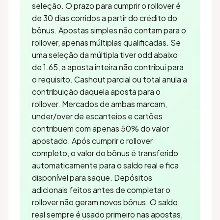
seleção. O prazo para cumprir o rollover é
de 30 dias corridos a partir do crédito do
bônus. Apostas simples não contam para o
rollover, apenas múltiplas qualificadas. Se
uma seleção da múltipla tiver odd abaixo
de 1.65, a aposta inteira não contribui para
o requisito. Cashout parcial ou total anula a
contribuição daquela aposta para o
rollover. Mercados de ambas marcam,
under/over de escanteios e cartões
contribuem com apenas 50% do valor
apostado. Após cumprir o rollover
completo, o valor do bônus é transferido
automaticamente para o saldo real e fica
disponível para saque. Depósitos
adicionais feitos antes de completar o
rollover não geram novos bônus. O saldo
real sempre é usado primeiro nas apostas,