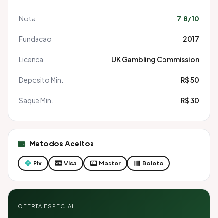
Nota
7.8/10
Fundacao
2017
Licenca
UK Gambling Commission
Deposito Min.
R$ 50
Saque Min.
R$ 30
Metodos Aceitos
Pix
Visa
Master
Boleto
OFERTA ESPECIAL