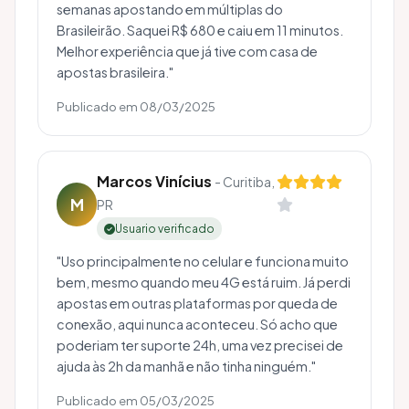
semanas apostando em múltiplas do
Brasileirão. Saquei R$ 680 e caiu em 11 minutos.
Melhor experiência que já tive com casa de
apostas brasileira."
Publicado em 08/03/2025
Marcos Vinícius
- Curitiba,
M
PR
Usuario verificado
"Uso principalmente no celular e funciona muito
bem, mesmo quando meu 4G está ruim. Já perdi
apostas em outras plataformas por queda de
conexão, aqui nunca aconteceu. Só acho que
poderiam ter suporte 24h, uma vez precisei de
ajuda às 2h da manhã e não tinha ninguém."
Publicado em 05/03/2025