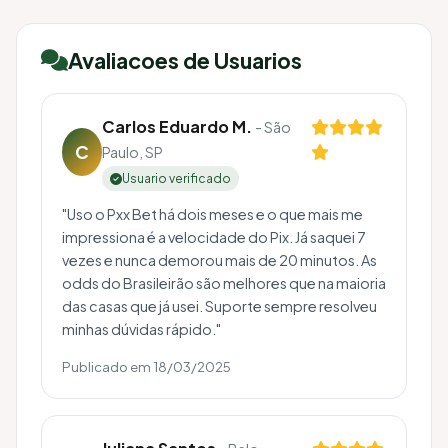
Avaliacoes de Usuarios
Carlos Eduardo M.
- São
C
Paulo, SP
Usuario verificado
"Uso o Pxx Bet há dois meses e o que mais me
impressiona é a velocidade do Pix. Já saquei 7
vezes e nunca demorou mais de 20 minutos. As
odds do Brasileirão são melhores que na maioria
das casas que já usei. Suporte sempre resolveu
minhas dúvidas rápido."
Publicado em 18/03/2025