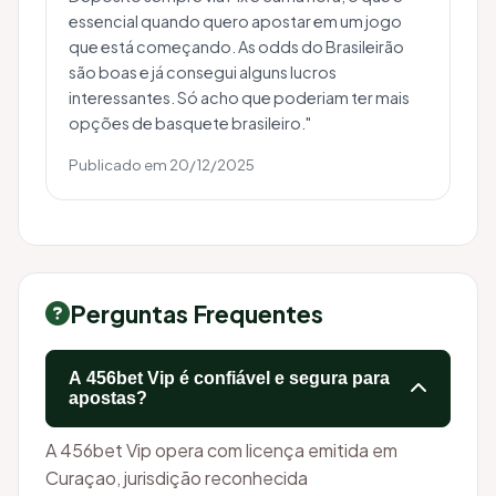
essencial quando quero apostar em um jogo
que está começando. As odds do Brasileirão
são boas e já consegui alguns lucros
interessantes. Só acho que poderiam ter mais
opções de basquete brasileiro."
Publicado em 20/12/2025
Perguntas Frequentes
A 456bet Vip é confiável e segura para
apostas?
A 456bet Vip opera com licença emitida em
Curaçao, jurisdição reconhecida