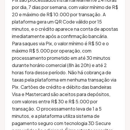
por dia, 7 dias por semana, com valor mínimo de R$
20 e máximo de R$ 10.000 por transação. A
plataforma gera um QR Code válido por 15
minutos, e o crédito aparece na conta de apostas
imediatamente após a confirmação bancária.
Para saques via Pix, o valor mínimo é R$ 50 e o
máximo R$ 5.000 por operação, com
processamento prometido em até 30 minutos
durante horário comercial (8h às 20h) e até 2
horas fora desse período. Não há cobrança de
taxas pela plataforma em nenhuma transação via
Pix. Cartões de crédito e débito das bandeiras
Visa e Mastercard são aceitos para depósitos,
com valores entre R$ 30 e R$ 5.000 por
transação. O processamento leva de 1 a 5
minutos, e a plataforma utiliza sistema de
pagamento seguro com tecnologia 3D Secure