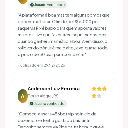
Usuario verificado
"A plataforma é boa mas tem alguns pontos que
podem melhorar. O limite de R$ 5.000 por
saque via Pix é baixo para quem aposta valores
maiores, tive que fazer três saques separados
quando ganhei uma múltipla boa. Além disso, o
rollover do bônus é meio alto, levei quase todo
o prazo de 30 dias para completar."
Publicado em 29/12/2025
Anderson Luiz Ferreira
-
A
Porto Alegre, RS
Usuario verificado
"Comecei a usar a 456bet Vip no início de
dezembro e tenho gostado bastante.
Deposito sempre via Pix e cai na hora, o que é