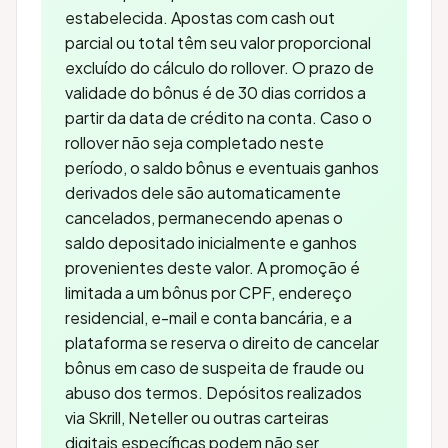
estabelecida. Apostas com cash out
parcial ou total têm seu valor proporcional
excluído do cálculo do rollover. O prazo de
validade do bônus é de 30 dias corridos a
partir da data de crédito na conta. Caso o
rollover não seja completado neste
período, o saldo bônus e eventuais ganhos
derivados dele são automaticamente
cancelados, permanecendo apenas o
saldo depositado inicialmente e ganhos
provenientes deste valor. A promoção é
limitada a um bônus por CPF, endereço
residencial, e-mail e conta bancária, e a
plataforma se reserva o direito de cancelar
bônus em caso de suspeita de fraude ou
abuso dos termos. Depósitos realizados
via Skrill, Neteller ou outras carteiras
digitais específicas podem não ser