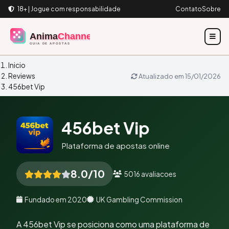
18+ | Jogue com responsabilidade
Contato
Sobre
Inicio
Reviews
Atualizado em 15/01/2026
456bet Vip
456bet Vip
Plataforma de apostas online
8.0/10
5016 avaliacoes
Fundado em 2020
UK Gambling Commission
A 456bet Vip se posiciona como uma plataforma de