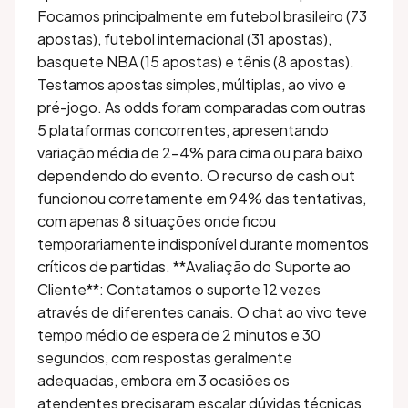
Focamos principalmente em futebol brasileiro (73
apostas), futebol internacional (31 apostas),
basquete NBA (15 apostas) e tênis (8 apostas).
Testamos apostas simples, múltiplas, ao vivo e
pré-jogo. As odds foram comparadas com outras
5 plataformas concorrentes, apresentando
variação média de 2-4% para cima ou para baixo
dependendo do evento. O recurso de cash out
funcionou corretamente em 94% das tentativas,
com apenas 8 situações onde ficou
temporariamente indisponível durante momentos
críticos de partidas. **Avaliação do Suporte ao
Cliente**: Contatamos o suporte 12 vezes
através de diferentes canais. O chat ao vivo teve
tempo médio de espera de 2 minutos e 30
segundos, com respostas geralmente
adequadas, embora em 3 ocasiões os
atendentes precisaram escalar dúvidas técnicas