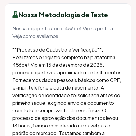
Nossa Metodologia de Teste
Nossa equipe testou o 456bet Vip na pratica.
Veja como avaliamos:
**Processo de Cadastro e Verificação**:
Realizamos o registro completo na plataforma
456bet Vip em 15 de dezembro de 2025,
processo que levou aproximadamente 4 minutos.
Fornecemos dados pessoais básicos como CPF,
e-mail, telefone e data de nascimento. A
verificação de identidade foi solicitada antes do
primeiro saque, exigindo envio de documento
com foto e comprovante de residência. O
processo de aprovação dos documentos levou
18 horas, tempo considerado razoável para o
padrão do mercado. Testamos também a