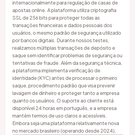
internacionalmente para regulação de casas de
apostas online. A plataforma utiliza criptografia
SSL de 256 bits para proteger todas as
transações financeiras e dados pessoais dos
usuários, o mesmo padrão de segurança utilizado
por bancos digitais. Durante nossos testes,
realizamos múltiplas transações de depósito e
saque sem identificar problemas de segurança ou
tentativas de fraude. Além da segurança técnica,
a plataforma implementa verificação de
identidade (KYC) antes de processar o primeiro
saque, procedimento padrão que visa prevenir
lavagem de dinheiro e proteger tanto a empresa
quanto os usuários. O suporte ao cliente está
disponível 24 horas em português, e a empresa
mantém termos de uso claros e acessíveis.
Embora seja uma plataforma relativamente nova
no mercado brasileiro (operando desde 2024),