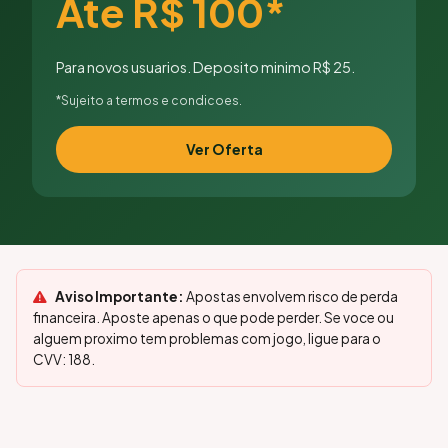
Ate R$ 100*
Para novos usuarios. Deposito minimo R$ 25.
*Sujeito a termos e condicoes.
Ver Oferta
Aviso Importante:
Apostas envolvem risco de perda
financeira. Aposte apenas o que pode perder. Se voce ou
alguem proximo tem problemas com jogo, ligue para o
CVV: 188.