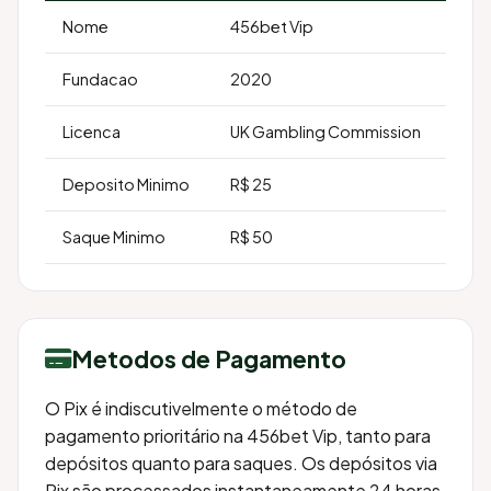
Nome
456bet Vip
Fundacao
2020
Licenca
UK Gambling Commission
Deposito Minimo
R$ 25
Saque Minimo
R$ 50
Metodos de Pagamento
O Pix é indiscutivelmente o método de
pagamento prioritário na 456bet Vip, tanto para
depósitos quanto para saques. Os depósitos via
Pix são processados instantaneamente 24 horas