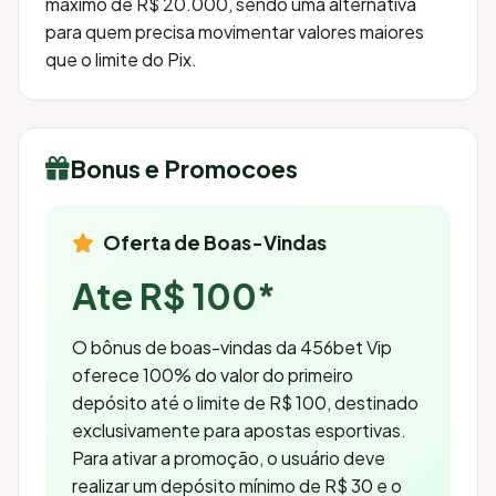
máximo de R$ 20.000, sendo uma alternativa
para quem precisa movimentar valores maiores
que o limite do Pix.
Bonus e Promocoes
Oferta de Boas-Vindas
Ate R$ 100*
O bônus de boas-vindas da 456bet Vip
oferece 100% do valor do primeiro
depósito até o limite de R$ 100, destinado
exclusivamente para apostas esportivas.
Para ativar a promoção, o usuário deve
realizar um depósito mínimo de R$ 30 e o