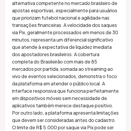
especificado. Todos os depósitos via Pix são
alternativa competente no mercado brasileiro de
(Chrome, Safari, Firefox, etc.). Durante nossos
acima do limite do Pix (R$ 5.000) ou em situações
mínimas de 1.80. Isso significa que se você
creditados instantaneamente, enquanto outros
apostas esportivas, especialmente para usuários
testes em dispositivos Android e iOS, a
específicas. O primeiro saque de cada usuário
recebeu R$ 100 de bônus, precisará movimentar
métodos podem levar de alguns minutos a 3 dias
que priorizam futebol nacional e agilidade nas
experiência de uso foi fluida, com todos os
pode demorar um pouco mais devido ao processo
R$ 500 em apostas qualificadas antes de poder
úteis. Para saques, o Pix tem limite mínimo de R$
transações financeiras. A velocidade dos saques
recursos disponíveis na versão desktop
de verificação de identidade, que exige envio de
sacar o valor do bônus e os lucros gerados.
50 e máximo de R$ 5.000 por transação.
via Pix, geralmente processados em menos de 30
acessíveis também na versão mobile. A vantagem
documentos e pode levar até 24 horas para
Apostas simples, múltiplas e ao vivo contam para
Usuários que precisam sacar valores maiores
minutos, representa um diferencial significativo
de não ter aplicativo é que você economiza
aprovação. Após a conta ser verificada, os
o rollover, mas apenas se as odds forem 1.80 ou
devem fazer múltiplas solicitações ou optar por
que atende à expectativa de liquidez imediata
espaço de armazenamento no dispositivo e não
saques subsequentes são processados
superiores. O prazo para cumprir o rollover é de
transferência bancária, que aceita de R$ 100 até
dos apostadores brasileiros. A cobertura
precisa se preocupar com atualizações
normalmente dentro dos prazos mencionados.
30 dias corridos, e caso não seja completado
R$ 20.000 por operação. É importante ressaltar
completa do Brasileirão com mais de 85
constantes. Para facilitar o acesso, você pode
neste período, o saldo bônus e ganhos derivados
que a plataforma pode solicitar documentação
mercados por partida, somada ao streaming ao
adicionar um atalho da 456bet Vip na tela inicial
dele são cancelados. É fundamental ler os termos
adicional para saques acima de determinados
vivo de eventos selecionados, demonstra o foco
do seu celular: no Chrome (Android), acesse o site
completos na página de promoções antes de
valores, como parte de suas políticas de
da plataforma em atender o público local. A
e toque nos três pontos no canto superior direito,
ativar o bônus.
prevenção à lavagem de dinheiro. Não há
interface responsiva que funciona perfeitamente
depois em 'Adicionar à tela inicial'; no Safari (iOS),
cobrança de taxas pela 456bet Vip em nenhuma
em dispositivos móveis sem necessidade de
toque no ícone de compartilhamento e selecione
transação, mas seu banco pode aplicar tarifas
aplicativos também merece destaque positivo.
'Adicionar à Tela de Início'. Isso cria um ícone que
próprias dependendo do tipo de operação.
Por outro lado, a plataforma apresenta limitações
abre o site diretamente, simulando a experiência
que devem ser consideradas antes do cadastro.
de um aplicativo nativo.
O limite de R$ 5.000 por saque via Pix pode ser