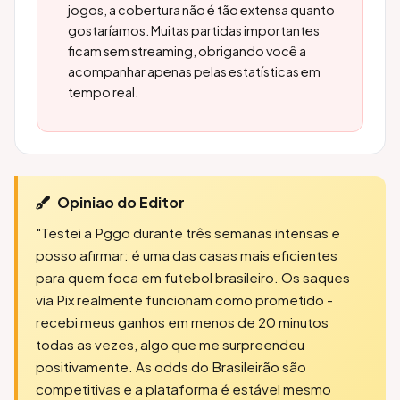
jogos, a cobertura não é tão extensa quanto
gostaríamos. Muitas partidas importantes
ficam sem streaming, obrigando você a
acompanhar apenas pelas estatísticas em
tempo real.
Opiniao do Editor
"Testei a Pggo durante três semanas intensas e
posso afirmar: é uma das casas mais eficientes
para quem foca em futebol brasileiro. Os saques
via Pix realmente funcionam como prometido -
recebi meus ganhos em menos de 20 minutos
todas as vezes, algo que me surpreendeu
positivamente. As odds do Brasileirão são
competitivas e a plataforma é estável mesmo