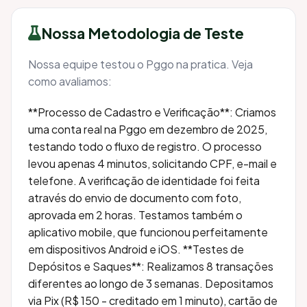
Nossa Metodologia de Teste
Nossa equipe testou o Pggo na pratica. Veja
como avaliamos:
**Processo de Cadastro e Verificação**: Criamos
uma conta real na Pggo em dezembro de 2025,
testando todo o fluxo de registro. O processo
levou apenas 4 minutos, solicitando CPF, e-mail e
telefone. A verificação de identidade foi feita
através do envio de documento com foto,
aprovada em 2 horas. Testamos também o
aplicativo mobile, que funcionou perfeitamente
em dispositivos Android e iOS. **Testes de
Depósitos e Saques**: Realizamos 8 transações
diferentes ao longo de 3 semanas. Depositamos
via Pix (R$ 150 - creditado em 1 minuto), cartão de