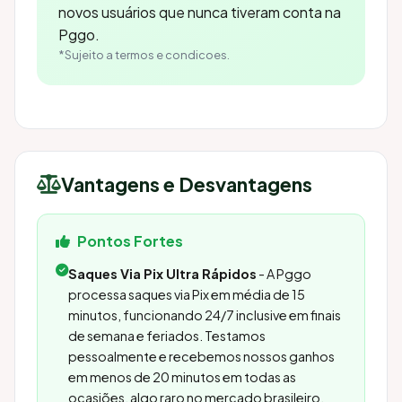
novos usuários que nunca tiveram conta na
Pggo.
*Sujeito a termos e condicoes.
Vantagens e Desvantagens
Pontos Fortes
Saques Via Pix Ultra Rápidos
- A Pggo
processa saques via Pix em média de 15
minutos, funcionando 24/7 inclusive em finais
de semana e feriados. Testamos
pessoalmente e recebemos nossos ganhos
em menos de 20 minutos em todas as
ocasiões, algo raro no mercado brasileiro.