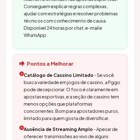
Conseguem explicar regras complexas,
ajudar com estratégias e resolver problemas
técnicos com conhecimento de causa.
Disponível 24 horas por chat, e-mail e
WhatsApp.
Pontos a Melhorar
Catálogo de Cassino Limitado
- Se você
busca variedade em jogos de cassino, a Pggo
pode decepcionar. O foco é claramente em
apostas esportivas, e a seção de cassino tem
menos opções que plataformas
concorrentes. Bom para apostadores puros,
limitado para quem gosta de diversificar.
Ausência de Streaming Amplo
- Apesar de
oferecer transmissões ao vivo de alguns