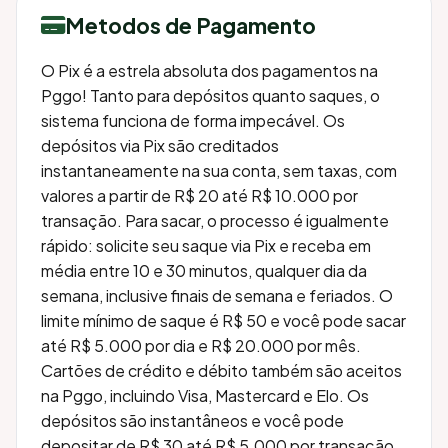
Metodos de Pagamento
O Pix é a estrela absoluta dos pagamentos na
Pggo! Tanto para depósitos quanto saques, o
sistema funciona de forma impecável. Os
depósitos via Pix são creditados
instantaneamente na sua conta, sem taxas, com
valores a partir de R$ 20 até R$ 10.000 por
transação. Para sacar, o processo é igualmente
rápido: solicite seu saque via Pix e receba em
média entre 10 e 30 minutos, qualquer dia da
semana, inclusive finais de semana e feriados. O
limite mínimo de saque é R$ 50 e você pode sacar
até R$ 5.000 por dia e R$ 20.000 por mês.
Cartões de crédito e débito também são aceitos
na Pggo, incluindo Visa, Mastercard e Elo. Os
depósitos são instantâneos e você pode
depositar de R$ 30 até R$ 5.000 por transação.