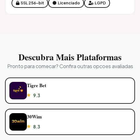
SSL 256-bit
Licenciado
LGPD
Descubra Mais Plataformas
Pronto para comecar? Confira outras opcoes avaliadas
Tigre Bet
9.3
30Wim
8.3