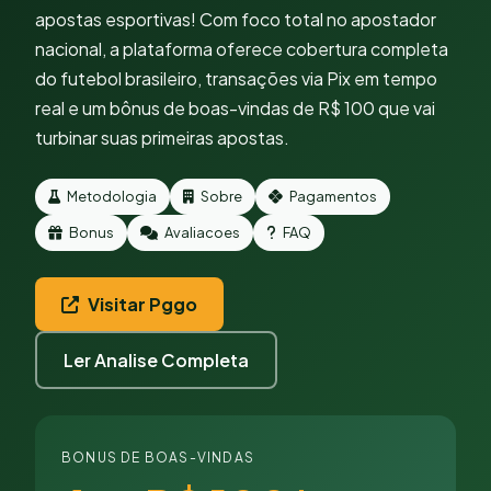
apostas esportivas! Com foco total no apostador
nacional, a plataforma oferece cobertura completa
do futebol brasileiro, transações via Pix em tempo
real e um bônus de boas-vindas de R$ 100 que vai
turbinar suas primeiras apostas.
Metodologia
Sobre
Pagamentos
Bonus
Avaliacoes
FAQ
Visitar Pggo
Ler Analise Completa
BONUS DE BOAS-VINDAS