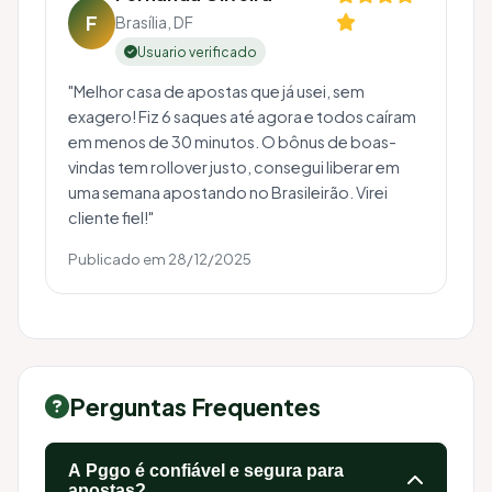
F
Brasília, DF
Usuario verificado
"Melhor casa de apostas que já usei, sem
exagero! Fiz 6 saques até agora e todos caíram
em menos de 30 minutos. O bônus de boas-
vindas tem rollover justo, consegui liberar em
uma semana apostando no Brasileirão. Virei
cliente fiel!"
Publicado em 28/12/2025
Perguntas Frequentes
A Pggo é confiável e segura para
apostas?