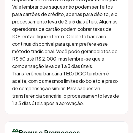
Vale lembrar que saques não podem ser feitos
para cartões de crédito, apenas para débito, e o
processamento leva de 2 a 5 dias úteis. Algumas
operadoras de cartão podem cobrar taxas de
IOF, então fique atento. O boleto bancário
continua disponível para quem prefere esse
método tradicional. Você pode gerar boletos de
R$ 50 até R$ 2.000, mas lembre-se que a
compensação leva de 1 a 3 dias úteis.
Transferência bancária TED/DOC também é
aceita, com os mesmos limites do boleto e prazo
de compensação similar. Para saques via
transferência bancária, o processamento leva de
1 a 3 dias úteis após a aprovação.
Bonus e Promocoes