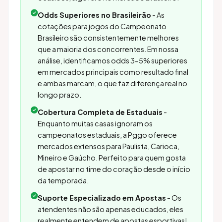
Odds Superiores no Brasileirão
- As
cotações para jogos do Campeonato
Brasileiro são consistentemente melhores
que a maioria dos concorrentes. Em nossa
análise, identificamos odds 3-5% superiores
em mercados principais como resultado final
e ambas marcam, o que faz diferença real no
longo prazo.
Cobertura Completa de Estaduais
-
Enquanto muitas casas ignoram os
campeonatos estaduais, a Pggo oferece
mercados extensos para Paulista, Carioca,
Mineiro e Gaúcho. Perfeito para quem gosta
de apostar no time do coração desde o início
da temporada.
Suporte Especializado em Apostas
- Os
atendentes não são apenas educados, eles
realmente entendem de apostas esportivas!