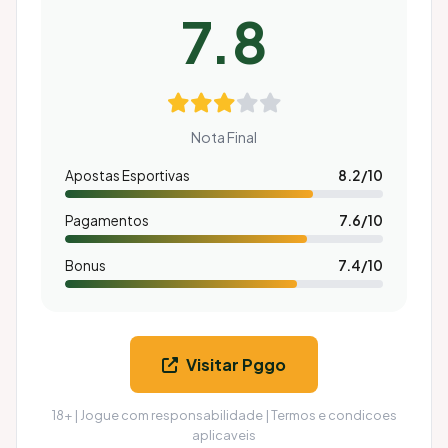
7.8
Nota Final
Apostas Esportivas
8.2/10
Pagamentos
7.6/10
Bonus
7.4/10
Visitar Pggo
18+ | Jogue com responsabilidade | Termos e condicoes
aplicaveis