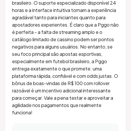
apostas rápidas. As notificações push mantêm
brasileiro. O suporte especializado disponível 24
WhatsApp é uma opção intermediária, com
transações são protegidas por criptografia de
você informado sobre resultados das suas
horas e a interface intuitiva tornam a experiência
respostas em cerca de 8 minutos, perfeito para
ponta e não há taxas cobradas pela Pggo,
apostas, promoções especiais e jogos
agradável tanto para iniciantes quanto para
quem prefere esse canal. A Pggo também
embora seu banco possa cobrar tarifas próprias.
importantes. A versão mobile do site também é
apostadores experientes. É claro que a Pggo não
mantém uma seção de FAQ completa no site,
excelente caso você prefira não instalar o app,
é perfeita - a falta de streaming amplo e o
com respostas para as dúvidas mais comuns
carregando rapidamente e oferecendo a mesma
catálogo limitado de cassino podem ser pontos
sobre cadastro, depósitos, saques, bônus e
experiência completa.
negativos para alguns usuários. No entanto, se
regras de apostas. Vale destacar que o suporte
seu foco principal são apostas esportivas,
nunca nos pressionou a apostar mais e sempre foi
especialmente em futebol brasileiro, a Pggo
transparente sobre termos e condições.
entrega exatamente o que promete: uma
plataforma rápida, confiável e com odds justas. O
bônus de boas-vindas de R$ 100 com rollover
razoável é um incentivo adicional interessante
para começar. Vale a pena testar e aproveitar a
agilidade nos pagamentos que realmente
funciona!