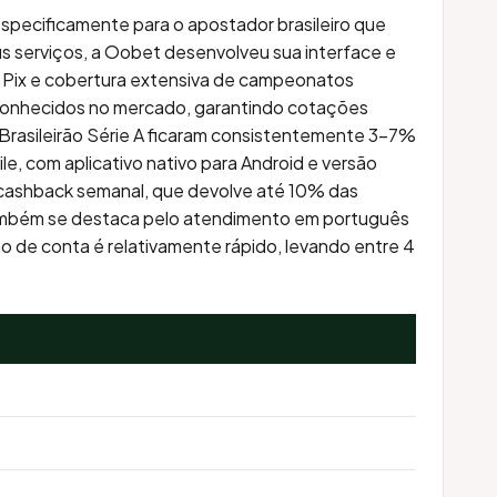
pecificamente para o apostador brasileiro que
s serviços, a Oobet desenvolveu sua interface e
m Pix e cobertura extensiva de campeonatos
econhecidos no mercado, garantindo cotações
 Brasileirão Série A ficaram consistentemente 3-7%
, com aplicativo nativo para Android e versão
cashback semanal, que devolve até 10% das
também se destaca pelo atendimento em português
o de conta é relativamente rápido, levando entre 4