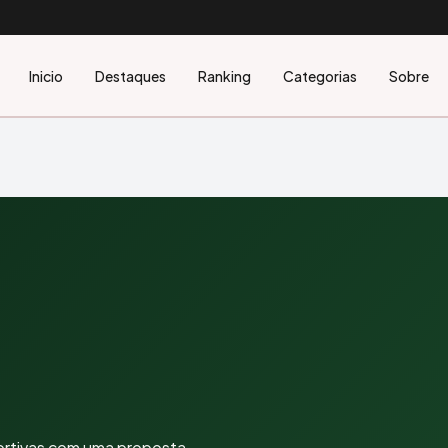
Inicio
Destaques
Ranking
Categorias
Sobre
ortivas com uma proposta