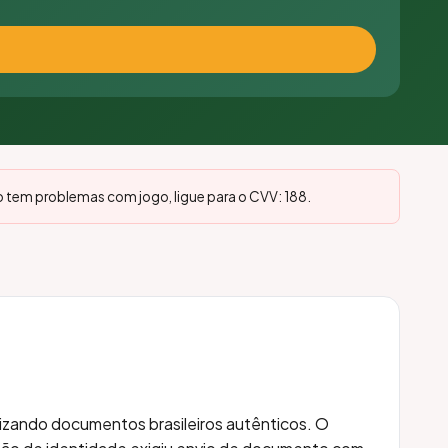
 tem problemas com jogo, ligue para o CVV: 188.
izando documentos brasileiros autênticos. O