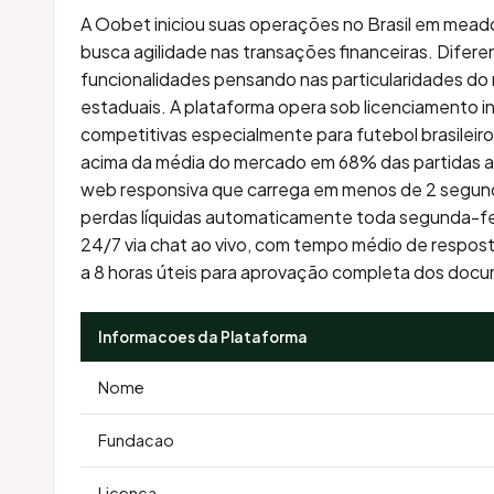
A Oobet iniciou suas operações no Brasil em mead
busca agilidade nas transações financeiras. Dife
funcionalidades pensando nas particularidades do
estaduais. A plataforma opera sob licenciamento 
competitivas especialmente para futebol brasileir
acima da média do mercado em 68% das partidas ana
web responsiva que carrega em menos de 2 segund
perdas líquidas automaticamente toda segunda-fe
24/7 via chat ao vivo, com tempo médio de respost
a 8 horas úteis para aprovação completa dos doc
Informacoes da Plataforma
Nome
Fundacao
Licenca