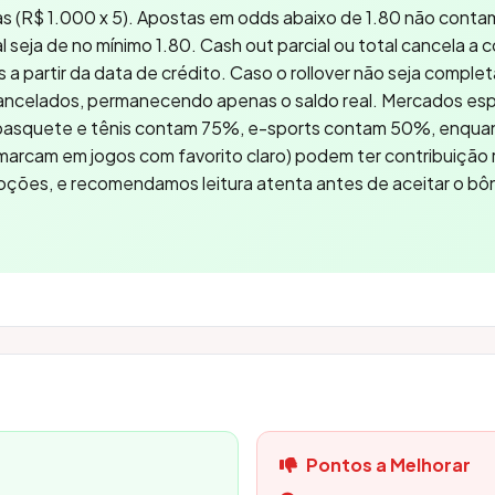
s (R$ 1.000 x 5). Apostas em odds abaixo de 1.80 não contam
l seja de no mínimo 1.80. Cash out parcial ou total cancela a 
s a partir da data de crédito. Caso o rollover não seja compl
ncelados, permanecendo apenas o saldo real. Mercados espe
basquete e tênis contam 75%, e-sports contam 50%, enqua
rcam em jogos com favorito claro) podem ter contribuição r
ões, e recomendamos leitura atenta antes de aceitar o bônu
Pontos a Melhorar