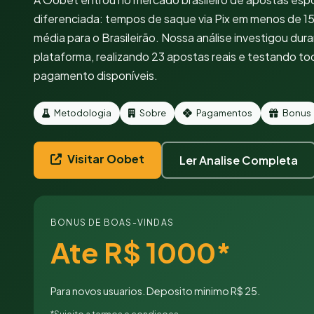
diferenciada: tempos de saque via Pix em menos de 1
média para o Brasileirão. Nossa análise investigou dur
plataforma, realizando 23 apostas reais e testando t
pagamento disponíveis.
Metodologia
Sobre
Pagamentos
Bonus
Visitar Oobet
Ler Analise Completa
BONUS DE BOAS-VINDAS
Ate R$ 1000*
Para novos usuarios. Deposito minimo R$ 25.