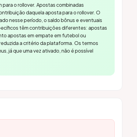
 para o rollover. Apostas combinadas
contribuição daquela aposta para o rollover. O
etado nesse período, o saldo bônus e eventuais
cíficos têm contribuições diferentes: apostas
nto apostas em empate em futebol ou
eduzida a critério da plataforma. Os termos
s, já que uma vez ativado, não é possível