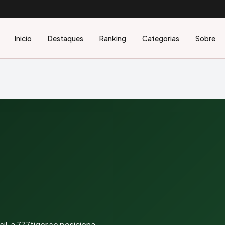
Inicio
Destaques
Ranking
Categorias
Sobre
, a 777tiger se posiciona