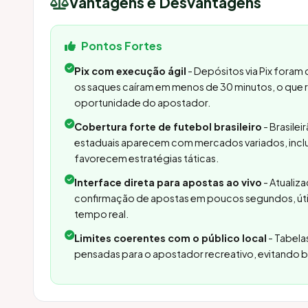
Vantagens e Desvantagens
Pontos Fortes
Pix com execução ágil
- Depósitos via Pix fora
os saques caíram em menos de 30 minutos, o que 
oportunidade do apostador.
Cobertura forte de futebol brasileiro
- Brasilei
estaduais aparecem com mercados variados, inclu
favorecem estratégias táticas.
Interface direta para apostas ao vivo
- Atualiz
confirmação de apostas em poucos segundos, úti
tempo real.
Limites coerentes com o público local
- Tabela
pensadas para o apostador recreativo, evitando ba