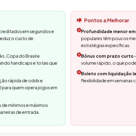
Pontos a Melhorar
m creditados em segundos e
Profundidade menor em 
reduz o custo de
populares têm poucos mer
estratégias específicas.
rão, Copa do Brasil e
Bônus com prazo curto
-
indo handicaps e totais que
volume rápido, o que pod
Boleto com liquidação l
ação rápida de odds e
flexibilidade em semanas 
l para quem opera jogos em
s de mínimos e máximos
rreiras de entrada.