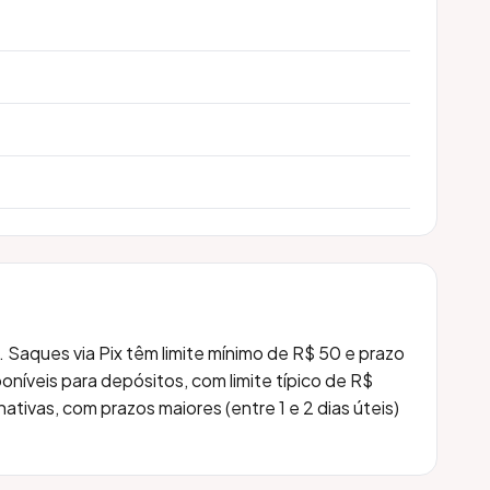
. Saques via Pix têm limite mínimo de R$ 50 e prazo
níveis para depósitos, com limite típico de R$
ivas, com prazos maiores (entre 1 e 2 dias úteis)