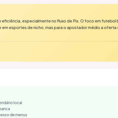
eficiência, especialmente no fluxo de Pix. O foco em futebol b
e em esportes de nicho, mas para o apostador médio a oferta é
endário local
 banca
cesso de menus