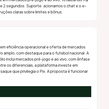
e 2 segundos. Suporte: acionamos o chat e o e-
uções claras sobre limites e bônus.
 em eficiência operacional e oferta de mercados
vo amplo, com destaque para o futebol nacional. A
io inclui mercados pré-jogo e ao vivo, com ênfase
tre os diferenciais, a plataforma investe em
saque que privilegia o Pix. A proposta é funcionar