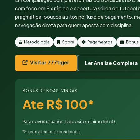
com foco em Pix rápido e cobertura sólida de futebol b
pragmática: poucos atritos no fluxo de pagamento, m
navegação direta para quem aposta com disciplina.
Metodologia
Sobre
Pagamentos
Bonus
Visitar 777tiger
Ler Analise Completa
BONUS DE BOAS-VINDAS
Ate R$ 100*
Para novos usuarios. Deposito minimo R$ 50.
*Sujeito a termos e condicoes.