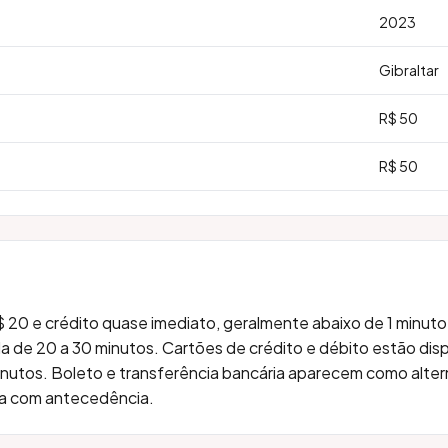
2023
Gibraltar
R$ 50
R$ 50
R$ 20 e crédito quase imediato, geralmente abaixo de 1 minuto
 de 20 a 30 minutos. Cartões de crédito e débito estão dispo
tos. Boleto e transferência bancária aparecem como alternat
nca com antecedência.