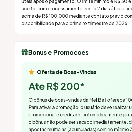
úteis após o pagamento. O limite mínimo é R$ 50
aceita, com processamento em 1 a 2 dias úteis para 
acima de R$ 100.000 mediante contato prévio com
disponibilidade para o primeiro trimestre de 2026.
Bonus e Promocoes
Oferta de Boas-Vindas
Ate R$ 200*
O bônus de boas-vindas da Mel Bet oferece 100
Para ativar a promoção, o usuário deve realiza
promocional é creditado automaticamente junto
o bônus não pode ser sacado imediatamente, dev
apostas múltiplas (acumuladas) com no mínimo 