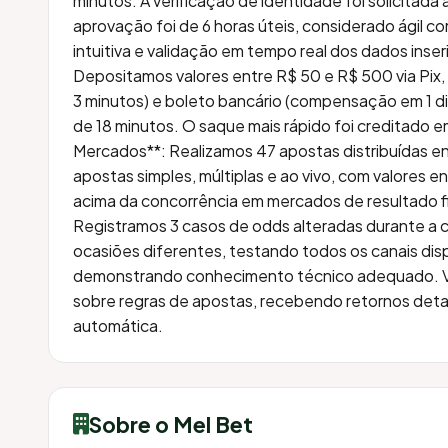
minutos. A verificação de identidade foi solicita
aprovação foi de 6 horas úteis, considerado ágil 
intuitiva e validação em tempo real dos dados ins
Depositamos valores entre R$ 50 e R$ 500 via Pi
3 minutos) e boleto bancário (compensação em 1 di
de 18 minutos. O saque mais rápido foi creditado 
Mercados**: Realizamos 47 apostas distribuídas ent
apostas simples, múltiplas e ao vivo, com valores e
acima da concorrência em mercados de resultado fin
Registramos 3 casos de odds alteradas durante a c
ocasiões diferentes, testando todos os canais di
demonstrando conhecimento técnico adequado. Vi
sobre regras de apostas, recebendo retornos detal
automática.
Sobre o Mel Bet