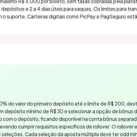
 e máximo R$ 5.000 por boleto, sem taxas cobradas pela pla
depósitos e 2 a 4 dias úteis para saques. Os limites para tran
 o suporte. Carteiras digitais como PicPay e PagSeguro est
% do valor do primeiro depósito até o limite de R$ 200, des
r um depósito mínimo de R$ 30 e selecionar a opção de bônus 
 com o depósito, ficando disponível na conta bônus separada
endo cumprir requisitos específicos de rollover. O rollover 
3 seleções. Cada seleção da aposta múltipla deve ter odd mí