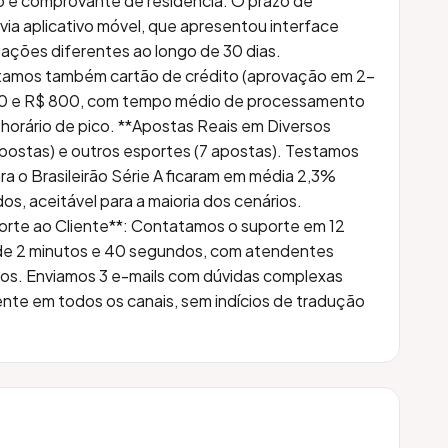
to e comprovante de residência. O prazo de
ia aplicativo móvel, que apresentou interface
sações diferentes ao longo de 30 dias.
stamos também cartão de crédito (aprovação em 2-
R$ 100 e R$ 800, com tempo médio de processamento
horário de pico. **Apostas Reais em Diversos
 apostas) e outros esportes (7 apostas). Testamos
ra o Brasileirão Série A ficaram em média 2,3%
s, aceitável para a maioria dos cenários.
porte ao Cliente**: Contatamos o suporte em 12
a de 2 minutos e 40 segundos, com atendentes
s. Enviamos 3 e-mails com dúvidas complexas
ente em todos os canais, sem indícios de tradução