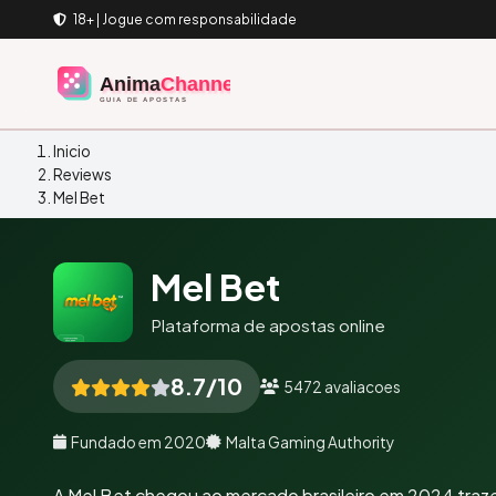
18+ | Jogue com responsabilidade
Inicio
Reviews
Mel Bet
Mel Bet
Plataforma de apostas online
8.7/10
5472 avaliacoes
Fundado em 2020
Malta Gaming Authority
A Mel Bet chegou ao mercado brasileiro em 2024 tra