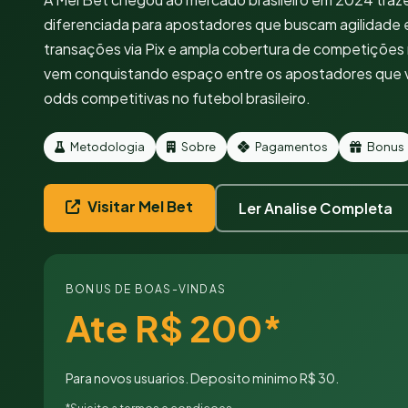
diferenciada para apostadores que buscam agilidade
transações via Pix e ampla cobertura de competições 
vem conquistando espaço entre os apostadores que v
odds competitivas no futebol brasileiro.
Metodologia
Sobre
Pagamentos
Bonus
Visitar Mel Bet
Ler Analise Completa
BONUS DE BOAS-VINDAS
Ate R$ 200*
Para novos usuarios. Deposito minimo R$ 30.