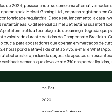
ados de 2024, posicionando-se como uma alternativa moderna
 é operada pela Melbet Gaming Ltd., empresa registrada em 
 conformidade regulatória. Desde seu lançamento, a casa i
instantâneas. O diferencial da Mel Bet está na sua interface
A plataforma utiliza tecnologia de streaming integrada que
te valorizado durante partidas do Campeonato Brasileiro. C
cto crucial para apostadores que operam em mercados de cu
 24 horas por dia através de chat ao vivo, e-mail e WhatsApp
futebol brasileiro, incluindo opções de apostas em escanteio
e cashback semanal que devolve até 3% das perdas líquidas
Mel Bet
2020
Malta Gaming Authority