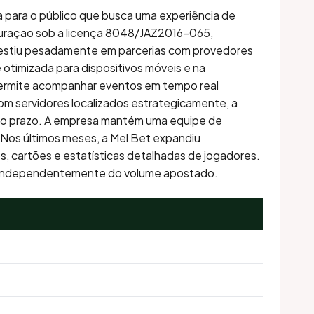
 para o público que busca uma experiência de
Curaçao sob a licença 8048/JAZ2016-065,
nvestiu pesadamente em parcerias com provedores
 otimizada para dispositivos móveis e na
 permite acompanhar eventos em tempo real
om servidores localizados estrategicamente, a
rto prazo. A empresa mantém uma equipe de
. Nos últimos meses, a Mel Bet expandiu
s, cartões e estatísticas detalhadas de jogadores.
, independentemente do volume apostado.