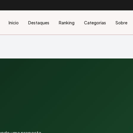
Inicio
Destaques
Ranking
Categorias
Sobre
zendo uma proposta