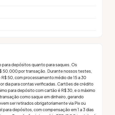
o para depósitos quanto para saques. Os
 R$ 50.000 por transação. Durante nossos testes,
 de R$ 50, com processamento médio de 15 a 30
or dia para contas verificadas. Cartões de crédito
ínimo para depósito com cartão é R$ 30, e o máximo
a transação como saque em dinheiro, gerando
evem ser retirados obrigatoriamente via Pix ou
vel para depósitos, com compensação em 1 a 3 dias