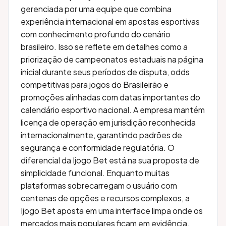
gerenciada por uma equipe que combina
experiência internacional em apostas esportivas
com conhecimento profundo do cenário
brasileiro. Isso se reflete em detalhes como a
priorização de campeonatos estaduais na página
inicial durante seus períodos de disputa, odds
competitivas para jogos do Brasileirão e
promoções alinhadas com datas importantes do
calendário esportivo nacional. A empresa mantém
licença de operação em jurisdição reconhecida
internacionalmente, garantindo padrões de
segurança e conformidade regulatória. O
diferencial da Ijogo Bet está na sua proposta de
simplicidade funcional. Enquanto muitas
plataformas sobrecarregam o usuário com
centenas de opções e recursos complexos, a
Ijogo Bet aposta em uma interface limpa onde os
mercados mais populares ficam em evidência.