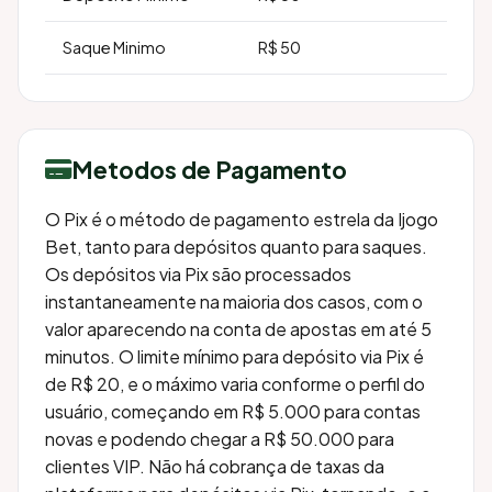
Saque Minimo
R$ 50
Metodos de Pagamento
O Pix é o método de pagamento estrela da Ijogo
Bet, tanto para depósitos quanto para saques.
Os depósitos via Pix são processados
instantaneamente na maioria dos casos, com o
valor aparecendo na conta de apostas em até 5
minutos. O limite mínimo para depósito via Pix é
de R$ 20, e o máximo varia conforme o perfil do
usuário, começando em R$ 5.000 para contas
novas e podendo chegar a R$ 50.000 para
clientes VIP. Não há cobrança de taxas da