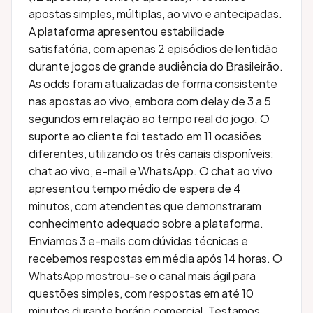
apostas simples, múltiplas, ao vivo e antecipadas.
A plataforma apresentou estabilidade
satisfatória, com apenas 2 episódios de lentidão
durante jogos de grande audiência do Brasileirão.
As odds foram atualizadas de forma consistente
nas apostas ao vivo, embora com delay de 3 a 5
segundos em relação ao tempo real do jogo. O
suporte ao cliente foi testado em 11 ocasiões
diferentes, utilizando os três canais disponíveis:
chat ao vivo, e-mail e WhatsApp. O chat ao vivo
apresentou tempo médio de espera de 4
minutos, com atendentes que demonstraram
conhecimento adequado sobre a plataforma.
Enviamos 3 e-mails com dúvidas técnicas e
recebemos respostas em média após 14 horas. O
WhatsApp mostrou-se o canal mais ágil para
questões simples, com respostas em até 10
minutos durante horário comercial. Testamos