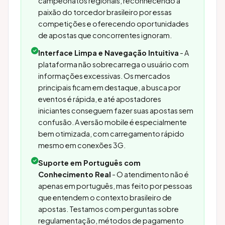
campeonatos regionais, reconhecendo a
paixão do torcedor brasileiro por essas
competições e oferecendo oportunidades
de apostas que concorrentes ignoram.
Interface Limpa e Navegação Intuitiva
- A
plataforma não sobrecarrega o usuário com
informações excessivas. Os mercados
principais ficam em destaque, a busca por
eventos é rápida, e até apostadores
iniciantes conseguem fazer suas apostas sem
confusão. A versão mobile é especialmente
bem otimizada, com carregamento rápido
mesmo em conexões 3G.
Suporte em Português com
Conhecimento Real
- O atendimento não é
apenas em português, mas feito por pessoas
que entendem o contexto brasileiro de
apostas. Testamos com perguntas sobre
regulamentação, métodos de pagamento