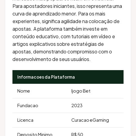
Para apostadores iniciantes, isso representa uma
curva de aprendizado menor. Para os mais
experientes, significa agilidade na colocação de
apostas. A plataforma também investe em
conteúdo educativo, com tutoriais em vídeo e
artigos explicativos sobre estratégias de
apostas, demonstrando compromisso com o
desenvolvimento de seus usuários.
Informacoes da Plataforma
Nome
Ijogo Bet
Fundacao
2023
Licenca
Curacao eGaming
Deposito Minimo
R$ 50