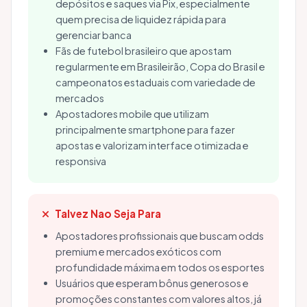
depósitos e saques via Pix, especialmente
quem precisa de liquidez rápida para
gerenciar banca
Fãs de futebol brasileiro que apostam
regularmente em Brasileirão, Copa do Brasil e
campeonatos estaduais com variedade de
mercados
Apostadores mobile que utilizam
principalmente smartphone para fazer
apostas e valorizam interface otimizada e
responsiva
Talvez Nao Seja Para
Apostadores profissionais que buscam odds
premium e mercados exóticos com
profundidade máxima em todos os esportes
Usuários que esperam bônus generosos e
promoções constantes com valores altos, já