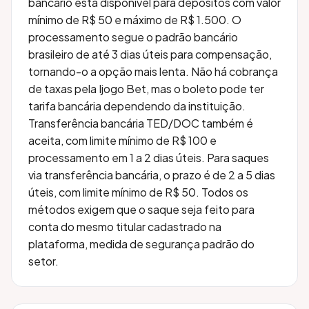
bancário está disponível para depósitos com valor
mínimo de R$ 50 e máximo de R$ 1.500. O
processamento segue o padrão bancário
brasileiro de até 3 dias úteis para compensação,
tornando-o a opção mais lenta. Não há cobrança
de taxas pela Ijogo Bet, mas o boleto pode ter
tarifa bancária dependendo da instituição.
Transferência bancária TED/DOC também é
aceita, com limite mínimo de R$ 100 e
processamento em 1 a 2 dias úteis. Para saques
via transferência bancária, o prazo é de 2 a 5 dias
úteis, com limite mínimo de R$ 50. Todos os
métodos exigem que o saque seja feito para
conta do mesmo titular cadastrado na
plataforma, medida de segurança padrão do
setor.