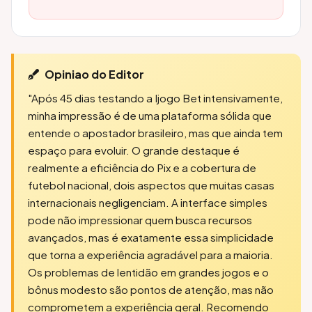
Opiniao do Editor
"Após 45 dias testando a Ijogo Bet intensivamente,
minha impressão é de uma plataforma sólida que
entende o apostador brasileiro, mas que ainda tem
espaço para evoluir. O grande destaque é
realmente a eficiência do Pix e a cobertura de
futebol nacional, dois aspectos que muitas casas
internacionais negligenciam. A interface simples
pode não impressionar quem busca recursos
avançados, mas é exatamente essa simplicidade
que torna a experiência agradável para a maioria.
Os problemas de lentidão em grandes jogos e o
bônus modesto são pontos de atenção, mas não
comprometem a experiência geral. Recomendo