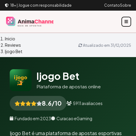
18+ | Jogue com responsabilidade
Contato
Sobre
Inicio
Reviews
Atualizado em 31/12/2025
Ijogo Bet
Ijogo Bet
Plataforma de apostas online
8.6/10
5911 avaliacoes
Fundado em 2023
Curacao eGaming
Ijogo Bet é uma plataforma de apostas esportivas