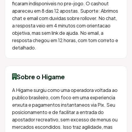
ficaram indisponiveis no pre-jogo. O cashout
apareceu em 8 das 12 apostas. Suporte: Abrimos
chat e email com duvidas sobre rollover. No chat,
a resposta veio em 4 minutos com orientacao
objetiva, mas sem link de ajuda. No email, a
resposta chegou em 12 horas, com tom correto e
detalhado.
Sobre o Higame
A Higame surgiu como uma operadora voltada ao
publico brasileiro, com foco em uma experiencia
enxuta e pagamentos instantaneos via Pix. Seu
posicionamento e de facilitar a entrada do
apostador recreativo, sem excesso de menus ou
mercados escondidos. Isso traz agilidade, mas