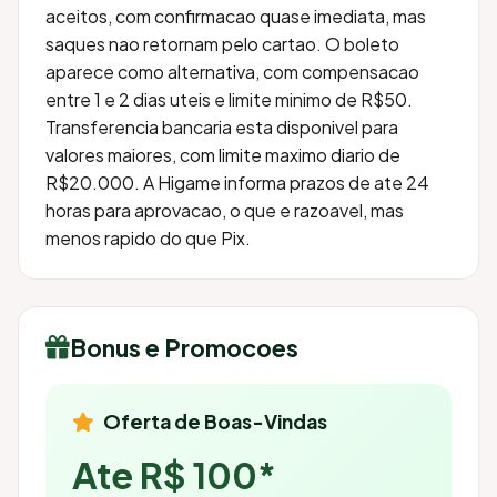
aceitos, com confirmacao quase imediata, mas
saques nao retornam pelo cartao. O boleto
aparece como alternativa, com compensacao
entre 1 e 2 dias uteis e limite minimo de R$50.
Transferencia bancaria esta disponivel para
valores maiores, com limite maximo diario de
R$20.000. A Higame informa prazos de ate 24
horas para aprovacao, o que e razoavel, mas
menos rapido do que Pix.
Bonus e Promocoes
Oferta de Boas-Vindas
Ate R$ 100*