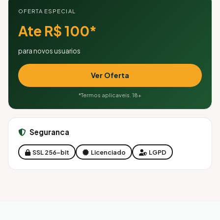
OFERTA ESPECIAL
Ate R$ 100*
para novos usuarios
Ver Oferta
*Termos aplicaveis. 18+
Seguranca
SSL 256-bit
Licenciado
LGPD