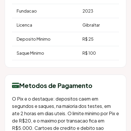
Fundacao
2023
Licenca
Gibraltar
Deposito Minimo
R$ 25
Saque Minimo
R$ 100
Metodos de Pagamento
O Pix e o destaque: depositos caem em
segundos e saques, na maioria dos testes, em
ate 2 horas em dias uteis. O limite minimo por Pix e
de R$20, e o maximo por transacao fica em
R$5.000. Cartoes de credito e debito sao