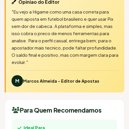
Opiniao do Editor
"Eu vejo a Higame como uma casa correta para
quem aposta em futebol brasileiro e quer usar Pix
sem dor de cabeca. A plataforma e simples, mas
isso cobra o preco de menos ferramentas para
analise. Para o perfil casual, entrega bem; para o
apostador mais tecnico, pode faltar profundidade.
O saldo final e positivo, mas com margem clara para
evoluir."
M
Marcos Almeida - Editor de Apostas
Para Quem Recomendamos
Ideal Para