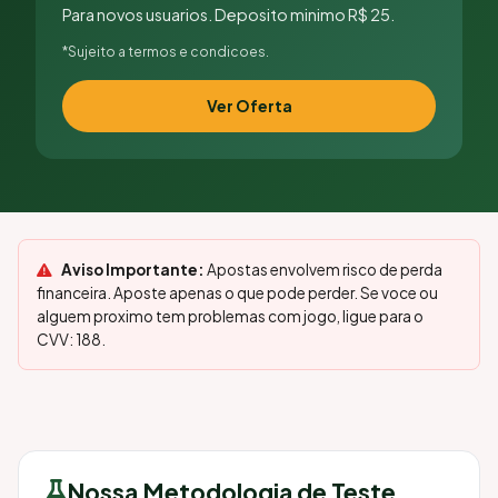
Para novos usuarios. Deposito minimo R$ 25.
*Sujeito a termos e condicoes.
Ver Oferta
Aviso Importante:
Apostas envolvem risco de perda
financeira. Aposte apenas o que pode perder. Se voce ou
alguem proximo tem problemas com jogo, ligue para o
CVV: 188.
Nossa Metodologia de Teste