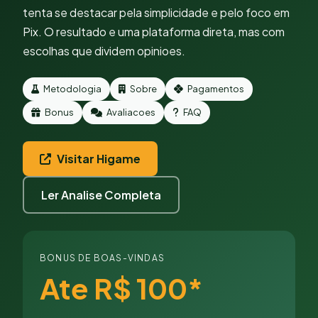
tenta se destacar pela simplicidade e pelo foco em
Pix. O resultado e uma plataforma direta, mas com
escolhas que dividem opinioes.
Metodologia
Sobre
Pagamentos
Bonus
Avaliacoes
FAQ
Visitar Higame
Ler Analise Completa
BONUS DE BOAS-VINDAS
Ate R$ 100*