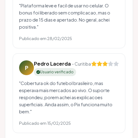
"Plataforma leve e facil de usar no celular. O
bonus foi liberado sem complicacao, mas o
prazo de 15 dias e apertado. No geral, achei
positiva."
Publicado em 28/02/2025
Pedro Lacerda
- Curitiba
P
Usuario verificado
"Cobertura ok do futebol brasileiro, mas
esperava mais mercados ao vivo. O suporte
respondeu, porem achei as explicacoes
superficiais. Ainda assim, o Pix funciona muito
bem."
Publicado em 15/02/2025