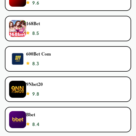
9.6
168Bet
8.5
600Bet Com
8.3
9Nbet20
9.8
Bbet
8.4