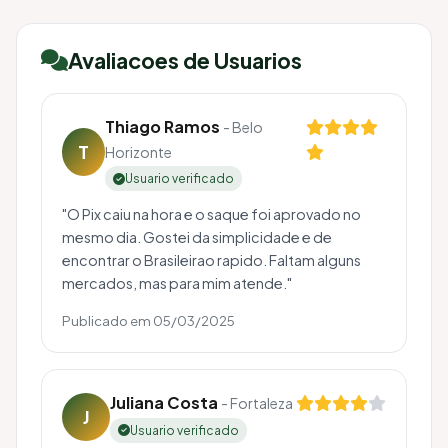
Avaliacoes de Usuarios
Thiago Ramos
- Belo
T
Horizonte
Usuario verificado
"O Pix caiu na hora e o saque foi aprovado no
mesmo dia. Gostei da simplicidade e de
encontrar o Brasileirao rapido. Faltam alguns
mercados, mas para mim atende."
Publicado em 05/03/2025
Juliana Costa
- Fortaleza
J
Usuario verificado