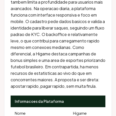
tambem limita a profundidade para usuarios mais
avancados. Na operacao diaria, a plataforma
funciona com interface responsiva e foco em
mobile. O cadastro pede dados basicos e valida a
identidade para liberar saques, seguindo um fluxo
padrao de KYC. O backoffice e relativamente
leve, o que contribui para carregamento rapido
mesmo em conexoes medianas. Como
diferencial, a Higame destaca campanhas de
bonus simples e uma area de esportes priorizando
futebol brasileiro. Em contrapartida, ha menos
recursos de estatisticas ao vivo do que em
concorrentes maiores. A proposta e ser direta:
apostar rapido, pagar rapido, sem muita firula.
Informacoes da Plataforma
Nome
Higame