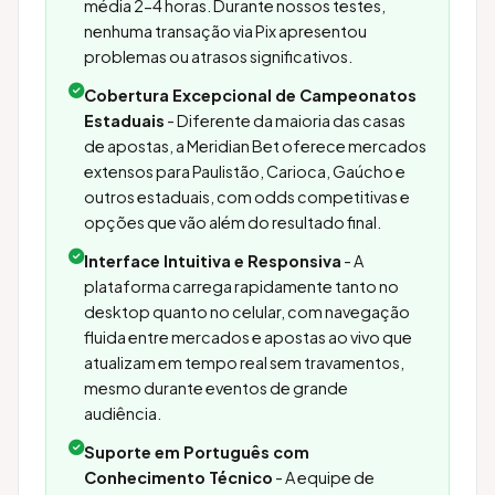
média 2-4 horas. Durante nossos testes,
nenhuma transação via Pix apresentou
problemas ou atrasos significativos.
Cobertura Excepcional de Campeonatos
Estaduais
- Diferente da maioria das casas
de apostas, a Meridian Bet oferece mercados
extensos para Paulistão, Carioca, Gaúcho e
outros estaduais, com odds competitivas e
opções que vão além do resultado final.
Interface Intuitiva e Responsiva
- A
plataforma carrega rapidamente tanto no
desktop quanto no celular, com navegação
fluida entre mercados e apostas ao vivo que
atualizam em tempo real sem travamentos,
mesmo durante eventos de grande
audiência.
Suporte em Português com
Conhecimento Técnico
- A equipe de