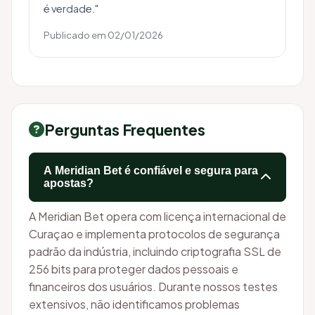
é verdade."
Publicado em 02/01/2026
Perguntas Frequentes
A Meridian Bet é confiável e segura para
apostas?
A Meridian Bet opera com licença internacional de
Curaçao e implementa protocolos de segurança
padrão da indústria, incluindo criptografia SSL de
256 bits para proteger dados pessoais e
financeiros dos usuários. Durante nossos testes
extensivos, não identificamos problemas