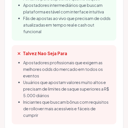
Apostadores intermediários que buscam
plataforma estável com interface intuitiva
Fãs de apostas ao vivo que precisam de odds
atualizadas em tempo real e cash out
funcional
Talvez Nao Seja Para
Apostadores profissionais que exigem as
melhores odds do mercado em todos os
eventos
Usuários que apostam valores muito altos e
precisam de limites de saque superiores a R$
5.000 diários
Iniciantes que buscam bônus com requisitos
de rollover mais acessíveis e fáceis de
cumprir