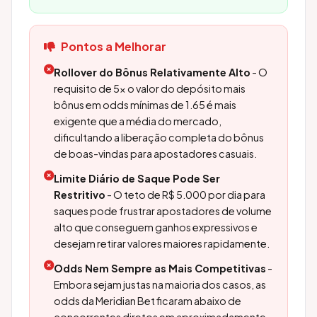
Pontos a Melhorar
Rollover do Bônus Relativamente Alto
- O
requisito de 5x o valor do depósito mais
bônus em odds mínimas de 1.65 é mais
exigente que a média do mercado,
dificultando a liberação completa do bônus
de boas-vindas para apostadores casuais.
Limite Diário de Saque Pode Ser
Restritivo
- O teto de R$ 5.000 por dia para
saques pode frustrar apostadores de volume
alto que conseguem ganhos expressivos e
desejam retirar valores maiores rapidamente.
Odds Nem Sempre as Mais Competitivas
-
Embora sejam justas na maioria dos casos, as
odds da Meridian Bet ficaram abaixo de
concorrentes diretos em aproximadamente