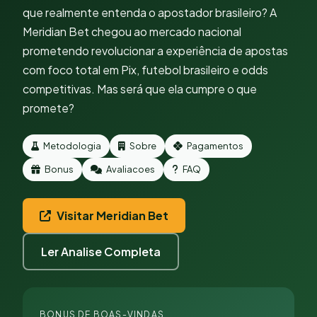
que realmente entenda o apostador brasileiro? A
Meridian Bet chegou ao mercado nacional
prometendo revolucionar a experiência de apostas
com foco total em Pix, futebol brasileiro e odds
competitivas. Mas será que ela cumpre o que
promete?
Metodologia
Sobre
Pagamentos
Bonus
Avaliacoes
FAQ
Visitar Meridian Bet
Ler Analise Completa
BONUS DE BOAS-VINDAS