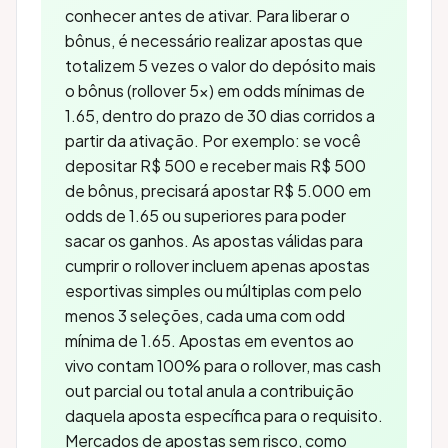
conhecer antes de ativar. Para liberar o
bônus, é necessário realizar apostas que
totalizem 5 vezes o valor do depósito mais
o bônus (rollover 5x) em odds mínimas de
1.65, dentro do prazo de 30 dias corridos a
partir da ativação. Por exemplo: se você
depositar R$ 500 e receber mais R$ 500
de bônus, precisará apostar R$ 5.000 em
odds de 1.65 ou superiores para poder
sacar os ganhos. As apostas válidas para
cumprir o rollover incluem apenas apostas
esportivas simples ou múltiplas com pelo
menos 3 seleções, cada uma com odd
mínima de 1.65. Apostas em eventos ao
vivo contam 100% para o rollover, mas cash
out parcial ou total anula a contribuição
daquela aposta específica para o requisito.
Mercados de apostas sem risco, como