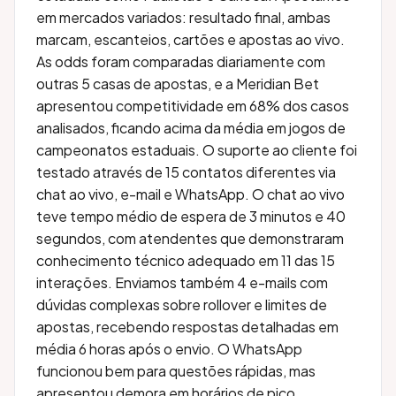
em mercados variados: resultado final, ambas
marcam, escanteios, cartões e apostas ao vivo.
As odds foram comparadas diariamente com
outras 5 casas de apostas, e a Meridian Bet
apresentou competitividade em 68% dos casos
analisados, ficando acima da média em jogos de
campeonatos estaduais. O suporte ao cliente foi
testado através de 15 contatos diferentes via
chat ao vivo, e-mail e WhatsApp. O chat ao vivo
teve tempo médio de espera de 3 minutos e 40
segundos, com atendentes que demonstraram
conhecimento técnico adequado em 11 das 15
interações. Enviamos também 4 e-mails com
dúvidas complexas sobre rollover e limites de
apostas, recebendo respostas detalhadas em
média 6 horas após o envio. O WhatsApp
funcionou bem para questões rápidas, mas
apresentou demora em horários de pico.