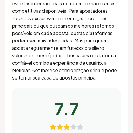
eventos internacionais nem sempre são as mais
competitivas disponíveis. Para apostadores
focados exclusivamente em ligas europeias
principais ou que buscam os melhores retornos
possíveis em cada aposta, outras plataformas
podem ser mais adequadas. Mas para quem
aposta regularmente em futebol brasileiro,
valoriza saques rápidos e busca uma plataforma
confiável com boa experiência de usuário, a
Meridian Bet merece consideração séria e pode
se tornar sua casa de apostas principal.
7.7