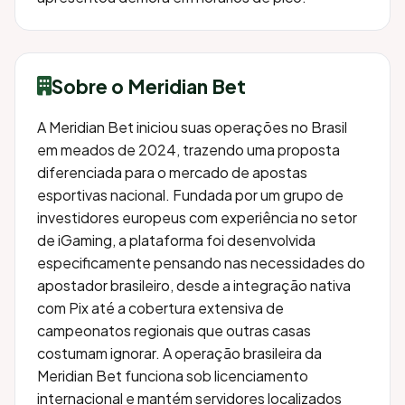
Sobre o Meridian Bet
A Meridian Bet iniciou suas operações no Brasil
em meados de 2024, trazendo uma proposta
diferenciada para o mercado de apostas
esportivas nacional. Fundada por um grupo de
investidores europeus com experiência no setor
de iGaming, a plataforma foi desenvolvida
especificamente pensando nas necessidades do
apostador brasileiro, desde a integração nativa
com Pix até a cobertura extensiva de
campeonatos regionais que outras casas
costumam ignorar. A operação brasileira da
Meridian Bet funciona sob licenciamento
internacional e mantém servidores localizados