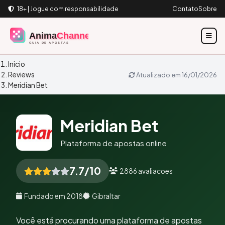
18+ | Jogue com responsabilidade
Contato
Sobre
Inicio
Reviews
Atualizado em 16/01/2026
Meridian Bet
Meridian Bet
Plataforma de apostas online
7.7/10
2886 avaliacoes
Fundado em 2018
Gibraltar
Você está procurando uma plataforma de apostas