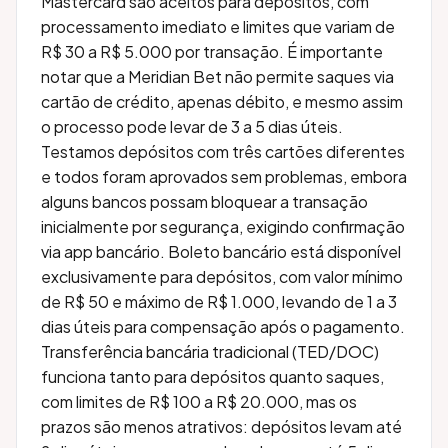
Mastercard são aceitos para depósitos, com
processamento imediato e limites que variam de
R$ 30 a R$ 5.000 por transação. É importante
notar que a Meridian Bet não permite saques via
cartão de crédito, apenas débito, e mesmo assim
o processo pode levar de 3 a 5 dias úteis.
Testamos depósitos com três cartões diferentes
e todos foram aprovados sem problemas, embora
alguns bancos possam bloquear a transação
inicialmente por segurança, exigindo confirmação
via app bancário. Boleto bancário está disponível
exclusivamente para depósitos, com valor mínimo
de R$ 50 e máximo de R$ 1.000, levando de 1 a 3
dias úteis para compensação após o pagamento.
Transferência bancária tradicional (TED/DOC)
funciona tanto para depósitos quanto saques,
com limites de R$ 100 a R$ 20.000, mas os
prazos são menos atrativos: depósitos levam até