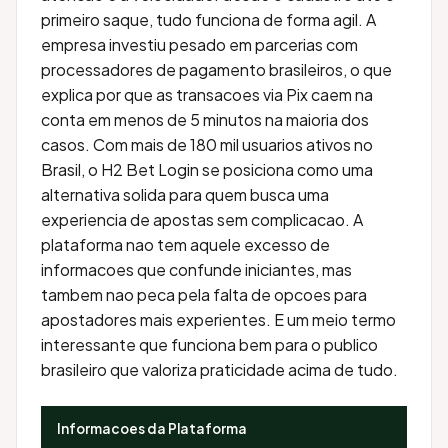
primeiro saque, tudo funciona de forma agil. A
empresa investiu pesado em parcerias com
processadores de pagamento brasileiros, o que
explica por que as transacoes via Pix caem na
conta em menos de 5 minutos na maioria dos
casos. Com mais de 180 mil usuarios ativos no
Brasil, o H2 Bet Login se posiciona como uma
alternativa solida para quem busca uma
experiencia de apostas sem complicacao. A
plataforma nao tem aquele excesso de
informacoes que confunde iniciantes, mas
tambem nao peca pela falta de opcoes para
apostadores mais experientes. E um meio termo
interessante que funciona bem para o publico
brasileiro que valoriza praticidade acima de tudo.
Informacoes da Plataforma