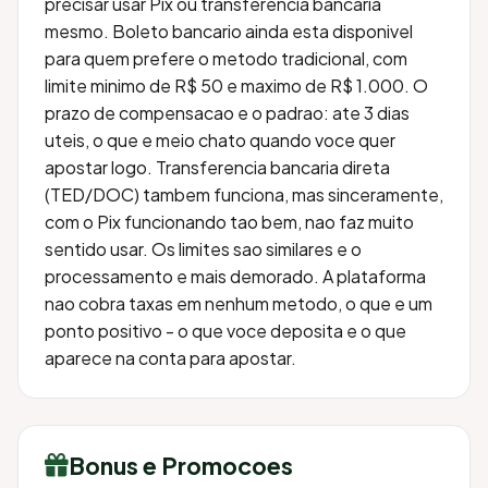
precisar usar Pix ou transferencia bancaria
mesmo. Boleto bancario ainda esta disponivel
para quem prefere o metodo tradicional, com
limite minimo de R$ 50 e maximo de R$ 1.000. O
prazo de compensacao e o padrao: ate 3 dias
uteis, o que e meio chato quando voce quer
apostar logo. Transferencia bancaria direta
(TED/DOC) tambem funciona, mas sinceramente,
com o Pix funcionando tao bem, nao faz muito
sentido usar. Os limites sao similares e o
processamento e mais demorado. A plataforma
nao cobra taxas em nenhum metodo, o que e um
ponto positivo - o que voce deposita e o que
aparece na conta para apostar.
Bonus e Promocoes