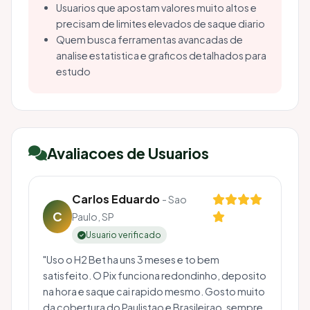
Usuarios que apostam valores muito altos e
precisam de limites elevados de saque diario
Quem busca ferramentas avancadas de
analise estatistica e graficos detalhados para
estudo
Avaliacoes de Usuarios
Carlos Eduardo
- Sao
C
Paulo, SP
Usuario verificado
"Uso o H2 Bet ha uns 3 meses e to bem
satisfeito. O Pix funciona redondinho, deposito
na hora e saque cai rapido mesmo. Gosto muito
da cobertura do Paulistao e Brasileirao, sempre