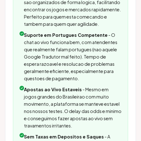
sao organizados de forma logica, facilitando
encontrar os jogos e mercados rapidamente.
Perfeito para quem esta comecando e
tambem para quem quer agilidade.
Suporte em Portugues Competente
- O
chat ao vivo funciona bem, com atendentes
que realmente falam portugues (nao aquele
Google Tradutor mal feito). Tempo de
espera razoavel e resolucao de problemas
geralmente eficiente, especialmente para
questoes de pagamento.
Apostas ao Vivo Estaveis
- Mesmo em
jogos grandes do Brasileirao com muito
movimento, a plataforma se manteve estavel
nos nossos testes. O delay das odds e minimo
e conseguimos fazer apostas ao vivo sem
travamentos irritantes.
Sem Taxas em Depositos e Saques
- A