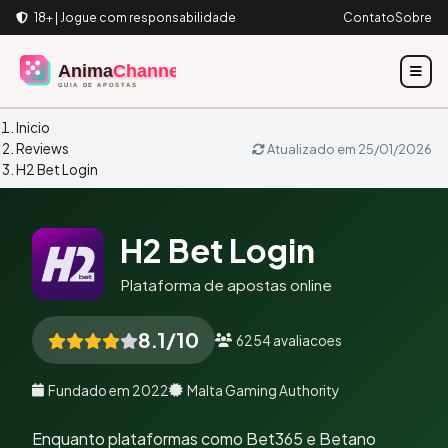
18+ | Jogue com responsabilidade
Contato
Sobre
Inicio
Reviews
Atualizado em 25/01/2026
H2 Bet Login
H2 Bet Login
Plataforma de apostas online
8.1/10
6254 avaliacoes
Fundado em 2022
Malta Gaming Authority
Enquanto plataformas como Bet365 e Betano