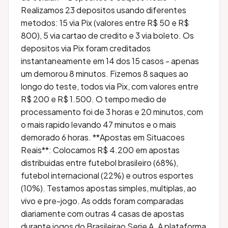
Realizamos 23 depositos usando diferentes
metodos: 15 via Pix (valores entre R$ 50 e R$
800), 5 via cartao de credito e 3 via boleto. Os
depositos via Pix foram creditados
instantaneamente em 14 dos 15 casos - apenas
um demorou 8 minutos. Fizemos 8 saques ao
longo do teste, todos via Pix, com valores entre
R$ 200 e R$ 1.500. O tempo medio de
processamento foi de 3 horas e 20 minutos, com
o mais rapido levando 47 minutos e o mais
demorado 6 horas. **Apostas em Situacoes
Reais**: Colocamos R$ 4.200 em apostas
distribuidas entre futebol brasileiro (68%),
futebol internacional (22%) e outros esportes
(10%). Testamos apostas simples, multiplas, ao
vivo e pre-jogo. As odds foram comparadas
diariamente com outras 4 casas de apostas
durante jogos do Brasileirao Serie A. A plataforma