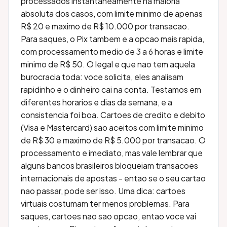
processados instantaneamente na maioria
absoluta dos casos, com limite minimo de apenas
R$ 20 e maximo de R$ 10.000 por transacao.
Para saques, o Pix tambem e a opcao mais rapida,
com processamento medio de 3 a 6 horas e limite
minimo de R$ 50. O legal e que nao tem aquela
burocracia toda: voce solicita, eles analisam
rapidinho e o dinheiro cai na conta. Testamos em
diferentes horarios e dias da semana, e a
consistencia foi boa. Cartoes de credito e debito
(Visa e Mastercard) sao aceitos com limite minimo
de R$ 30 e maximo de R$ 5.000 por transacao. O
processamento e imediato, mas vale lembrar que
alguns bancos brasileiros bloqueiam transacoes
internacionais de apostas - entao se o seu cartao
nao passar, pode ser isso. Uma dica: cartoes
virtuais costumam ter menos problemas. Para
saques, cartoes nao sao opcao, entao voce vai