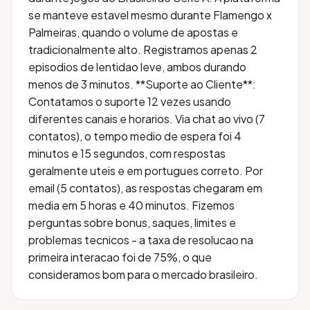
se manteve estavel mesmo durante Flamengo x
Palmeiras, quando o volume de apostas e
tradicionalmente alto. Registramos apenas 2
episodios de lentidao leve, ambos durando
menos de 3 minutos. **Suporte ao Cliente**:
Contatamos o suporte 12 vezes usando
diferentes canais e horarios. Via chat ao vivo (7
contatos), o tempo medio de espera foi 4
minutos e 15 segundos, com respostas
geralmente uteis e em portugues correto. Por
email (5 contatos), as respostas chegaram em
media em 5 horas e 40 minutos. Fizemos
perguntas sobre bonus, saques, limites e
problemas tecnicos - a taxa de resolucao na
primeira interacao foi de 75%, o que
consideramos bom para o mercado brasileiro.