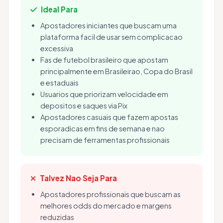
Ideal Para
Apostadores iniciantes que buscam uma
plataforma facil de usar sem complicacao
excessiva
Fas de futebol brasileiro que apostam
principalmente em Brasileirao, Copa do Brasil
e estaduais
Usuarios que priorizam velocidade em
depositos e saques via Pix
Apostadores casuais que fazem apostas
esporadicas em fins de semana e nao
precisam de ferramentas profissionais
Talvez Nao Seja Para
Apostadores profissionais que buscam as
melhores odds do mercado e margens
reduzidas