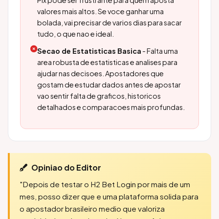
valores mais altos. Se voce ganhar uma
bolada, vai precisar de varios dias para sacar
tudo, o que nao e ideal.
Secao de Estatisticas Basica
- Falta uma
area robusta de estatisticas e analises para
ajudar nas decisoes. Apostadores que
gostam de estudar dados antes de apostar
vao sentir falta de graficos, historicos
detalhados e comparacoes mais profundas.
Opiniao do Editor
"Depois de testar o H2 Bet Login por mais de um
mes, posso dizer que e uma plataforma solida para
o apostador brasileiro medio que valoriza