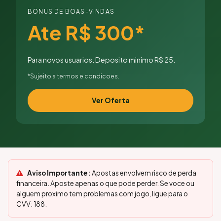
BONUS DE BOAS-VINDAS
Ate R$ 300*
Para novos usuarios. Deposito minimo R$ 25.
*Sujeito a termos e condicoes.
Ver Oferta
Aviso Importante:
Apostas envolvem risco de perda
financeira. Aposte apenas o que pode perder. Se voce ou
alguem proximo tem problemas com jogo, ligue para o
CVV: 188.