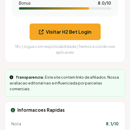
Bonus
8.0/10
Visitar H2 Bet Login
18+ | Jogue com responsabilidade | Termos e condicoes
aplicaveis
Transparencia:
Este site contem links de afiliados. Nossa
avaliacao editorial nao e influenciada por parcerias
comerciais.
Informacoes Rapidas
Nota
8.1/10