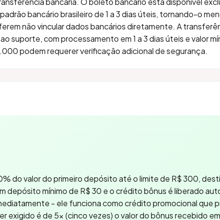
u transferência bancária. O boleto bancário está disponível e
rão bancário brasileiro de 1 a 3 dias úteis, tornando-o me
ferem não vincular dados bancários diretamente. A transferê
 ao suporte, com processamento em 1 a 3 dias úteis e valor m
.000 podem requerer verificação adicional de segurança.
 do valor do primeiro depósito até o limite de R$ 300, dest
r um depósito mínimo de R$ 30 e o crédito bônus é liberado 
ediatamente - ele funciona como crédito promocional que pre
ver exigido é de 5x (cinco vezes) o valor do bônus recebido 