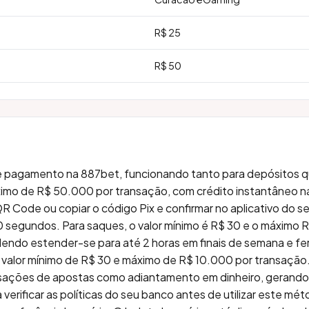
R$ 25
R$ 50
de pagamento na 887bet, funcionando tanto para depósitos q
máximo de R$ 50.000 por transação, com crédito instantâneo 
 QR Code ou copiar o código Pix e confirmar no aplicativo do
30 segundos. Para saques, o valor mínimo é R$ 30 e o máxim
dendo estender-se para até 2 horas em finais de semana e fe
m valor mínimo de R$ 30 e máximo de R$ 10.000 por transaçã
sações de apostas como adiantamento em dinheiro, gerando tax
erificar as políticas do seu banco antes de utilizar este mé