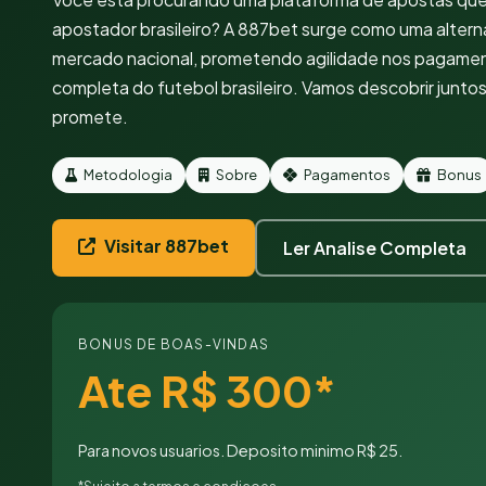
apostador brasileiro? A 887bet surge como uma altern
mercado nacional, prometendo agilidade nos pagament
completa do futebol brasileiro. Vamos descobrir junto
promete.
Metodologia
Sobre
Pagamentos
Bonus
Visitar 887bet
Ler Analise Completa
BONUS DE BOAS-VINDAS
Ate R$ 300*
Para novos usuarios. Deposito minimo R$ 25.