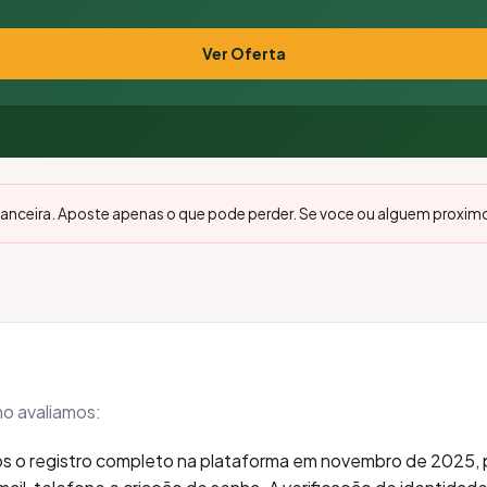
Ver Oferta
nanceira. Aposte apenas o que pode perder. Se voce ou alguem proximo
mo avaliamos:
mos o registro completo na plataforma em novembro de 2025,