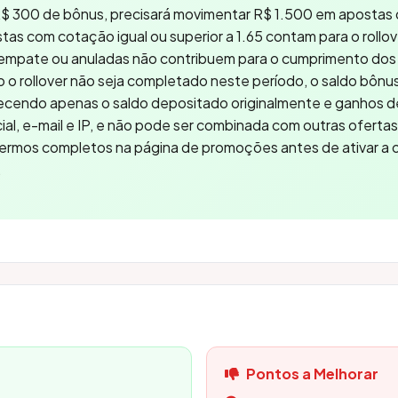
$ 300 de bônus, precisará movimentar R$ 1.500 em apostas qu
s com cotação igual ou superior a 1.65 contam para o rollove
 empate ou anuladas não contribuem para o cumprimento dos 
aso o rollover não seja completado neste período, o saldo bô
endo apenas o saldo depositado originalmente e ganhos de
al, e-mail e IP, e não pode ser combinada com outras ofertas s
ermos completos na página de promoções antes de ativar a o
.
Pontos a Melhorar