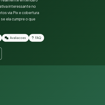
ativa interessante no
os via Pix e cobertura
s se ela cumpre o que
Avaliacoes
FAQ