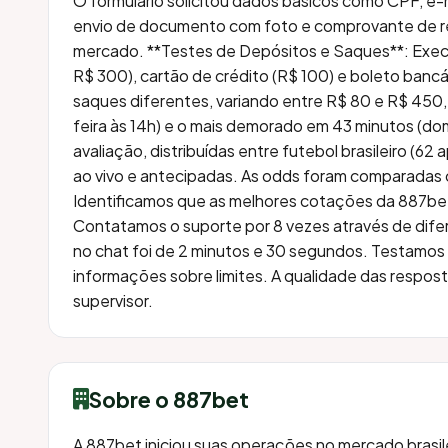
O formulário solicitou dados básicos como CPF, e-ma
envio de documento com foto e comprovante de re
mercado. **Testes de Depósitos e Saques**: Execut
R$ 300), cartão de crédito (R$ 100) e boleto banc
saques diferentes, variando entre R$ 80 e R$ 450,
feira às 14h) e o mais demorado em 43 minutos (do
avaliação, distribuídas entre futebol brasileiro (62
ao vivo e antecipadas. As odds foram comparadas 
Identificamos que as melhores cotações da 887bet
Contatamos o suporte por 8 vezes através de difere
no chat foi de 2 minutos e 30 segundos. Testamos 
informações sobre limites. A qualidade das respos
supervisor.
Sobre o 887bet
A 887bet iniciou suas operações no mercado bras