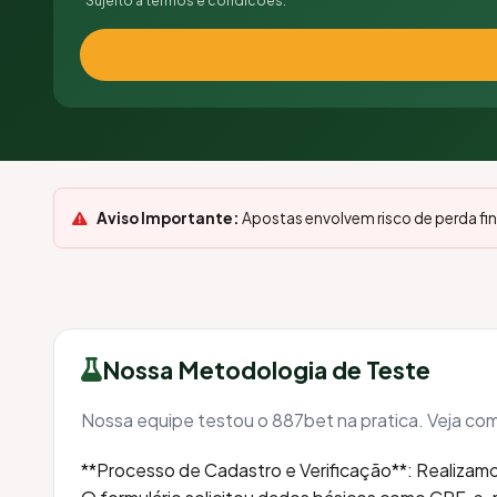
*Sujeito a termos e condicoes.
Aviso Importante:
Apostas envolvem risco de perda fi
Nossa Metodologia de Teste
Nossa equipe testou o 887bet na pratica. Veja co
**Processo de Cadastro e Verificação**: Realiza