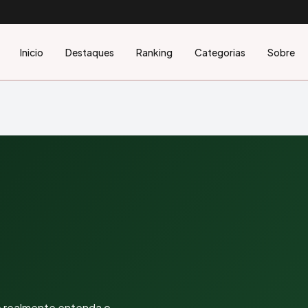
Inicio
Destaques
Ranking
Categorias
Sobre
e realmente entenda o