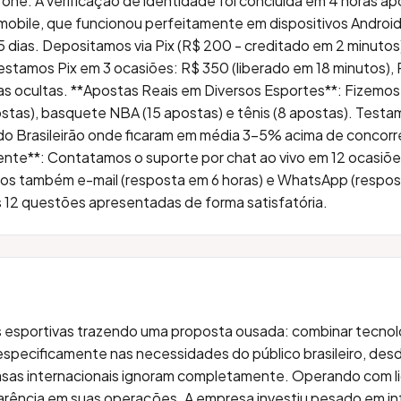
fone. A verificação de identidade foi concluída em 4 horas
mobile, que funcionou perfeitamente em dispositivos Android
dias. Depositamos via Pix (R$ 200 - creditado em 2 minutos),
testamos Pix em 3 ocasiões: R$ 350 (liberado em 18 minutos),
s ocultas. **Apostas Reais em Diversos Esportes**: Fizemos 1
apostas), basquete NBA (15 apostas) e tênis (8 apostas). Testa
o Brasileirão onde ficaram em média 3-5% acima de concorr
ente**: Contatamos o suporte por chat ao vivo em 12 ocasiõe
mos também e-mail (resposta em 6 horas) e WhatsApp (respos
12 questões apresentadas de forma satisfatória.
tas esportivas trazendo uma proposta ousada: combinar tecno
especificamente nas necessidades do público brasileiro, desd
sas internacionais ignoram completamente. Operando com li
arência em suas operações. A empresa investiu pesado em infr