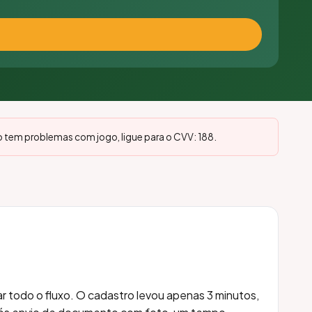
 tem problemas com jogo, ligue para o CVV: 188.
 todo o fluxo. O cadastro levou apenas 3 minutos,