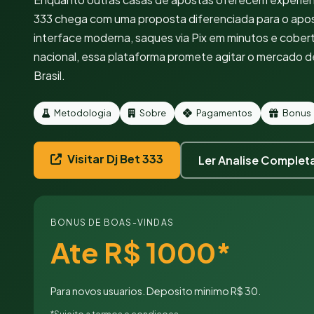
333 chega com uma proposta diferenciada para o apos
interface moderna, saques via Pix em minutos e cober
nacional, essa plataforma promete agitar o mercado d
Brasil.
Metodologia
Sobre
Pagamentos
Bonus
Visitar Dj Bet 333
Ler Analise Complet
BONUS DE BOAS-VINDAS
Ate R$ 1000*
Para novos usuarios. Deposito minimo R$ 30.