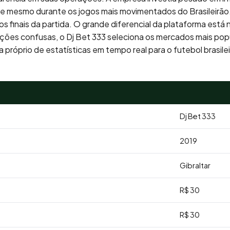
de mesmo durante os jogos mais movimentados do Brasileirão
os finais da partida. O grande diferencial da plataforma est
s confusas, o Dj Bet 333 seleciona os mercados mais popula
a próprio de estatísticas em tempo real para o futebol brasil
Dj Bet 333
2019
Gibraltar
R$ 30
R$ 30