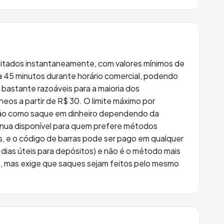
editados instantaneamente, com valores mínimos de
a 45 minutos durante horário comercial, podendo
 bastante razoáveis para a maioria dos
eos a partir de R$ 30. O limite máximo por
ação como saque em dinheiro dependendo da
tinua disponível para quem prefere métodos
is, e o código de barras pode ser pago em qualquer
dias úteis para depósitos) e não é o método mais
, mas exige que saques sejam feitos pelo mesmo