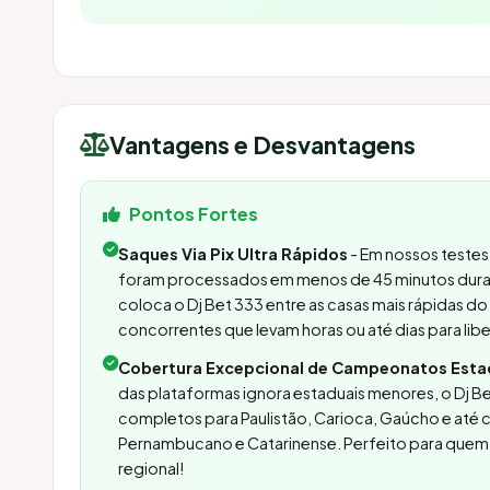
Vantagens e Desvantagens
Pontos Fortes
Saques Via Pix Ultra Rápidos
- Em nossos testes
foram processados em menos de 45 minutos durant
coloca o Dj Bet 333 entre as casas mais rápidas do
concorrentes que levam horas ou até dias para libe
Cobertura Excepcional de Campeonatos Esta
das plataformas ignora estaduais menores, o Dj 
completos para Paulistão, Carioca, Gaúcho e a
Pernambucano e Catarinense. Perfeito para quem 
regional!