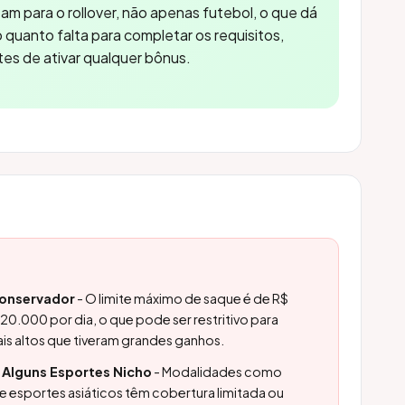
m para o rollover, não apenas futebol, o que dá
do quanto falta para completar os requisitos,
s de ativar qualquer bônus.
Conservador
- O limite máximo de saque é de R$
20.000 por dia, o que pode ser restritivo para
is altos que tiveram grandes ganhos.
 Alguns Esportes Nicho
- Modalidades como
e esportes asiáticos têm cobertura limitada ou