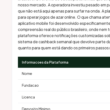
nosso mercado. A operadora investiu pesado em par
que não está aqui apenas para surfar na onda. A 
para operar jogos de azar online. O que chama ate
aplicativo mobile foi desenvolvido especificament
compreensão real do público brasileiro, onde nem 
plataforma oferece notificações customizadas sob
sistema de cashback semanal que devolve parte das 
quanto para quem está dando os primeiros passos
Informacoes da Plataforma
Nome
Fundacao
Licenca
Deposito Minimo