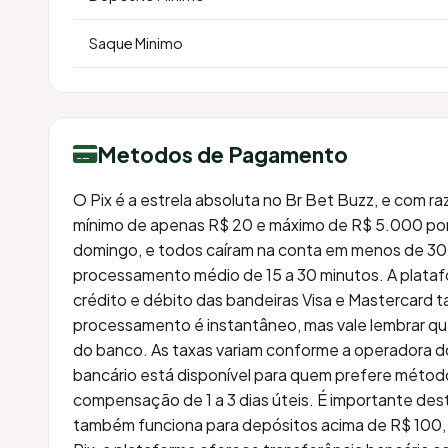
Saque Minimo
Metodos de Pagamento
O Pix é a estrela absoluta no Br Bet Buzz, e com r
mínimo de apenas R$ 20 e máximo de R$ 5.000 por 
domingo, e todos caíram na conta em menos de 30
processamento médio de 15 a 30 minutos. A platafo
crédito e débito das bandeiras Visa e Mastercard 
processamento é instantâneo, mas vale lembrar que
do banco. As taxas variam conforme a operadora d
bancário está disponível para quem prefere método
compensação de 1 a 3 dias úteis. É importante de
também funciona para depósitos acima de R$ 100, 