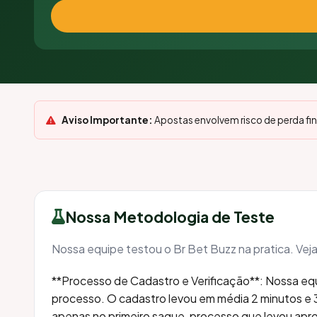
Aviso Importante:
Apostas envolvem risco de perda fi
Nossa Metodologia de Teste
Nossa equipe testou o Br Bet Buzz na pratica. Vej
**Processo de Cadastro e Verificação**: Nossa equ
processo. O cadastro levou em média 2 minutos e 3
apenas no primeiro saque, processo que levou apr