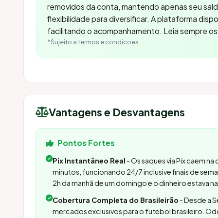
removidos da conta, mantendo apenas seu saldo 
flexibilidade para diversificar. A plataforma dis
facilitando o acompanhamento. Leia sempre os
*Sujeito a termos e condicoes.
Vantagens e Desvantagens
Pontos Fortes
Pix Instantâneo Real
- Os saques via Pix caem na
minutos, funcionando 24/7 inclusive finais de sem
2h da manhã de um domingo e o dinheiro estava na
Cobertura Completa do Brasileirão
- Desde a Sé
mercados exclusivos para o futebol brasileiro. O