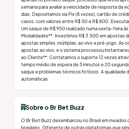
semana para avaliar a velocidade de resposta da 
dias. Depositamos via Pix (8 vezes), cartão de cré
casos, com valores entre R$ 50 e R$ 800. Executam
Um saque de R$ 950 realizado numa sexta-feira às
Modalidades**: Investimos R$ 3.500 em apostas dis
apostas simples, múltiplas, ao vivo e pré-jogo. A
apostas ao vivo, e o sistema processou instantan
ao Cliente**: Contatamos o suporte 12 vezes atravé
tempo médio de espera de 3 minutos e 20 segundo
saque e problemas técnicos fictícios. A qualidade
automáticas.
Sobre o Br Bet Buzz
O Br Bet Buzz desembarcou no Brasil em meados d
brasileiro. Diferente de outras plataformas que si