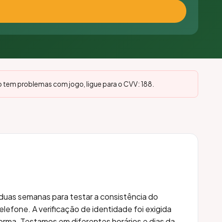
 tem problemas com jogo, ligue para o CVV: 188.
 duas semanas para testar a consistência do
efone. A verificação de identidade foi exigida
rma. Testamos em diferentes horários e dias da