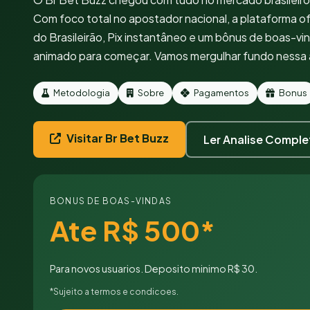
Com foco total no apostador nacional, a plataforma 
do Brasileirão, Pix instantâneo e um bônus de boas-vin
animado para começar. Vamos mergulhar fundo nessa a
Metodologia
Sobre
Pagamentos
Bonus
Visitar Br Bet Buzz
Ler Analise Comple
BONUS DE BOAS-VINDAS
Ate R$ 500*
Para novos usuarios. Deposito minimo R$ 30.
*Sujeito a termos e condicoes.