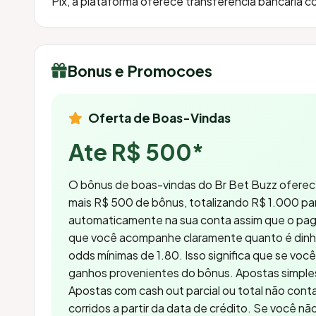
Pix, a plataforma oferece transferência bancária 
Bonus e Promocoes
Oferta de Boas-Vindas
Ate R$ 500*
O bônus de boas-vindas do Br Bet Buzz oferece
mais R$ 500 de bônus, totalizando R$ 1.000 par
automaticamente na sua conta assim que o pagam
que você acompanhe claramente quanto é dinhei
odds mínimas de 1.80. Isso significa que se vo
ganhos provenientes do bônus. Apostas simples e
Apostas com cash out parcial ou total não cont
corridos a partir da data de crédito. Se você n